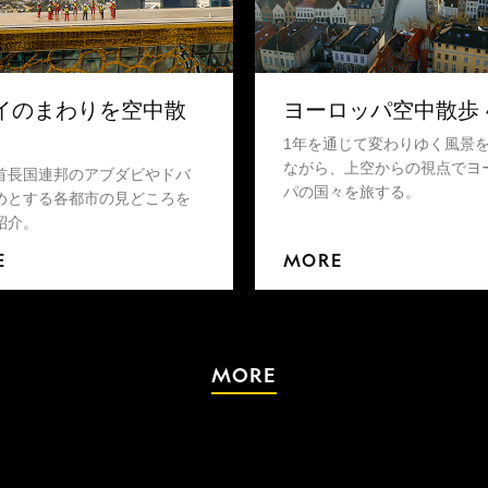
イのまわりを空中散
ヨーロッパ空中散歩 
1年を通じて変わりゆく風景
ながら、上空からの視点でヨ
首長国連邦のアブダビやドバ
パの国々を旅する。
めとする各都市の見どころを
紹介。
E
MORE
MORE