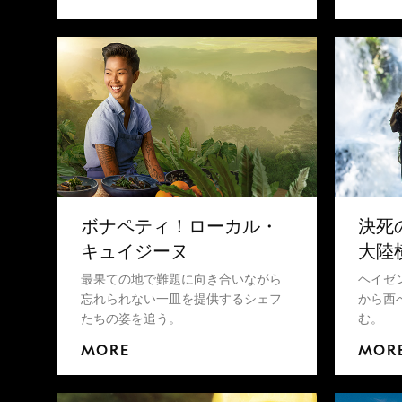
ボナペティ！ローカル・
決死
キュイジーヌ
大陸
最果ての地で難題に向き合いながら
ヘイゼ
忘れられない一皿を提供するシェフ
から西
たちの姿を追う。
む。
MORE
MOR