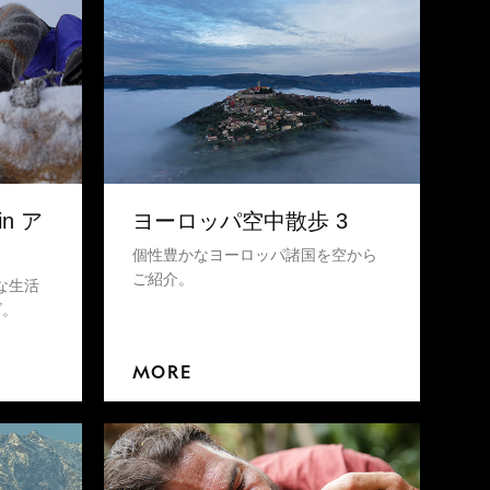
n ア
ヨーロッパ空中散歩 3
個性豊かなヨーロッパ諸国を空から
ご紹介。
な生活
ズ。
MORE