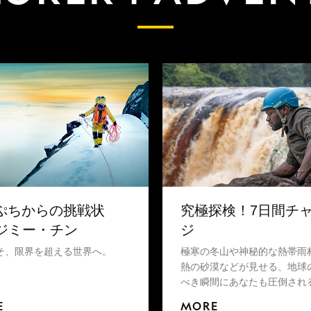
ぷちからの挑戦状
究極探検！7日間チ
h ジミー・チン
ジ
そ、限界を超える世界へ。
極寒の冬山や神秘的な熱帯雨
熱の砂漠などが見せる、地球
べき瞬間にあなたも圧倒され
いない。
E
MORE