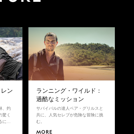
ャレン
ランニング・ワイルド：
過酷なミッション
林、灼
サバイバルの達人ベア・グリルスと
の驚く
共に、人気セレブが危険な冒険に挑
るに違
む。
MORE