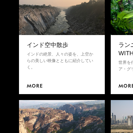
インド空中散歩
ラン
WIT
インドの絶景、人々の姿を、上空か
らの美しい映像とともに紹介してい
世界を
く。
ア・グ
MORE
MOR