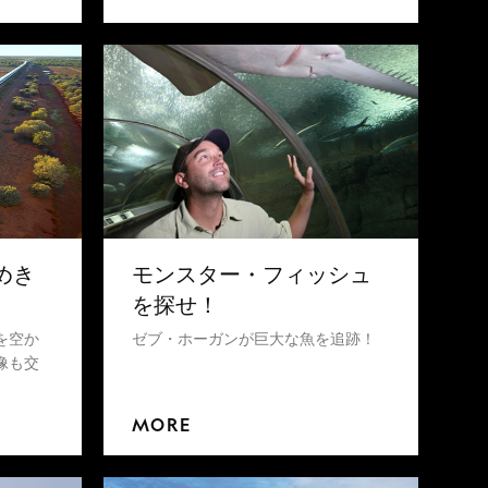
めき
モンスター・フィッシュ
を探せ！
を空か
ゼブ・ホーガンが巨大な魚を追跡！
像も交
MORE