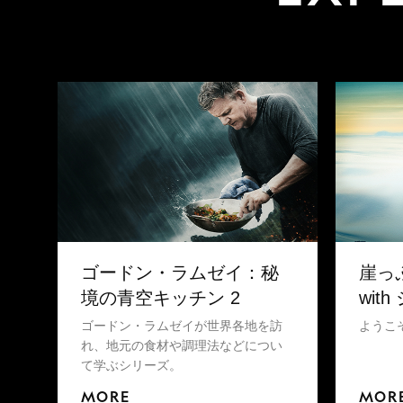
ゴードン・ラムゼイ：秘
崖っ
境の青空キッチン 2
wit
ゴードン・ラムゼイが世界各地を訪
ようこ
れ、地元の食材や調理法などについ
て学ぶシリーズ。
MORE
MOR