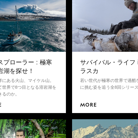
スプローラー : 極寒
サバイバル・ライフ i
岩湖を探せ！
ラスカ
洋にある火山、マイケル山。
若い世代が極寒の世界で過酷
て世界で8つ目となる溶岩湖を
に挑む姿を追う全8回シリー
きるのか。
E
MORE