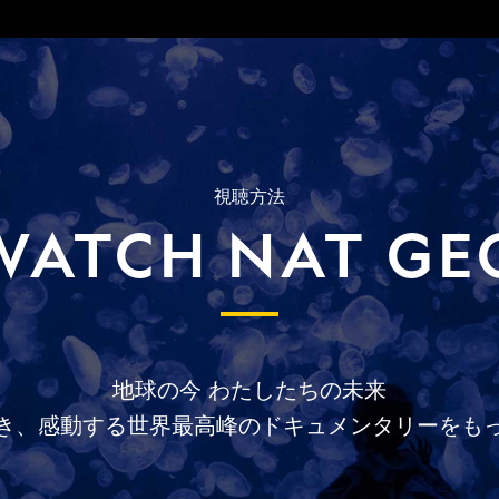
視聴方法
WATCH NAT GE
地球の今
わたしたちの未来
き、
感動する
世界最高峰の
ドキュメンタリーを
も