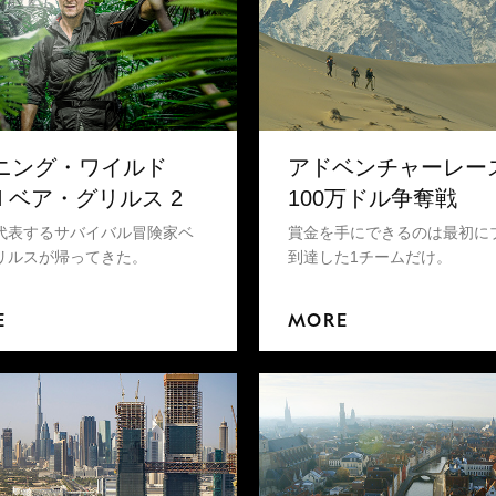
ニング・ワイルド
アドベンチャーレー
H ベア・グリルス 2
100万ドル争奪戦
代表するサバイバル冒険家ベ
賞金を手にできるのは最初に
リルスが帰ってきた。
到達した1チームだけ。
E
MORE