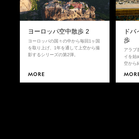
ヨーロッパ空中散歩 2
ドバ
歩
ヨーロッパの国々の中から毎回1ヶ国
を取り上げ、1年を通して上空から撮
アラブ
影するシリーズの第2弾。
イを始
空から
MORE
MOR