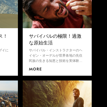
ス！
サバイバルの極限！過激
な原始生活
ブイに
サバイバル・インストラクターのヘ
イゼン・オーデルが世界各地の先住
民族の生きる知恵と技術を実体験か
ら学んでいくシリーズ。
MORE