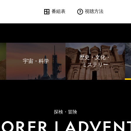
番組表
視聴方法
歴史・文化・
宇宙・科学
ミステリー
探検・冒険
LORER | ADVEN