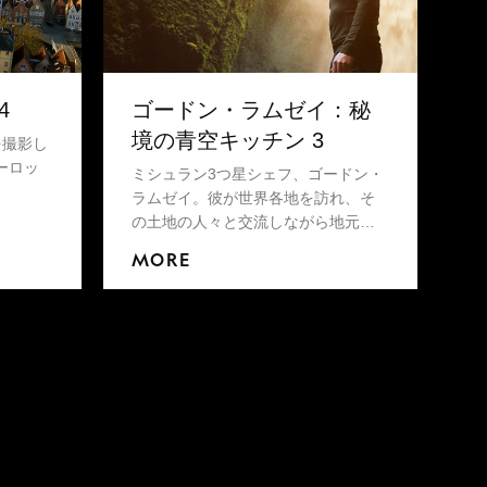
4
ゴードン・ラムゼイ：秘
境の青空キッチン 3
を撮影し
ーロッ
ミシュラン3つ星シェフ、ゴードン・
ラムゼイ。彼が世界各地を訪れ、そ
の土地の人々と交流しながら地元の
食材や調理法などについて学ぶシリ
MORE
ーズ。