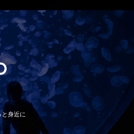
O
っと
身近に