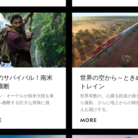
のサバイバル！南米
世界の空から～とき
横断
トレイン
ン・オーデルが南米大陸を東
世界有数の、心躍る鉄道の旅
へ横断する壮大な冒険に挑
ら撮影。さらに地上からの映
えお届けする。
E
MORE