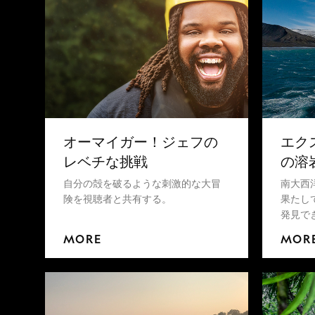
オーマイガー！ジェフの
エク
レベチな挑戦
の溶
自分の殻を破るような刺激的な大冒
南大西
険を視聴者と共有する。
果たし
発見で
MORE
MOR