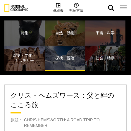
番組表
視聴方法
特集
自然・動物
宇宙・科学
歴史・文化・
探検・冒険
社会・時事
ミステリー
クリス・ヘムズワース：父と絆の
こころ旅
原題： CHRIS HEMSWORTH: A ROAD TRIP TO
REMEMBER