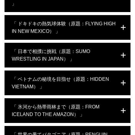
」
ジェフ・ジェンキンスは、ジンベエザメと泳ぐという長年の夢を
「 ドキドキの熱気球体験（原題：FLYING HIGH
叶えるためメキシコへと向かった。ガイドは生物学者のフリー
IN NEW MEXICO） 」
ダ・ホンギチュード。彼女の指導の元ジンベエザメと泳ぐための
トレーニングとして、セノーテでは崖から飛び込み、世界で2番目
に大きなサンゴ礁ではドリフトダイビングに挑む。その他、古代
ジェフ・ジェンキンスはニューメキシコのアルバカーキへと向か
「 日本で相撲に挑戦（原題：SUMO
マヤ遺跡では106段の階段を上り、保護区ではワニに触れるなど、
った。今回の目的は、高所への恐怖に打ち勝ち、アルバカーキ国
メキシコならではのユニークな挑戦をしていく。
WRESTLING IN JAPAN） 」
際気球フェスティバルで気球に乗ることだ。ベテラン気球操縦
者、ギャビン・モウハンの助けを借りながら、危険に立ち向か
う。超激辛の青唐辛子体験や、カヤックでの転覆、崖での懸垂下
日本の九州地方へと向かったジェフ･ジェンキンスは、日本の国技
「 ベトナムの秘境を目指せ（原題：HIDDEN
降など、様々な試練を乗り越えて気球に挑戦する勇気を得たジェ
とも言われる相撲に挑戦する。本物の力士との試合に備えるた
フは、気球ファミリーの一員としてついに気球に乗り込む。
VIETNAM） 」
め、剣道の技術を身につけたり、マーシャルアーツの達人とトレ
ーニングをしたり、海外でも有名な和太鼓集団と共に和太鼓を演
奏したりと、日本ならではの文化に触れながら相撲に生かせるス
ベトナムを訪れたジェフ･ジェンキンスは、ファッションモデルの
「 氷河から熱帯雨林まで（原題：FROM
キルを磨いていくジェフ。そしてついに、ジェフ史上最大の挑
ジェシカ･ミン･アンをガイドに迎え、秘境を巡りながらベトナム
戦、元プロ力士の松鳳山との試合に挑むため土俵へ上がる。
ICELAND TO THE AMAZON） 」
ならではの文化や美しい風景を堪能する。ハロン湾ではボートの
立ち漕ぎ、ラオチャイ村では水牛を使った耕運、そしてハノイで
はバイクで街を巡り珍味を食べるなど、普通とは違うユニークな
ジェフ・ジェンキンスは、アイスランドとブラジルの２ヵ国を訪
「 世界の果てパタゴニア（原題：PENGUIN
体験を満喫するジェフ。最後には山麓から数百メートルの高さに