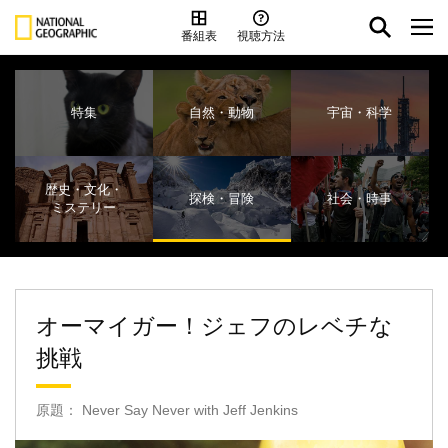
番組表
視聴方法
特集
自然・動物
宇宙・科学
歴史・文化・
探検・冒険
社会・時事
ミステリー
オーマイガー！ジェフのレベチな
挑戦
原題： Never Say Never with Jeff Jenkins