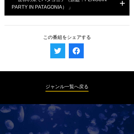
れ、アイスランドの氷河とアマゾンの熱帯雨林を冒険する。アイ
吊るされた「雲の中の橋」と呼ばれる吊り橋に挑む。
PARTY IN PATAGONIA） 」
スランドでは、氷河の中を長時間歩き、パドルボードで氷河湖を
渡った先に、美しい青い氷の洞窟を見つけるジェフ。次に向かっ
たブラジルでは、ブラジルの武術であるカポエイラのレッスンを
ペンギンと歩くという夢を叶えるため、世界の果てパタゴニアを
受け、アマゾン川の伝統的なエビ漁で取れた新鮮なエビを堪能。
訪れたジェフ・ジェンキンス。船長のミッキーやガイドのベッキ
最後には怖がりながらも水牛に乗り、群れの誘導に挑む。
ーの力を借り、危険な海でのヨット操縦や、強風が吹く崖での懸
この番組をシェアする
垂下降にチャレンジする。さらに、先住民族であるヤマナ族の文
化に触れ、彼らの子孫から貴重な話を聞く。ヤマナ族の生き方に
感銘を受けたジェフは、強風と荒波の中、ビーグル水道をヨット
で渡り、何百万羽ものペンギンが住む島へと向かう。
ジャンル一覧へ戻る