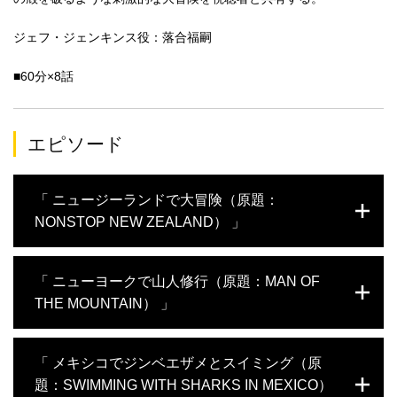
ジェフ・ジェンキンス役：落合福嗣
■60分×8話
エピソード
「 ニュージーランドで大冒険（原題：
NONSTOP NEW ZEALAND） 」
"ジェフ・ジェンキンスはマオリ文化を学ぶため、そして自分の限
「 ニューヨークで山人修行（原題：MAN OF
界を越える挑戦をするため、ニュージーランドへと向かった。
THE MOUNTAIN） 」
マオリ文化の第一人者、ジェイマス・ウェブスターをガイドに迎
え、カヌーレースや洞窟での川下り、ヒツジの毛刈り、ラグビー
体験など、様々な新しい挑戦をやり遂げていくジェフ。最後に挑
「山人」スキルを磨くためニューヨークを訪れたジェフ。火起こ
「 メキシコでジンベエザメとスイミング（原
むのは滝を下るラフティング。グレード5の急流ポイントを抜けた
し競争やスピードクライミングなどのトレーニングで体を鍛えた
先に待ち受ける、落差7メートルの滝へと飛び込む。"
題：SWIMMING WITH SHARKS IN MEXICO）
ジェフは、最後にロッククライミングに挑む。