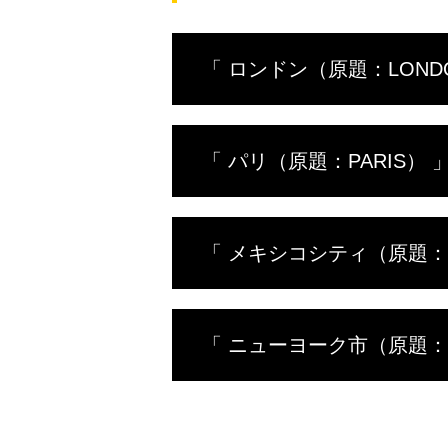
「 ロンドン（原題：LOND
アントニがロンドンの忘れられな
「 パリ（原題：PARIS） 
で、その内容は盛りだくさん。ビ
シャードの頂上へ登る。キュー・
ーンにも飛び込んでいく。歴史と
アントニがパリで忘れられない体
「 メキシコシティ（原題：ME
の丘まで。地元ならではのグルメ
を発見し、ムーラン・ルージュの
す。
アントニがメキシコシティの魅力
「 ニューヨーク市（原題：NE
で、忘れられない体験が満載。在
チミルコの古代の水路を船で進む
アントニが、故郷ニューヨークの
トアートの世界に足を踏み入れ、