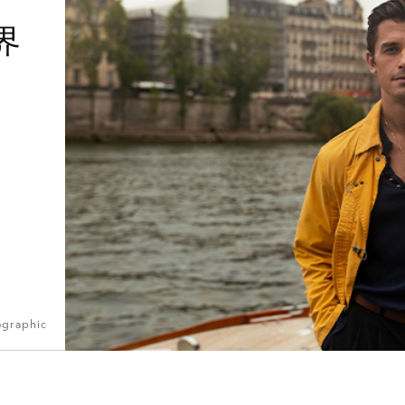
界
ographic