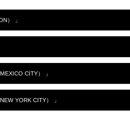
ON） 」
い体験を厳選。ブリック・レーンの多国籍料理からカナ
」
ッグ・ベンの大時計が時を刻む仕組みを学び、一味違う
ガーデンを散策し、シーンを盛り上げるパフォーマーた
現代が交錯する街の魅力を解き明かす。
験を巡る。豪華ホテル「オテル・ド・クリヨン」から、
XICO CITY） 」
を堪能し、フランスの伝統を守る職人たちと出会う。さ
舞台裏にも潜入。「光の都」に命を吹き込む地元の人々
を解き明かす。ミシュラン星付きの料理から、ルチャリ
W YORK CITY） 」
来種のトウモロコシがタコスをいかに変貌させるかを学
。そして、幻想的な生き物が登場する活気あふれる民俗
忘れられない体験を巡る旅に出る。グラフィティ界の先
マンハッタンの先端に浮かぶ隠れ家のような島から、ポ