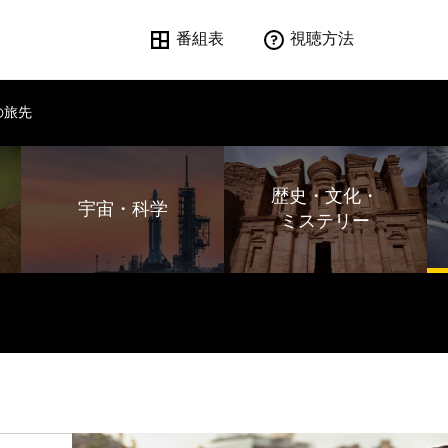
番組表
視聴方法
の旅先
歴史・文化・
宇宙・科学
ミステリー