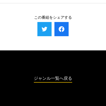
ューまで。この街を形作る素晴らしい人々や文化の魅力
化し続ける街の物語に触れる。
この番組をシェアする
ジャンル一覧へ戻る