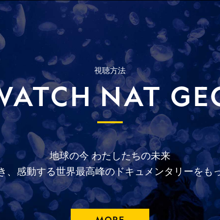
視聴方法
WATCH NAT GE
地球の今
わたしたちの未来
き、
感動する
世界最高峰の
ドキュメンタリーを
も
MORE