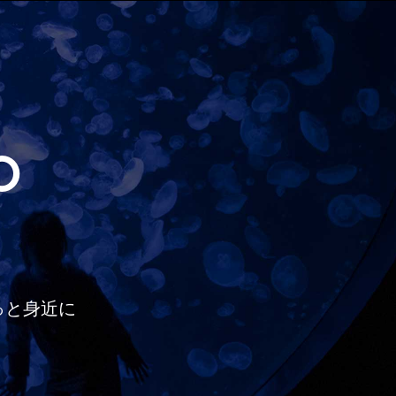
O
っと
身近に