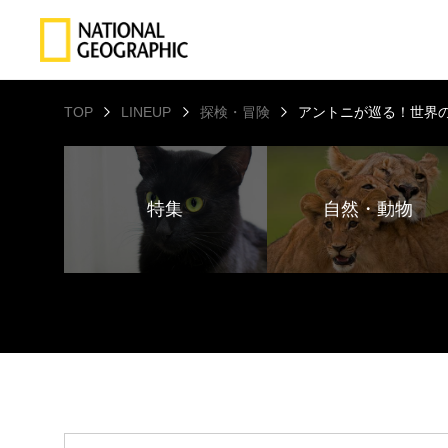
TOP
LINEUP
探検・冒険
アントニが巡る！世界
特集
自然・動物