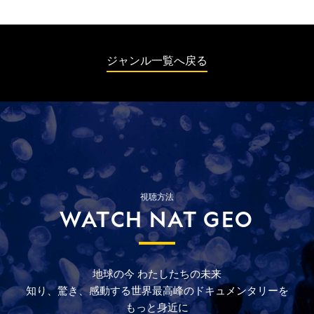
た。遺跡の発掘が続き、既存の博物館が手狭
になったため、最先端の保存技術を備えた大
エジプト博物館の開館が待たれる。その他、
紅海沿岸のリゾート地や風力発電所を巡る。
ジャンル一覧へ戻る
視聴方法
WATCH NAT GEO
地球の今
わたしたちの未来
知り、驚き、
感動する
世界最高峰の
ドキュメンタリーを
もっと
身近に