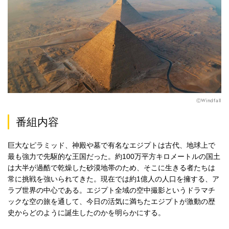
ⒸWindfall
番組内容
巨大なピラミッド、神殿や墓で有名なエジプトは古代、地球上で
最も強力で先駆的な王国だった。約100万平方キロメートルの国土
は大半が過酷で乾燥した砂漠地帯のため、そこに生きる者たちは
常に挑戦を強いられてきた。現在では約1億人の人口を擁する、ア
ラブ世界の中心である。エジプト全域の空中撮影というドラマチ
ックな空の旅を通して、今日の活気に満ちたエジプトが激動の歴
史からどのように誕生したのかを明らかにする。