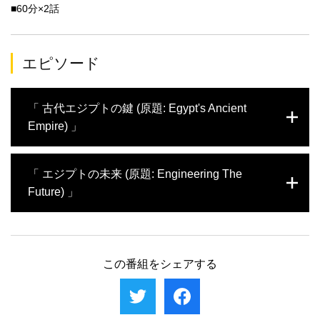
■60分×2話
エピソード
「 古代エジプトの鍵 (原題: Egypt's Ancient
Empire) 」
乾燥した砂漠が国土のほとんどを占めるエジ
「 エジプトの未来 (原題: Engineering The
プト。この国を空高くから眺めると、世界最
Future) 」
長のナイル川が南北に貫いている。この川が
なければ、古代王国の繁栄もピラミッドの建
造も不可能だっただろう。エジプト文明の発
現代のエジプトを空から旅し、古い歴史を維
展を可能にした鍵はナイル川なのだ。川は現
持しながらも未来に向かって進めている開発
代でも重要な役割を果たし、流域のわずかな
を見ていく。人口が増加して都市部が混雑す
この番組をシェアする
土地に人口が集中している。その一方で東部
ることから、新しい首都を建設中であるが、
のシナイ半島では、遊牧民や聖カタリナ修道
この国では首都の移転は初めてではない。古
院の修道士が厳しい暮らしを送っている。
代の首都テーベは現在のルクソールにあっ