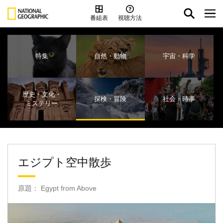
番組表
視聴方法
特集
自然・動物
宇宙・科学
歴史・文化・
探検・冒険
社会・時事
ミステリー
エジプト空中散歩
原題： Egypt from Above