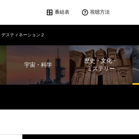
番組表
視聴方法
・デスティネーション２
歴史・文化・
宇宙・科学
ミステリー