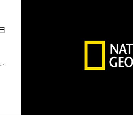
ョ
NS: