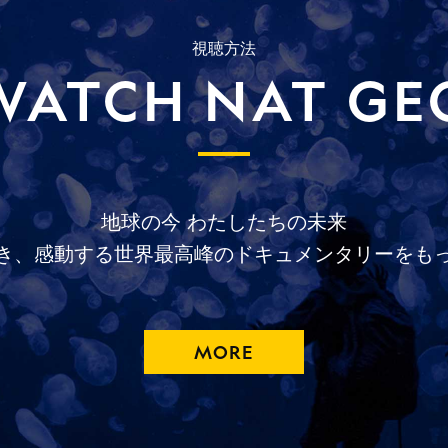
視聴方法
WATCH NAT GE
地球の今
わたしたちの未来
き、
感動する
世界最高峰の
ドキュメンタリーを
も
MORE