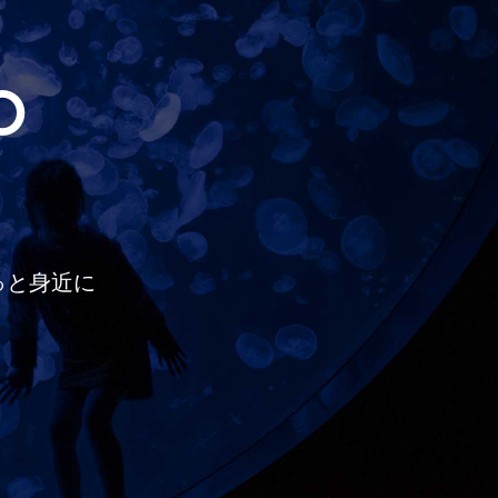
O
っと
身近に