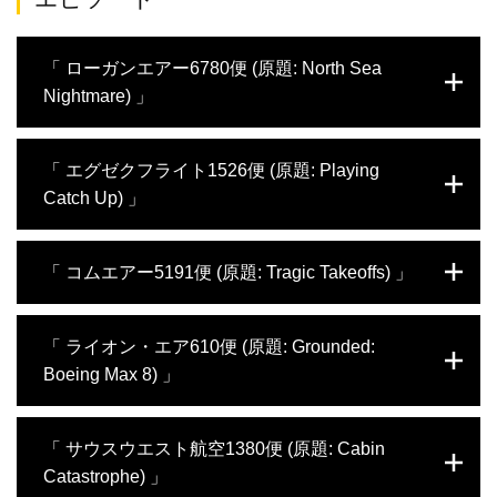
「 ローガンエアー6780便 (原題: North Sea
Nightmare) 」
2014年、スコットランドのシェトランド諸
「 エグゼクフライト1526便 (原題: Playing
島に着陸進入中のサーブ2000ターボプロッ
Catch Up) 」
プ機が雷に打たれて操縦不能に陥った。機首
から急降下するなか、パイロットはメーデー
を発信。間一髪、墜落直前になんとかコント
フロリダのある企業の幹部らを乗せて、国内
「 コムエアー5191便 (原題: Tragic Takeoffs) 」
ロールを回復して、無事に出発空港に戻って
を往復していた不定期旅客輸送会社のビジネ
きた。この重大なインシデントの調査にあた
スジェット機がオハイオ州アクロン空港の手
った専門家たちは、サーブ2000に特有のあ
前数キロのアパートに墜落、乗っていた9人
2006年8月27日夜明け前。50人が乗ったコム
「 ライオン・エア610便 (原題: Grounded:
る機能が、この大きな災難のなかで重要な役
全員が死亡した。調査官たちは残骸を調査す
エアーの双発ジェット旅客機がケンタッキー
割を果たしていたことを発見する。
Boeing Max 8) 」
るものの、目ぼしい手がかりを得られない。
州レキシントンのブルーグラス空港を離陸し
ところがレーダー・システムに残されたデー
ようとして失敗。機体は滑走路をオーバーラ
タをプロットしてみると、機体は不安定に降
ンして大破し1人を除く49人が死亡した。
ボーイング社が満を持して世に出した737の
「 サウスウエスト航空1380便 (原題: Cabin
下し、不可解な動作の遅れが見られ、最後に
NTSBのチームが調査に乗り出すが機長は手
第4世代は高効率で高度に自動化され、ライ
悲劇的な破綻に至ったのだと明らかになる。
順を守る慎重なパイロットの定評があり、操
Catastrophe) 」
バルのエアバスA320に対抗できる21世紀の