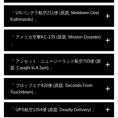
縦していた副操縦士はこの空港に馴れてい
旅客機市場を担う最新鋭機と期待された。と
た。なぜその条件で、リージョナル・ジェッ
ころが就航から2年もたたない2018年10月29
2018年4月、ニューヨークからダラスに向か
トは離陸できなかったのだろうか。
「 USバングラ航空211便 (原題: Meltdown Over
日、ライオン・エア機が離陸直後にジャワ海
っていたサウスウエスト航空1380便がペン
に墜落して全員死亡するという大事故が起き
Kathmandu) 」
シルベニア州上空高度1万メートルを飛行中
る。インドネシアの事故調査チームは原因究
に左エンジンのカウル部分が爆発破損した。
明の重圧にさらされるが、それは後に全世界
飛散した破片は胴体にも当たり、客室の窓が
2018年3月、バングラデシュのダッカを離陸
を揺るがす事態に発展する。
「 アメリカ空軍KC-135 (原題: Mission Disaster)
割れて急減圧するという事態に発展。パイロ
したUSバングラ航空211便は世界でも着陸が
ットは緊急降下しながらなんとか機体を立て
」
難しい空港の1つとされるネパールのトリブ
直してフィラデルフィアに向かおうと苦闘す
バン国際空港に向かっていた。最終進入を始
るが、客室内は目を疑うほどの惨状につつま
めた211便は空港上空でまるで戦闘機の空中
湾岸戦争で砂漠の嵐作戦を遂行中のアメリカ
れる。
「 アンセット・ニュージーランド航空703便 (原
戦のような飛行を繰り返し、極めて無理な態
空軍は、燃料補給任務のためサウジアラビア
勢で滑走路に着地したものの止まれずに空港
題: Caught In A Jam) 」
のジッダから空中給油機KC135ストラトタン
敷地から飛び出して衝突炎上した。調査チー
カーを離陸させたが、突如左翼のエンジン2
ムは操縦していた機長が非常に難しい立場に
基が脱落した。無線による支援が無いなか、
1995年6月、アンセット・ニュージーランド
立たされていたことを発見する。
「 プロップエア420便 (原題: Seconds From
クルーは残った右翼の2基を使ってなんとか
航空の双発ターボプロップ旅客機、デ・ハビ
ジッダまで帰還しようと努力する。軍の事故
Touchdown) 」
ランドDHC8が厚い雲を抜けながら最終進入
調査官たちはこれらのエンジンが機械的なト
をしているときに小高い丘の斜面に激突し
ラブルで失われたのか、あるいは戦争行為で
た。幸い生存者がいることがわかったが、救
1998年、カナダプロップエア420便がモント
跳ね飛ばされたのかを調べていく。
「 UPS航空1354便 (原題: Deadly Delivery) 」
急隊はなかなか墜落現場を突き止めることが
リオールを離陸直後に2系統の油圧トラブル
できない。救出作業が終わり、調査チームが
とエンジン火災の警告を受けた。なんとか飛