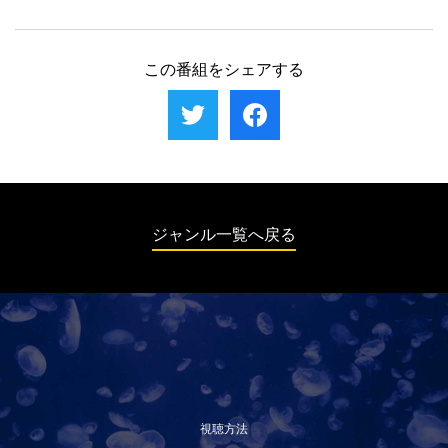
原因究明の調査に乗り出して、着陸ギアに問
行を続けながら空港まで戻ってきたが、消え
2013年、視界不良のなかアラバマの空港に
題があったことを明らかにするが、原因はさ
たと思われた火災は消えておらず、着陸寸前
最終進入中だった夜間飛行の貨物機が林の立
らにコックピットへとつながっていた。
になって左主翼が取れるという異常事態に発
ち木に引っかかり滑走路のすぐ手前に墜落、
この番組をシェアする
展。機体は裏返しになって墜落、乗っていた
直ちに事故調査が開始される。コックピット
全員が死亡する。直ちに調査が開始され、た
での会話が明らかにされ、シミュレーターで
った5分のあいだに起きた連鎖的なトラブル
フライトが再現された後、UPS航空1354便
が原因だったことが突き止められる。
で何がうまくいかなかったのか特定するため
に、調査官たちは通例とは違うアプローチを
取り始める。原因は悪天候か、機械の故障
か、それともパイロット自身なのか。
ジャンル一覧へ戻る
視聴方法