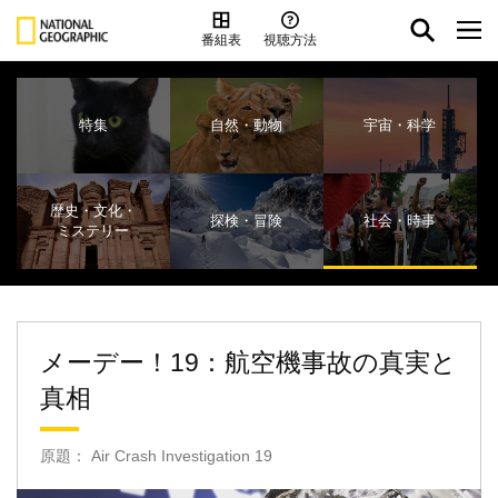
番組表
視聴方法
特集
自然・動物
宇宙・科学
歴史・文化・
探検・冒険
社会・時事
ミステリー
メーデー！19：航空機事故の真実と
真相
原題： Air Crash Investigation 19