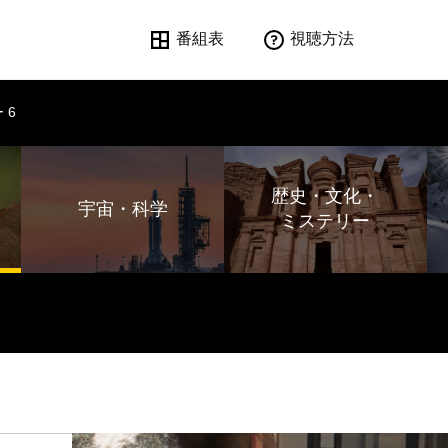
番組表
視聴方法
 6
歴史・文化・
宇宙・科学
ミステリー