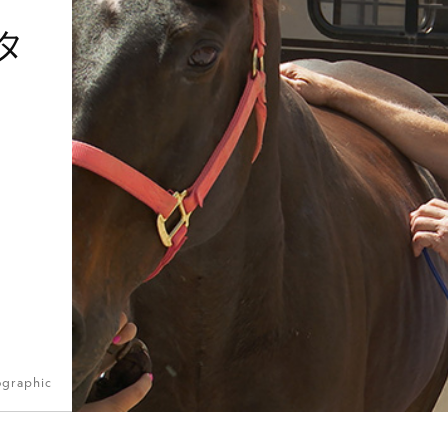
タ
ographic