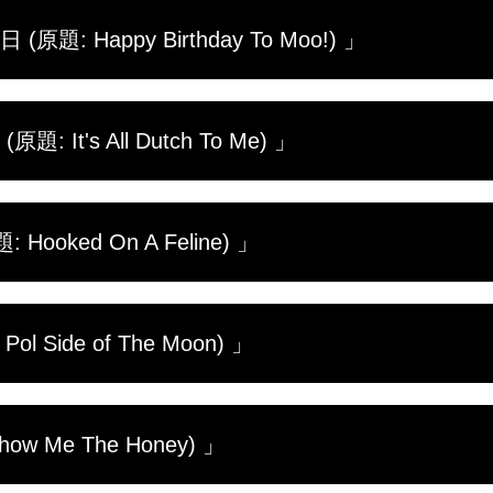
 Happy Birthday To Moo!) 」
・ポールが74歳の誕生日を迎える。誕生日が近づくが
t's All Dutch To Me) 」
関節炎のガチョウ、誤飲した犬がやって来る。そんな
のプレゼントの準備に必死だ。毎年、誰も思いつかな
、果たして今回は何を贈るのか。そして迎えた誕生日
・ポールは家族とともに故郷オランダへ。母校の獣医
キングイベントに参加する。
oked On A Feline) 」
わりした教育現場に驚く。講演会では女子学生の人気
嬉しいサプライズが待っていた…。その頃、大西洋を
馬のラルフ、鼻がつまったシー・ズー犬のバディ、出
・ポールのもとに、罠にかかった猫が運び込まれる。手
けた野良猫バンディットとボスの不在でますます大忙
Side of The Moon) 」
に。ドクター・ポールはその猫に特別なものを感じ、
スタッフたちの人気者に。一方、ドクター・エミリー
、すでに生まれているようなのだ。クリニックは数か
に相次ぐ急患…。その翌朝、ドクター・ポールを待っ
やって来る。
 Me The Honey) 」
飼い主の薬を飲んでしまったのは犬のジャック・ジャ
ネコのスモーキー、犬の猛攻撃を受けて大怪我をした