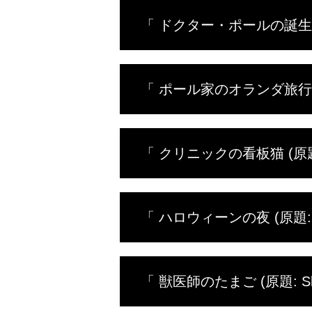
「 ドクター・ポールの誕生日 (原題:
ドクター
「 ポール家のオランダ旅行 (原題: I
漢の豚や
ポールへ
てきたが
ドクター
のウォー
「 クリニックの看板猫 (原題: Ho
察、様変
た町では
に苦しむ
ドクター
主を見つ
「 ハロウィーンの夜 (原題: Pol 
失うはめ
たちまち
るはずが
満月の夜
由でまた
「 獣医師のたまご (原題: Show
た子羊。
つかった