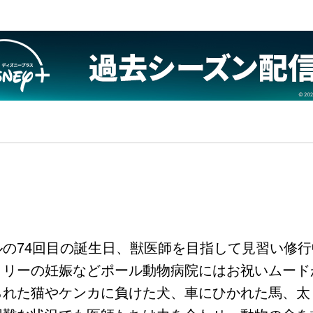
の74回目の誕生日、獣医師を目指して見習い修
ミリーの妊娠などポール動物病院にはお祝いムード
られた猫やケンカに負けた犬、車にひかれた馬、太