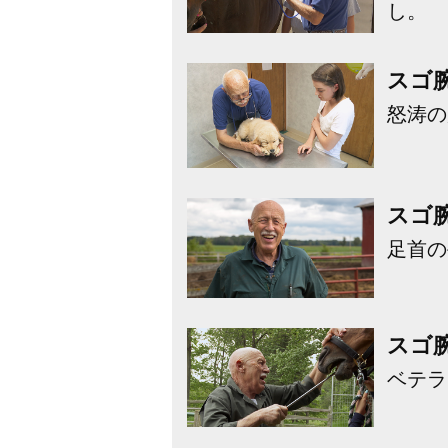
し。
スゴ
怒涛の
スゴ
足首の
スゴ
ベテラ