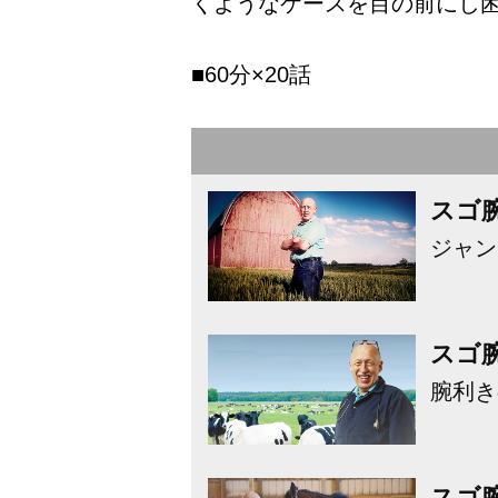
くようなケースを目の前にし
■60分×20話
スゴ
ジャン
スゴ
腕利き
スゴ