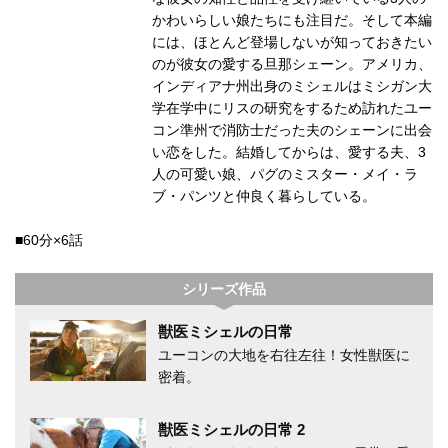
かわいらしい娘たちにも注目だ。そして本編
には、ほとんど登場しないが知っておきたい
のが彼女の愛する旦那シェーン。アメリカ、
インディアナ州出身のミシェルはミシガン大
学在学中にリスの研究をするため訪れたユー
コン準州で消防士だった夫のシェーンに出会
い恋をした。結婚してからは、愛する夫、3
人の可愛い娘、パグのミスター・メイ・ラ
ブ・パンツと仲良く暮らしている。
■60分×6話
シリーズ作品
獣医ミシェルの日常
ユーコンの大地を右往左往！女性獣医に
密着。
獣医ミシェルの日常 2