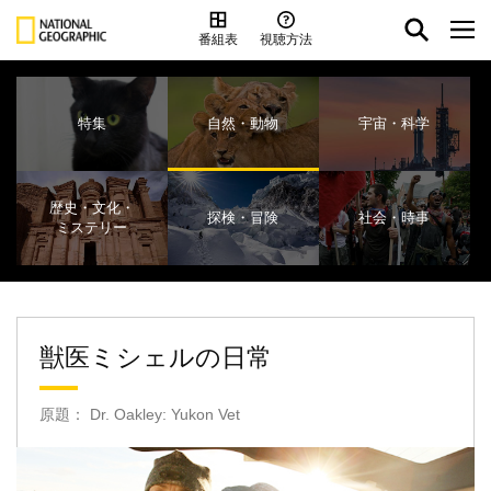
番組表
視聴方法
特集
自然・動物
宇宙・科学
歴史・文化・
探検・冒険
社会・時事
ミステリー
獣医ミシェルの日常
原題： Dr. Oakley: Yukon Vet