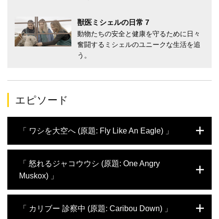
獣医ミシェルの日常 7
動物たちの安全と健康を守るために日々
奮闘するミシェルのユニークな生活を追
う。
エピソード
「 ワシを大空へ (原題: Fly Like An Eagle) 」
カナダのユーコン準州で獣医師として働くミ
「 怒れるジャコウウシ (原題: One Angry
シェル・オークリー。今日も往診のため車を
Muskox) 」
走らる。26頭のハスキー犬を訪ねたり、乳牛
の妊娠を確認しに行ったり…さらには、ヤマ
アラシのとげが顔中に刺さった急患も舞い込
カナダのユーコン準州で獣医師として働くミ
「 カリブー 診察中 (原題: Caribou Down) 」
む。またアラスカにある分院にも出向き、そ
シェル・オークリー。今日も往診のため車を