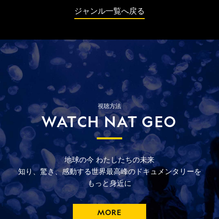
を追う。
ジャンル一覧へ戻る
視聴方法
WATCH NAT GEO
地球の今
わたしたちの未来
知り、驚き、
感動する
世界最高峰の
ドキュメンタリーを
もっと
身近に
MORE