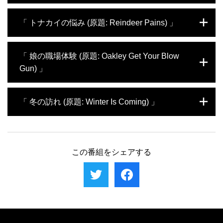
ちらではフクロウやイヌの治療に奔走。家族
走らせる。ウマの血液を採取して検査した
と過ごす休日が終わり向かったユーコンの自
り、ユーコンの自然保護区で気性の激しいジ
ユーコン準州の獣医師ミシェル・オークリー
「 トナカイの悩み (原題: Reindeer Pains) 」
然保護区では貴重な体験をすることになる。
ャコウウシを車で追いかけ睡眠薬を投与して
が今日も往診のため車を走らせる。繁殖期は
診察をしたり。さらには病気が進行してしま
ミシェルにとって忙しい時期だ。なかなか妊
ったイヌの今後について飼い主の話も聞く。
娠しないメス牛の触診や、ご機嫌斜めなアル
ユーコン準州の獣医師ミシェル・オークリー
「 娘の職場体験 (原題: Oakley Get Your Blow
飼い主たちの心に寄り添うのも獣医師の仕事
パカの発情具合いの確認も行う。ユーコン野
が今日も往診のため車を走らせる。ユーコン
Gun) 」
なのだ。休日にはミシェルの長女が初めての
生動物保護区ではオスのカリブーに麻酔を打
野生動物保護区では次女のマヤを伴いオオヤ
カリブー狩りに挑む。
ち、目覚めるまでの短時間で診察する。さら
マネコの子供にワクチンを打つため捕獲作戦
にシロフクロウを自然にかえすためテスト飛
に乗り出す。そしてヘルニアを患ったトナカ
ユーコン準州の獣医師ミシェル・オークリー
「 冬の訪れ (原題: Winter Is Coming) 」
行も行う。そして母として、年頃の長女の成
イの様子を見に往診へ。そんな中、夫のショ
が今日も往診のため車を走らせる。ユーコン
長も見守るのだ。
ーンが仕事で家を空けることになり、さらに
は秋の終わり。ミシェル一家は冬の準備を始
マヤの進学問題も起き凄まじく忙しい1週間
める。長女のシエラはミシェルに同行したデ
ユーコン準州の獣医師ミシェル・オークリー
となる。さらに緊急の往診要請で向かった先
ィスカバリー・ワイルドライフ・パークで、
が今日も往診のため車を走らせる。ユーコン
には重症のシカが…。
ジャガーやチーターやクマなどの大型動物た
は冬。外出ができるうちにと診療所に患者が
この番組をシェアする
ちを扱う母親の姿を初めて目にする。また2
集まる。そんな中、目の不自由な農場主のた
人はカルガリー動物園にも赴き、ミーアキャ
め往診に向かう。また、ウマの群れを道路近
ットの赤ん坊の世話をする。さらには野生ヒ
くから移動させるためヘリコプターを使って
ツジのタグ付けにも参加。
誘導。さらにアラスカの分院では、気性の荒
いフクロウの診察。そしてユーコン野生動物
保護区では夫のシェーンも手伝ってバイソン