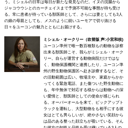
う。ミシェルの日常は毎日が新たな発見なのだ。イヌの浣腸から
ジャコウウシとのカーチェイスまで予測不可能な事態が待ち受け
る。常に患者が待っている獣医師として、さらには妻としても3人
の娘の母親としても、メスのように鋭いユーモアで切り抜ける
日々をユーコンの魅力とともにお届けする。
ミシェル・オークリー（吹替版 声:小宮和枝)
ユーコン準州で唯一数百種類もの動物を診察
出来る獣医師こそ、我らがミシェル・オーク
リー。自らが運営する動物病院だけではな
く、動物保護機関と連携したり、ユーコン準
州の野生動物保護区へ赴き診療するなど、そ
の活動範囲は広い。牧場主や、家庭からかか
ってくる緊急電話、また傷ついた野生動物に
も、年中無休で対応する様からは動物への深
い愛情と、獣医師としての使命が感じられ
る。オーバーオールを来て、ピックアップト
ラックを運転し、大型動物をも相手にする彼
女はとても男らしいが、絶やさない笑顔から
は品のある整った顔立ちが覗いている。そん
な彼女の知性と品性を受け継いでいる3人の