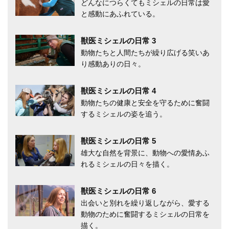
どんなにつらくてもミシェルの日常は愛
と感動にあふれている。
獣医ミシェルの日常 3
動物たちと人間たちが繰り広げる笑いあ
り感動ありの日々。
獣医ミシェルの日常 4
動物たちの健康と安全を守るために奮闘
するミシェルの姿を追う。
獣医ミシェルの日常 5
雄大な自然を背景に、動物への愛情あふ
れるミシェルの日々を描く。
獣医ミシェルの日常 6
出会いと別れを繰り返しながら、愛する
動物のために奮闘するミシェルの日常を
描く。