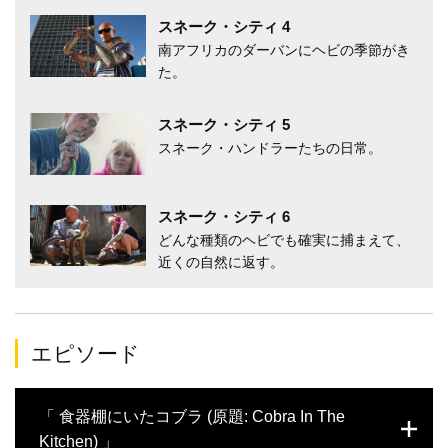
スネーク・シティ 4
南アフリカのダーバンにヘビの季節がき
た。
スネーク・シティ 5
スネーク・ハンドラーたちの日常。
スネーク・シティ 6
どんな種類のヘビでも確実に捕まえて、
近くの自然に返す。
エピソード
「 食器棚にいたコブラ (原題: Cobra In The
Kitchen) 」