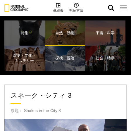
番組表
視聴方法
特集
自然・動物
宇宙・科学
歴史・文化・
探検・冒険
社会・時事
ミステリー
スネーク・シティ 3
原題： Snakes in the City 3