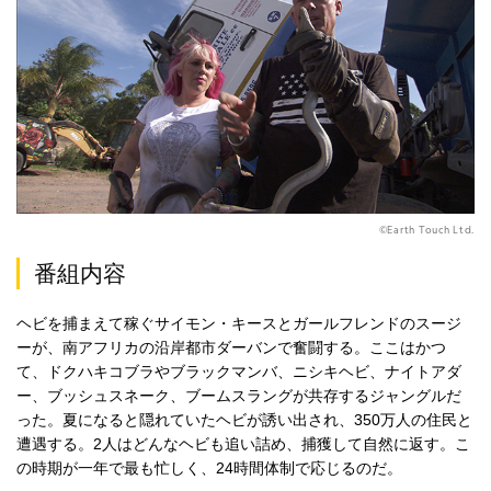
©Earth Touch Ltd.
番組内容
ヘビを捕まえて稼ぐサイモン・キースとガールフレンドのスージ
ーが、南アフリカの沿岸都市ダーバンで奮闘する。ここはかつ
て、ドクハキコブラやブラックマンバ、ニシキヘビ、ナイトアダ
ー、ブッシュスネーク、ブームスラングが共存するジャングルだ
った。夏になると隠れていたヘビが誘い出され、350万人の住民と
遭遇する。2人はどんなヘビも追い詰め、捕獲して自然に返す。こ
の時期が一年で最も忙しく、24時間体制で応じるのだ。