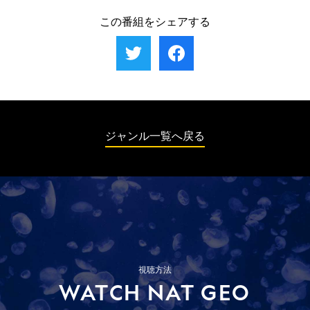
直すと、ブラックマンバの可能性が浮上する。その他、なぜか釣
ブラックマンバだと言うが、子供に図鑑を見せると、この地域に
具店に運ばれたシンリンコブラ、整備士の道具に潜り込んだステ
はいないアフリカニシキヘビだった。サイモンとカメラマンだけ
この番組をシェアする
ィレットスネーク、屋根裏のブラックマンバを捕獲する。
が床下に入り、男性の手が入らないほど狭い穴の向こうにヘビを
発見する。結局、スージーも床下に潜ることになった。その他、
物置のブラックマンバ、ゴミ袋の下にいたナイトアダー、車の下
側に入り込んだモザンビークドクハキコブラを捕獲する。
ジャンル一覧へ戻る
視聴方法
WATCH NAT GEO