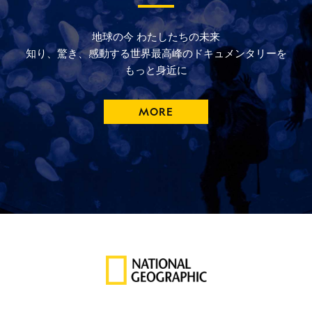
地球の今
わたしたちの未来
知り、驚き、
感動する
世界最高峰の
ドキュメンタリーを
もっと
身近に
MORE