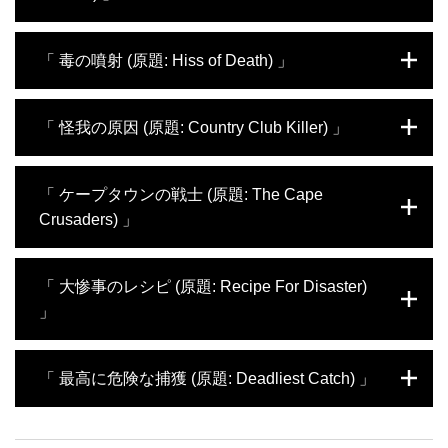
サイモンとスージーは、大きなブラックマンバが発見されたとい
「 毒の噴射 (原題: Hiss of Death) 」
う連絡を受ける。到着すると、植木鉢や塗料缶でいっぱいの暗い
建物に案内された。戸棚の後ろに、アフリカで最も恐れられてい
るブラックマンバが隠れていた。ようやく捕獲して袋に入れる
ニワトリ小屋に入り込んだブラックマンバを捕獲してほしいとの
「 怪我の原因 (原題: Country Club Killer) 」
時、次の依頼の電話が鳴った。キッチンの改装中に茶色のヘビが
依頼を受けて駆けつけたが、探してみるとドクハキコブラが見つ
出たという。サイモンの宿敵、ドクハキコブラだろう。ところ
かり、捕獲しようと格闘している最中にスージーが毒を吐かれて
が、実際に見つかったのは巨大なシンリンコブラだった。
しまう。しかも口の中だ。ヘビの毒に対してアレルギーを持つス
屋外の水泳プールに黒いヘビが現れたという一報を受け、現場に
「 ケープタウンの戦士 (原題: The Cape
ージーには大問題だった。その他、倉庫として使っているトレー
急行すると水の入っていないプールの隅にブラックマンバがい
Crusaders) 」
ラーに棲みついたブラックマンバ、キッチンの収納棚の下に巣を
た。捕まえて全身を調べたところ、傷が見つかる。直前の依頼で
作ったネズミを追ってきたチャイロイエヘビを捕獲する。
は、サイモンたちが到着する前に警備会社が銃でヘビを撃ってい
た。今度のブラックマンバも誰かが撃ったのだろうか？その他、
大規模な山火事に見舞われたケープタウンでは、燃えさかる炎か
「 大惨事のレシピ (原題: Recipe For Disaster)
隣家との境界付近に現れた外来種のボア・コンストリクター、山
ら逃げ出したヘビが人家に入り、地元のスネークハンターたちが
積みのレンガの中に入り込んだシンリンコブラを捕獲する。
」
大わらわだった。そこでダーバンを拠点とするサイモンたちが駆
けつけ、この地域ならではのヘビに初めて遭遇する。モルモット
をコブラに食べられたという依頼が入った。ケープタウンのコブ
数日前にキッチンの棚の下に入り込んだヘビがまた現れたので、
「 最高に危険な捕獲 (原題: Deadliest Catch) 」
ラといえばケープコブラだ。他に、草木の生い茂る庭に潜んだモ
捕獲してほしいという要請に応える。住人の冷静な様子と黒っぽ
グラヘビ、木の上のブームスラングなどを捕獲する。
い茶色のヘビという証言から、無害なチャイロイエヘビだと踏ん
で捜すが見つからない。目撃した人物にヘビの動きや外見を聞き
床下に入るヘビを子供が見たという女性から依頼が来た。女性は