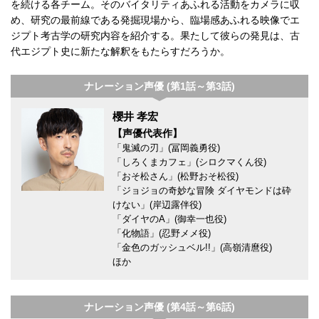
を続ける各チーム。そのバイタリティあふれる活動をカメラに収
め、研究の最前線である発掘現場から、臨場感あふれる映像でエ
ジプト考古学の研究内容を紹介する。果たして彼らの発見は、古
代エジプト史に新たな解釈をもたらすだろうか。
ナレーション声優 (第1話～第3話)
櫻井 孝宏
【声優代表作】
「鬼滅の刃」(冨岡義勇役)
「しろくまカフェ」(シロクマくん役)
「おそ松さん」(松野おそ松役)
「ジョジョの奇妙な冒険 ダイヤモンドは砕
けない」(岸辺露伴役)
「ダイヤのA」(御幸一也役)
「化物語」(忍野メメ役)
「金色のガッシュベル!!」(高嶺清麿役)
ほか
ナレーション声優 (第4話～第6話)