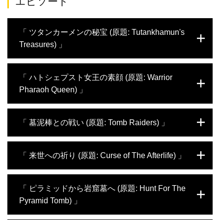
エピソード
「 ツタンカーメンの秘宝 (原題: Tutankhamun's
Treasures) 」
最も有名な古代エジプトの王、ツタンカーメ
「 ハトシェプスト女王の素顔 (原題: Warrior
ンの謎に迫る。ほかの王墓が次々と盗掘に遭
Pharaoh Queen) 」
う中、なぜ彼の墓は数千年間も人目に触れな
かったのか。黄金のマスクをはじめとする遺
品に欠かせない金は、当時どのように採掘さ
女性でありながら古代エジプトのファラオと
「 墓泥棒との戦い (原題: Tomb Raiders) 」
れていたのか。さらに、彼の貴重な財宝の
して君臨したハトシェプスト女王。絶大な権
数々を現在建設中の大エジプト博物館に移送
力を握り多くの功績を成し遂げたと言われる
するプロジェクトに密着する。一方、4000
が、未解明の部分も多い。女王の素顔と治世
王家の谷の小さな墓が発掘調査されることに
「 来世への祈り (原題: Curse of The Afterlife) 」
年前の墓を発見した研究チームは、1年越し
の実態を探るべく、ルクソールの葬祭殿など
なり、偉大なファラオの一人であるラムセス
の念願を叶え、ついに墓の扉を開ける。
の遺跡調査が長年続いている。採石場を発掘
3世の遺品が発見された。これにより、古代
中の考古学チームは、女王がカルナック神殿
エジプトで横行していた盗掘にまつわる驚愕
古代エジプト人は、階級にかかわらず、死後
「 ピラミッドから岩窟墓へ (原題: Hunt For The
のために作らせたと思われる遺物を発見。一
の真実が明らかになる。墓泥棒との戦いは現
に永遠の命を授かることを何よりも重視して
Pyramid Tomb) 」
方、ドゥラ・アブル・ナガ墓群では当時の女
在も続いており、王家の谷から盗まれたとみ
いた。彼らはいかにして来世に備えたのか、
性の生活を物語るミイラが出土する。
られるミイラが米国で発見される。果たして
様々な発見をもとにひも解いていく。調査す