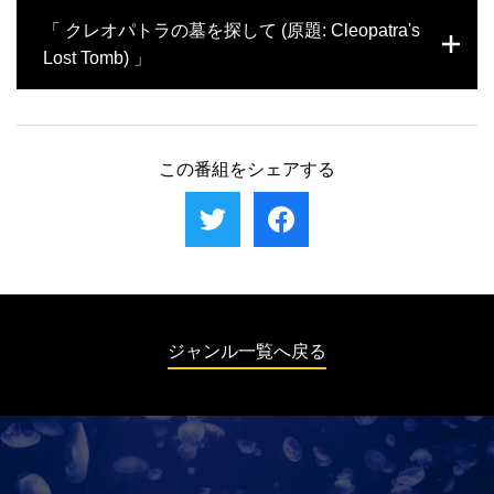
無事に取り戻すことはできるのか。さらに、
るのは、王家の谷で最も豪華なセティ1世の
なぜ古代エジプトの王たちはピラミッドの建
「 クレオパトラの墓を探して (原題: Cleopatra's
盗掘者たちが残したつぼの中のミイラを分析
墓。壁一面に彫られた図像やヒエログリフか
設をやめ、王家の谷に岩窟墓を作り始めたの
し、古代のミイラ処理法を解き明かす。
ら、彼が思い描いた来世への旅が明らかにな
Lost Tomb) 」
か。考古学者ジョン・ウォードがその疑問を
る。またドゥラ・アブル・ナガでは、来世に
追い、王家の谷で最古の墓を100メートル地
おける肉体の重要性や遺族たちの思いを伝え
下へと潜っていく…。三大ピラミッド付近に
長年所在不明となっているクレオパトラの墓
る数々のミイラが発見される。
謎の墓の存在が確認された。長い時を経て開
を捜索する人々を追いながら、その人物像や
かれた墓からは、何が見つかるのだろうか。
人生をひも解いていく。ある研究者らは、地
この番組をシェアする
歴代王の廷臣たちが眠る墓地群、貴族の墓。
中海の底に沈む古代アレクサンドリアの痕跡
バーゼル大学の調査チームが、ある王ゆかり
に墓の手がかりを捜す。また弁護士から転身
の人物の遺骨の特定に挑む。
したある学者は、クレオパトラにゆかりのあ
る遺跡の地下でレーダー調査を行い、思いが
けない発見を得る。一方、スペインの研究チ
ームはCTスキャンを使い、4000年前のミイ
ラの人物像や隠された財宝を調べる。
ジャンル一覧へ戻る