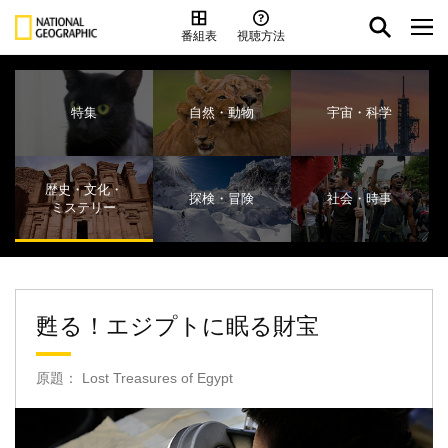
番組表
視聴方法
特集
自然・動物
宇宙・科学
歴史・文化・
探検・冒険
社会・時事
ミステリー
甦る！エジプトに眠る財宝
原題： Lost Treasures of Egypt