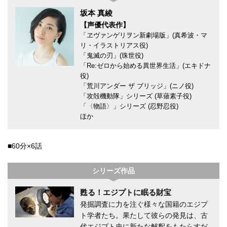
坂本 真綾
【声優代表作】
「ヱヴァンゲリヲン新劇場版」(真希波・マ
リ・イラストリアス役)
「鬼滅の刃」(珠世役)
「Re:ゼロから始める異世界生活」(エキドナ
役)
「荒川アンダー ザ ブリッジ」(ニノ役)
「攻殻機動隊」シリーズ (草薙素子役)
「〈物語〉」シリーズ (忍野忍役)
ほか
■60分×6話
シリーズ作品
甦る！エジプトに眠る財宝
発掘調査に力を注ぐ様々な国籍のエジプ
ト学者たち。果たして彼らの発見は、古
代エジプト史に新たな解釈をもたらすだ