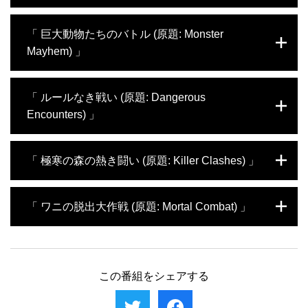
強の称号を手にすべく、それぞれ天敵ハイエ
チに、ヒョウはプロの格闘家も顔負けの戦法
ナと決戦へ。多種多様な武器を駆使する戦い
を繰り出す。アフリカ東部のケニアではアリ
今回は世界各地から、かつてない至近距離で
「 巨大動物たちのバトル (原題: Monster
はまさに死闘。体の大小や、その凶暴性は
がシロアリの巣を襲撃。だが通路が狭すぎて
とらえた大迫力の決闘を届ける。極寒の地か
Mayhem) 」
様々ながら、世界中で恐れられるネコ科動物
お得意の集団攻撃ができない。果たしてお目
ら南下する中、血統争いのために互いに恐ろ
たち。自然界を制するのは どの動物か。
当ての女王アリにまでたどりつけるのか？ア
しい角を突き合わせるトナカイ。おいしそう
メリカのフロリダでは、なんとゴルフコース
な子ギツネを見つけるが、我が子を守ろうと
巨大動物たちが、おのおのの武器を駆使して
「 ルールなき戦い (原題: Dangerous
でオスのワニ同士の対決が勃発。こう着状態
する父ギツネと決死の闘いに突入する、イエ
繰り広げる激戦にスポットを当てていく。い
の後、ついにデス・ロールが炸裂する。
ローストーン国立公園のアナグマ。どちらか
Encounters) 」
かなる動物にとっても過酷な環境であるアフ
が息絶えるまで終わらないデスマッチを繰り
リカのサバンナ。そこでは貴重な水場を巡っ
広げる、タイの熱帯魚ベタ。怒れる動物たち
て、ゾウのオス同士が牙や鼻を武器に大迫力
どの野生動物にとっても生存競争は過酷だ。
が“ファイト・クラブ”で大暴れする。
「 極寒の森の熱き闘い (原題: Killer Clashes) 」
の戦いを展開する。一方、北極圏では縄張り
陸地では猛獣のクマやサイが、水中ではワニ
を巡り、巨大なホッキョクグマ同士が血まみ
やサメが、空ではカラスや小さなトンボまで
れになりながら戦う。地上最大級の動物たち
が死闘を繰り広げる。戦場となるのはアフリ
アメリカ大陸を始め日本、アフリカなど様々
「 ワニの脱出大作戦 (原題: Mortal Combat) 」
が見せる血沸き肉躍るバトルからは、片時た
カの大地やオーストラリアの海岸、フランス
な場所で、高い凶暴性を持つ動物たちが対決
りとも目を離すことができない。
の空、田園地方から大都会まで世界中のあら
する。群れを率いるボスの座を賭け、闘牛た
ゆる場所。餌や縄張り、そして交尾相手を懸
ちが1対1の闘いに挑む一方、北アメリカの森
どんな動物の群れにも、頭のネジの外れた変
けて、同じ仲間同士あるいは親兄弟、時には
に生息するネコ科の肉食動物、ボブキャット
わり種がいるものだ。例えばあるナイルワニ
食物連鎖の頂点に立つ捕食者同士が競い合
とカナダオオヤマネコは縄張りをめぐり必死
は、カバの子供を狙って無謀にも群れの中心
この番組をシェアする
う。命懸けの戦いにルールなど存在しない。
に闘う。また、ソノラ砂漠では肉食の野ネズ
に飛び込んでいった。果たして無事に生還で
ミが世界最大種のムカデと食うか食われるか
きるだろうか？シロサイ対アフリカスイギュ