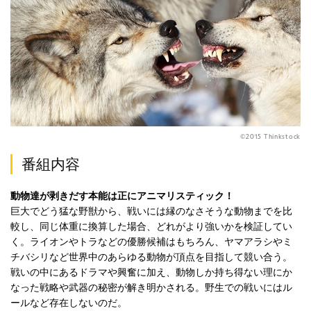
©2015 Thinkstock
番組内容
動物達が剥きだす本能は正にアニマリスティック！
巨大でどう猛な野獣から、戦いには縁のなさそうな動物までを比
較し、同じ体重に換算した場合、どれがより強いかを検証してい
く。ライオンやトラなどの優勝候補はもちろん、ヤマアラシやミ
チバシリなど世界中のあらゆる動物が頂点を目指して競い合う。
戦いの中にあるドラマや興奮に加え、動物しか持ち得ない理にか
なった戦略や武器の秘密が解き明かされる。野生での戦いにはル
ールなど存在しないのだ。