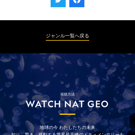
の激闘を繰り広げる。時に宙を舞い、戦略を
ウ、ハイイログマ対ピューマの体重無差別バ
駆使した闘いは禁じ手なしの大勝負だ。
トルも見逃せない。やはり体重に勝る方が順
当に勝つのか？それとも番狂わせが起こるの
だろうか？永遠のライバル、インドコブラと
インドマングースのバトルも必見だ！
ジャンル一覧へ戻る
視聴方法
WATCH NAT GEO
地球の今
わたしたちの未来
知り、驚き、
感動する
世界最高峰の
ドキュメンタリーを