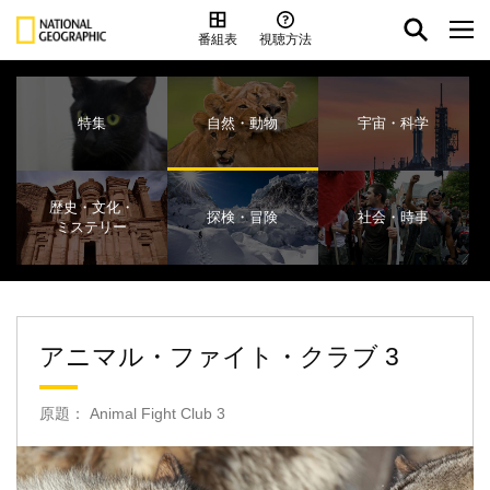
番組表
視聴方法
特集
自然・動物
宇宙・科学
歴史・文化・
探検・冒険
社会・時事
ミステリー
アニマル・ファイト・クラブ 3
原題： Animal Fight Club 3