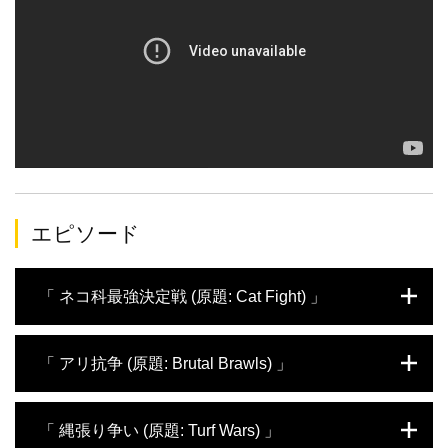
エピソード
「 ネコ科最強決定戦 (原題: Cat Fight) 」
動物界でも恐れられる凶暴なネコ科動物たち
「 アリ抗争 (原題: Brutal Brawls) 」
が世界各地で繰り広げる大興奮のバトルに迫
る。プライドをかけて牙や爪で戦う百獣の王
ライオンに、激しい縄張り争いを繰り返すヒ
アフリカのサバンナで1頭のヒョウが4頭のメ
「 縄張り争い (原題: Turf Wars) 」
ョウにチーター。そんな野獣たちがネコ科最
スライオンに囲まれた！この絶体絶命のピン