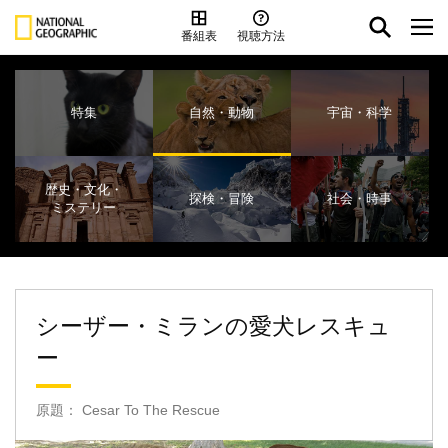
番組表
視聴方法
特集
自然・動物
宇宙・科学
歴史・文化・
探検・冒険
社会・時事
ミステリー
シーザー・ミランの愛犬レスキュ
ー
原題： Cesar To The Rescue