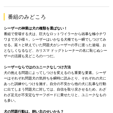
番組のみどころ
シーザーの神業は犬の種類を選ばない！
番組で登場する犬は、巨大なロットワイラーから凶暴な極小チワ
ワまで大小様々。シーザーはいかなる犬種でも一瞬でしつけてみ
せる。延々と吠えていた問題犬がシーザーの手に渡った途端、お
となしくなるなど、カリスマ ドッグトレーナーの名に恥じぬシー
ザーの活躍も見どころの一つだ。
シーザーならではのユニークなしつけ方法
犬の抱える問題によってしつけを変えるのも重要な要素。シーザ
ーはそれぞれ問題犬の気持ちを瞬時に読みとり、それぞれの犬に
あった訓練やしつけを施す。自分の不安から他の犬に乱暴な行動
に出てしまう問題犬に対しては、自信を取り戻させるため、わざ
わざ足元が不安定なサーフボードに乗せたりと、ユニークなもの
も多い。
犬の問題行動は、飼い主のせいかも？