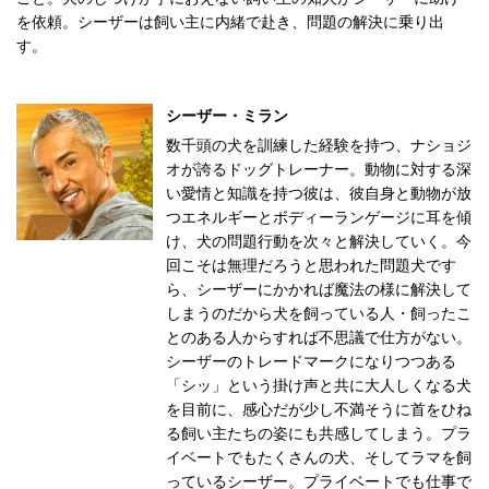
を依頼。シーザーは飼い主に内緒で赴き、問題の解決に乗り出
す。
シーザー・ミラン
数千頭の犬を訓練した経験を持つ、ナショジ
オが誇るドッグトレーナー。動物に対する深
い愛情と知識を持つ彼は、彼自身と動物が放
つエネルギーとボディーランゲージに耳を傾
け、犬の問題行動を次々と解決していく。今
回こそは無理だろうと思われた問題犬です
ら、シーザーにかかれば魔法の様に解決して
しまうのだから犬を飼っている人・飼ったこ
とのある人からすれば不思議で仕方がない。
シーザーのトレードマークになりつつある
「シッ」という掛け声と共に大人しくなる犬
を目前に、感心だが少し不満そうに首をひね
る飼い主たちの姿にも共感してしまう。プラ
イベートでもたくさんの犬、そしてラマを飼
っているシーザー。プライベートでも仕事で