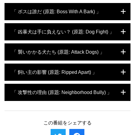
友人の犬が攻撃的で危険だと、助けを求めら
「 ボスは誰だ (原題: Boss With A Bark) 」
れたシーザー。ミスティは飼い主一家に噛み
つくことがあり、近隣の住民からは安楽死ま
で勧められている。あとがないミスティを、
オーナーの犬たちが店で大騒ぎすると、レス
「 凶暴犬は手に負えない？ (原題: Dog Fight) 」
シーザーはリハビリで変えることができるの
トランの従業員から相談を受けるシーザー。
か。続いて、飼い犬同士がすぐにケンカをす
賑やかなのが大好きなオーナーは、3匹のビ
るという兄妹が登場する。悪いのは妹の犬だ
ションに問題はないと言い張る。その意識を
近所に住む2匹のボクサーが散歩中に他の犬
「 襲いかかる犬たち (原題: Attack Dogs) 」
と言う兄と、兄の犬にも問題があると主張す
シーザーは変えられるのか。続いて、重さ約
を襲って困ると、助けを求められたシーザ
る妹。果たして真相はどうなのか。兄妹の確
64キロのラブラドールが登場。飼い主は、映
ー。飼い主たちは2匹をなるべく外に出さな
執を解消すべく、シーザーが立ち上がる。
画にもなったフリーダム・ライターズ基金の
いことで対処していて、リハビリなど無理だ
将来有望なフットボール選手の飼うロットワ
「 飼い主の影響 (原題: Ripped Apart) 」
代表、エリン・グルーウェルだ。あらゆる生
ろうと諦め気味だ。初めて、シーザーの手に
イラーが凶暴で心配だと、コーチから相談を
徒を指導してきたエリンは、社内で好き放題
も負えない犬の登場となるか。続いて訪れる
受けるシーザー。既に他の犬を2匹襲ってい
している愛犬にルールを教えられるのか。
ダンススタジオでは、オーナーの犬が生徒た
て、更に問題を起こせば飼い主の責任問題に
ピットブルを拾ったアイリーンは、彼氏に何
「 攻撃性の理由 (原題: Neighborhood Bully) 」
ちに噛み付こうとし、レッスンを妨害する。
なりかねない。シーザーは前途多望な若者の
の相談もなく2人で住むアパートに犬を連れ
妊娠中の飼い主は、赤ん坊が生まれてくるま
将来を救うため、一風変わった練習を行う。
帰る。以来、2人は絶えずケンカを繰り返
でに愛犬に境界線を守るよう教えられるの
続いて、自転車やスケートボードを敵視する
し、犬が手に負えないのが原因だとシーザー
友人の犬に噛まれたというローズが、次の犠
か。
ドーベルマン・ピンシャーが登場。飼い主に
に助けを求める。シーザーは犬をリハビリさ
牲者を出さないようにとシーザーに助けを求
すら襲いかかり、事態は深刻だ。シーザーは
せ、2人の仲を修復できるのか。続いて、飼
める。ターシャは他の犬や人が近付くと飼い
この番組をシェアする
犬の苦手意識を取り除くことができるのか。
い主を引きずる大型犬が登場。ドッグランで
主を守ろうとし、攻撃的な態度に出るのが問
2度問題を起こし、もう一度トラブルを起こ
題だ。再度 誰かを襲えば安楽死させられる