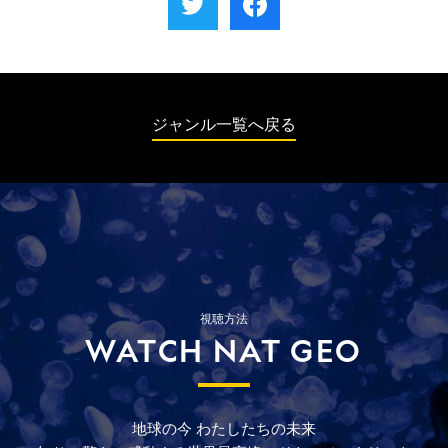
せば出入り禁止になりかねない。仲良しグル
可能性の高いターシャを、シーザーは救うこ
ープの皆が、何とかしようと立ち上がる。
とができるのか。続いて、愛犬が近所の犬に
噛まれたと相談を受けるシーザー。力の強い
犬をコントロールできずにいる飼い主たち
を、シーザーは正しく導くことができるの
ジャンル一覧へ戻る
か。
視聴方法
WATCH NAT GEO
地球の今
わたしたちの未来