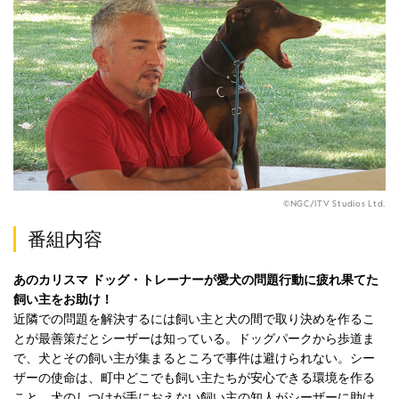
©NGC/ITV Studios Ltd.
番組内容
あのカリスマ ドッグ・トレーナーが愛犬の問題行動に疲れ果てた
飼い主をお助け！
近隣での問題を解決するには飼い主と犬の間で取り決めを作るこ
とが最善策だとシーザーは知っている。ドッグパークから歩道ま
で、犬とその飼い主が集まるところで事件は避けられない。シー
ザーの使命は、町中どこでも飼い主たちが安心できる環境を作る
こと。犬のしつけが手におえない飼い主の知人がシーザーに助け