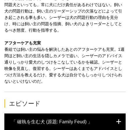
問題犬といっても、常に犬にだけ責任があるわけではない。飼い
犬の問題行動は、飼い主のリーダーシップの欠落などによって引
き起こされる事も多い。シーザーは犬の問題行動の理由を見分
け、時には飼い主の問題を指摘、飼い犬のよきリーダーとしてと
るべき態度、行動を指導する。
アフターケアも充実
番組では飼い主の悩みを解決したあとのアフターケアも充実。1週
間ほど飼い主の生活を隠しカメラで追い、シーザーのアドバイス
通りしっかり愛犬のしつけをこなしているかを確認。シーザーと
映像を見直し、復習する。シーザーはあくまでもアドバイスとし
つけ方法を教えるだけ、愛する犬は自分でもしっかりしつけられ
ないといけないのだ。
エピソード
「 確執を生む犬 (原題: Family Feud) 」