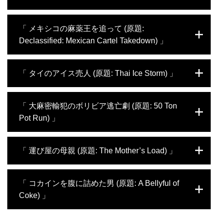
ップの座に。しかし、組織のドン、ゴッディ
罪に手を染めるが、ある事件をきっかけにマ
の逮捕を機に、身の回りに危険が及び始め、
フィア社会の現実を知ることに。FBIに捕ま
グラビアモデルとしてのキャリアアップのた
家族とマフィアの間で選択を迫られる。
「 メキシコの麻薬王を追って (原題:
り過去の犯罪歴を持ち出されたケンジは、司
め、シドニーからロサンゼルスに拠点を移し
法取引に応じて秘密捜査員となり、ニューヨ
Declassified: Mexican Cartel Takedown) 」
たシモーネ。きらびやかなハリウッドでの派
ークの五大ファミリーの一つ、コロンボ一家
手な暮らしを維持するべく、金稼ぎの手段と
に潜入。身の危険にさらされながらも、使命
して選んだ道は、自身のビューティーブラン
麻薬取締局の捜査官サル・マルティネスは、
感を胸に自らの任務を遂行する。
「 タイのアイス売人 (原題: Thai Ice Storm) 」
ドを利用したドラッグの密輸ビジネスだっ
悪人から社会を守るという使命を胸に、メキ
た。昼は海辺でポーズをきめ、夜になると覚
シコの麻薬カルテル、フアレス・カルテルの
醒剤をギフトボックスの容器に詰める日々。
指導者であるアマドを追っていた。しかし、
ロンドン出身のリースは、パタヤにある父親
「 大麻密輸犯のボリビア逃亡劇 (原題: 50 Ton
昼と夜の二重生活を送るシモーネの身に、人
捜査を続ける中で、善悪の見境のない世界を
が経営するバーで働くためタイへ渡った。し
生を崩壊させる出来事が起こる。
Pot Run) 」
目の当たりにした彼は、ある凶悪事件を機に
かし、にぎやかな街の誘惑に負けたリース
アマドに対し猛烈な復讐心を抱き、致命的な
は、父親からの教えを破り麻薬ビジネスに手
過ちを犯してしまう。刑務所に収監されたこ
を染めるように。生活は荒れ、父親との関係
1970年代、ヒッピーだったデビッドは親友
「 運び屋の母親 (原題: The Mother’s Load) 」
とで、サルは改めて自らの人生を振り返り、
も悪化。やがて信用していた仲間に裏切られ
エリックとともに、ボストンの学生相手に大
正しい道を模索し始める。
逮捕されると、タイでもっとも残忍だといわ
麻を売って暮らしていた。ある日、噂を聞き
れる刑務所に収容されてしまう。獄中でのお
つけたコロンビアのカルテルがデビッドに接
若くして子供を産んだコカイン中毒の母親ナ
「 コカインを腹に詰めた男 (原題: A Bellyful of
ぞましい日々の中、父親との関係や自らの過
近。危険なビジネスとカネに誘惑された彼ら
タリー。生活は荒れ果て、仕事もなく金に困
ちを改めて振り返る。
Coke) 」
は、10トンという大量のマリファナを西海岸
っていたある日、ドラッグ売人からの依頼
に密輸し、一気に大金持ちに成り上がった。
で、ベネズエラからコカイン入りのスーツケ
やがて犯罪が明るみになり指名手配がかけら
ースを運ぶことに。怪しまれないよう、親子