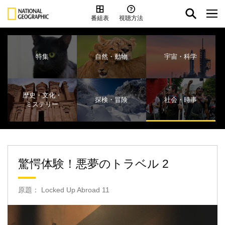
番組表
視聴方法
特集
自然・動物
宇宙・科学
歴史・文化・
探検・冒険
社会・時事
ミステリー
驚愕体験！悪夢のトラベル 2
原題： Locked Up Abroad 11