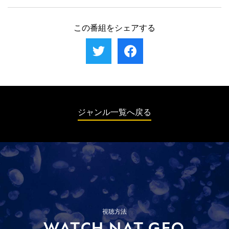
問題を起こしてばかりの父親アインズリー
れると、二人はアメリカ史上最大規模の薬物
の休暇を装って娘を同行させるが、計画通り
が、懲役刑から逃れるためにスペインに逃
事件の犯人としてボリビアへ逃亡する。
には進まず、運び屋だと見破られてしまう。
亡。逃げた先のコスタ・デル・ソルの街で知
この番組をシェアする
娘と引き離され、ベネズエラの刑務所へ入れ
り合ったギャングの元で仕事を始め、仲間た
られたナタリーは、自ら選んだ道を人生で最
ちと共に、憧れのギャングライフを楽しんで
も愚かな決断だったと悔やむ。
いた。自らの能力を過信し、ペルーからコカ
イン1キロを運ぶ仕事を引き受けたものの、
帰りの空港でまさかの事態が発生。ペルーの
劣悪な刑務所に収監されたことで、彼を取り
巻く運命が大きく変わる。
ジャンル一覧へ戻る
視聴方法
WATCH NAT GEO