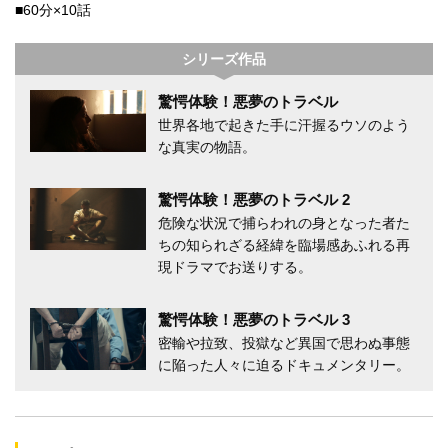
■60分×10話
シリーズ作品
驚愕体験！悪夢のトラベル
世界各地で起きた手に汗握るウソのよう
な真実の物語。
驚愕体験！悪夢のトラベル 2
危険な状況で捕らわれの身となった者た
ちの知られざる経緯を臨場感あふれる再
現ドラマでお送りする。
驚愕体験！悪夢のトラベル 3
密輸や拉致、投獄など異国で思わぬ事態
に陥った人々に迫るドキュメンタリー。