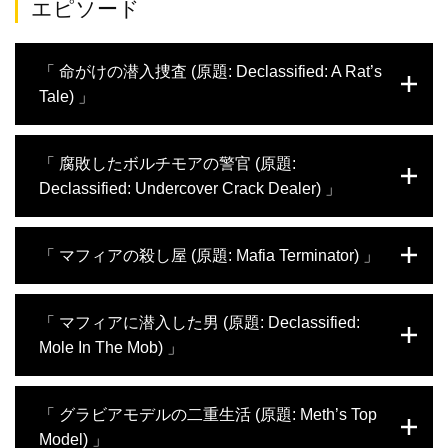
エピソード
「 命がけの潜入捜査 (原題: Declassified: A Rat’s
Tale) 」
警察の秘密捜査員として活動するポール・デ
「 腐敗したボルチモアの警官 (原題:
リーが、バイカーギャング集団ヘルズ・エン
Declassified: Undercover Crack Dealer) 」
ジェルスの内部に潜入。ところが、思いもよ
らず彼らの残忍な殺人計画に手を貸すハメ
に。殺人の罪に問われるも、警察からの提案
祖母の死で心に傷を負い、ドラッグ密売の世
「 マフィアの殺し屋 (原題: Mafia Terminator) 」
により、捜査に協力することを条件に釈放さ
界に足を踏み入れたデボン。ある晩、麻薬捜
れたポールは、警察のスパイとして犯人たち
査課の警官キングにドラッグの所持で捕まり
に自白させる作戦に参加。任務を遂行するべ
弱みを握られたデボンは、警察が押収したド
ニューヨークに住む少年ジョン・アリート
「 マフィアに潜入した男 (原題: Declassified:
く、ギャングのメンバーの元へ出向き、命が
ラッグを代わりに売り捌くよう迫られる。断
は、マフィアがたむろする地元のデリで働い
けで自らの使命を果たす。
Mole In The Mob) 」
れば刑務所行だと脅され、やむなくキングの
ていた。ある日バイト先でマフィアのトップ
命令に従うデボンだったが、恋人との間に赤
と出会ったのをきっかけに、マフィアの使い
ん坊を授かったのを機に、キングとの関係を
走りとして働き始めたジョン。その仕事ぶり
オレンジカウンティに住む日系人の青年ケン
「 グラビアモデルの二重生活 (原題: Meth’s Top
断つことを決意。FBIに通報して事情を説
と能力を認められ、組織内での地位が一気に
ジは、幼い頃からギャングの世界に憧れてい
明、キングを摘発するべく捜査に協力する。
上がると、やがてマフィアの殺し屋としてト
Model) 」
た。22歳で裏社会に足を踏み入れ、様々な犯