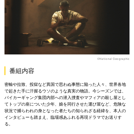
©National Geographic
番組内容
密輸や拉致、投獄など異国で思わぬ事態に陥った人々、世界各地
で起きた手に汗握るウソのような真実の物語。今シーズンでは、
バイカーギャング集団内部への潜入捜査やマフィアの殺し屋とし
てトップの座についた少年、娘を同行させた運び屋など、危険な
状況で捕らわれの身となった者たちの知られざる経緯を、本人の
インタビューも踏まえ、臨場感あふれる再現ドラマでお送りす
る。