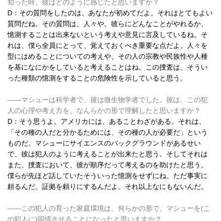
知った時、彼はどのように感じたと思いますか？
D：その質問をしたのは、あなたが初めてだよ。それはとてもよい
質問だね。その質問は、人々や、彼らにどんなことがやれるか、
憶測することは出来ないという考えや意見に言及しているね。そ
れは、僕ら全員にとって、覚えておくべき重要な点だよ。人々を
型にはめることについての考えや、その人の宗教や民族性や人種
を基になにかをしていると考えることはね。この捜査は、そうい
った種類の憶測をすることの危険性を示していると思う。
――マシューは科学者で、彼は微生物学者でした。彼は、この犯
人の心理や考え方を、なんらかの形で理解したと思いますか？
D：そう思うよ。アメリカには、あることわざがある。それは、
「その種の人だと分かるためには、その種の人が必要だ」という
ものだ。マシューにサイエンスのバックグラウンドがあるせい
で、彼は犯人のように考えることが出来たと思う。そしてそれは
また、捜査において、彼が順序だって考えるのを助けたと思う。
僕らが先ほど話していたそういった憶測をせずにね。ただ事実に
頼るんだ。証拠を頼りにするんだよ。それ以上なにもないんだ。
――この犯人の育った家庭環境は、何らかの形で、マシューを(こ
の犯人に)同情させることになったと思いますか？