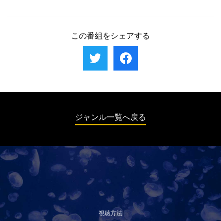
た行動の傾向が明らかになる。
とに。しかし、ライカー、トレッティ、ムー
池の捜索で事件は思わぬ方向に発展する。捜
アの3人は、独自に狙いを定めた容疑者を密
査対象が二転三転する中、ブルースは怒りを
かに追い続ける。
爆発させてしまう。容疑者が1人に絞られ、
この番組をシェアする
科学的な発見もライカーたちの捜査を後押し
する。一方、FBIの捜査の手が迫るブルース
は、心のバランスを崩してしまう。
ジャンル一覧へ戻る
視聴方法