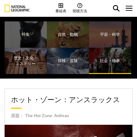
番組表
視聴方法
特集
自然・動物
宇宙・科学
歴史・文化・
探検・冒険
社会・時事
ミステリー
ホット・ゾーン：アンスラックス
原題： The Hot Zone: Anthrax