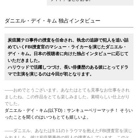
ダニエル・デイ・キム 独占インタビュー
炭疽菌テロ事件の捜査を任命され、執念の追跡で犯人を追い詰
めていくFBI捜査官のマシュー・ライカーを演じたダニエル・
デイ・キム。日本の視聴者に向けた独占インタビューに応じて
いただきました。
ハリウッドで活躍しつづけ、長い俳優歴のある彼にとってドラ
マで主演を演じるのは今回が初となります。
――おめでとうございます。あなたはとても見事なお仕事をされ
ましたね。この作品をとても楽しみました。素晴らしい仕上がり
でした。
ダニエル・デイ・キム(以下D)：サンキューベリーマッチ！ そうい
ったことを聞くのはいつもとても嬉しいよ。
――ダニエル、あなたは9.11のトラウマを抱えたFBI捜査官を演じ
られました。彼は炭疽菌事件の犯人の捜査をしています。このと