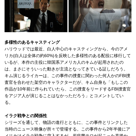
多様性のあるキャスティング
ハリウッドでは最近、白人中心のキャスティングから、今のアメ
リカ(白人は全体の約60%)を反映した多様性のある配役に移行して
いるが、本作の主役に韓国系アメリカ人のキムが起用されたの
は、まさにそういった動きが主流となってきている証しだろう。
キム演じるライカーは、この事件の捜査に関わった何人かのFBI捜
査官を合わせた架空のキャラクターだが、キム自身も「もしこの
作品が10年前に作られていたら、この捜査をリードするFBI捜査官
をアジア人が演じることはなかっただろう」とコメントしてい
る。
イラク戦争との関係性
シリーズを通して、物語の進行とともに、この事件とリンクした
当時のニュース映像が所々で登場する。この事件から2年半後にア
メリカはイラク戦争に突入するが、炭疽菌テロが起こった直後か