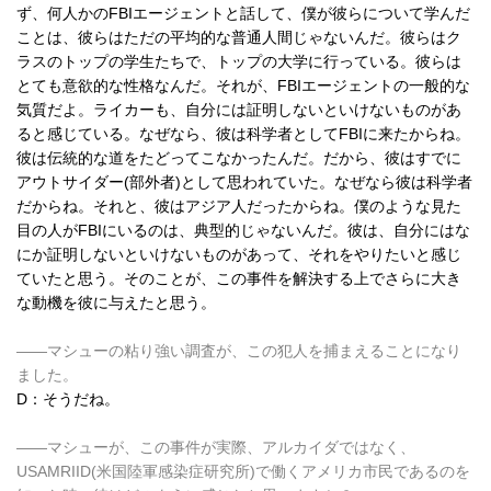
ず、何人かのFBIエージェントと話して、僕が彼らについて学んだ
ことは、彼らはただの平均的な普通人間じゃないんだ。彼らはク
ラスのトップの学生たちで、トップの大学に行っている。彼らは
とても意欲的な性格なんだ。それが、FBIエージェントの一般的な
気質だよ。ライカーも、自分には証明しないといけないものがあ
ると感じている。なぜなら、彼は科学者としてFBIに来たからね。
彼は伝統的な道をたどってこなかったんだ。だから、彼はすでに
アウトサイダー(部外者)として思われていた。なぜなら彼は科学者
だからね。それと、彼はアジア人だったからね。僕のような見た
目の人がFBIにいるのは、典型的じゃないんだ。彼は、自分にはな
にか証明しないといけないものがあって、それをやりたいと感じ
ていたと思う。そのことが、この事件を解決する上でさらに大き
な動機を彼に与えたと思う。
――マシューの粘り強い調査が、この犯人を捕まえることになり
ました。
D：そうだね。
――マシューが、この事件が実際、アルカイダではなく、
USAMRIID(米国陸軍感染症研究所)で働くアメリカ市民であるのを