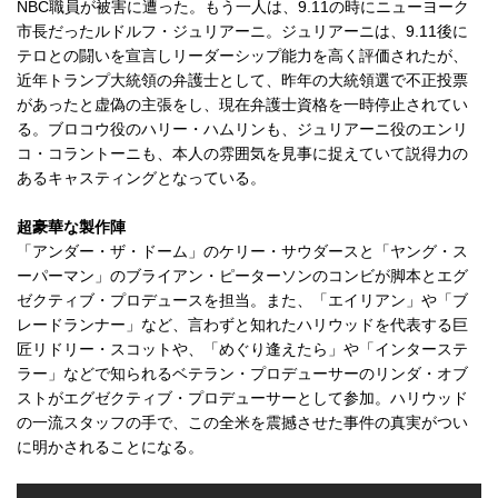
NBC職員が被害に遭った。もう一人は、9.11の時にニューヨーク
市長だったルドルフ・ジュリアーニ。ジュリアーニは、9.11後に
テロとの闘いを宣言しリーダーシップ能力を高く評価されたが、
近年トランプ大統領の弁護士として、昨年の大統領選で不正投票
があったと虚偽の主張をし、現在弁護士資格を一時停止されてい
る。ブロコウ役のハリー・ハムリンも、ジュリアーニ役のエンリ
コ・コラントーニも、本人の雰囲気を見事に捉えていて説得力の
あるキャスティングとなっている。
超豪華な製作陣
「アンダー・ザ・ドーム」のケリー・サウダースと「ヤング・ス
ーパーマン」のブライアン・ピーターソンのコンビが脚本とエグ
ゼクティブ・プロデュースを担当。また、「エイリアン」や「ブ
レードランナー」など、言わずと知れたハリウッドを代表する巨
匠リドリー・スコットや、「めぐり逢えたら」や「インターステ
ラー」などで知られるベテラン・プロデューサーのリンダ・オブ
ストがエグゼクティブ・プロデューサーとして参加。ハリウッド
の一流スタッフの手で、この全米を震撼させた事件の真実がつい
に明かされることになる。