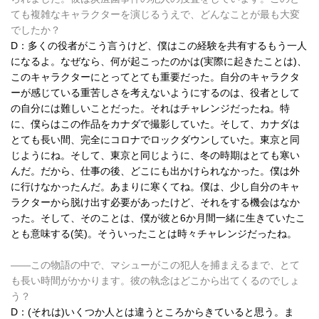
ても複雑なキャラクターを演じるうえで、どんなことが最も大変
でしたか？
D：多くの役者がこう言うけど、僕はこの経験を共有するもう一人
になるよ。なぜなら、何が起こったのかは(実際に起きたことは)、
このキャラクターにとってとても重要だった。自分のキャラクタ
ーが感じている重苦しさを考えないようにするのは、役者として
の自分には難しいことだった。それはチャレンジだったね。特
に、僕らはこの作品をカナダで撮影していた。そして、カナダは
とても長い間、完全にコロナでロックダウンしていた。東京と同
じようにね。そして、東京と同じように、冬の時期はとても寒い
んだ。だから、仕事の後、どこにも出かけられなかった。僕は外
に行けなかったんだ。あまりに寒くてね。僕は、少し自分のキャ
ラクターから脱け出す必要があったけど、それをする機会はなか
った。そして、そのことは、僕が彼と6か月間一緒に生きていたこ
とも意味する(笑)。そういったことは時々チャレンジだったね。
――この物語の中で、マシューがこの犯人を捕まえるまで、とて
も長い時間がかかります。彼の執念はどこから出てくるのでしょ
う？
D：(それは)いくつか人とは違うところからきていると思う。ま