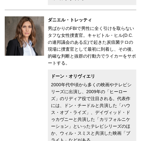
ダニエル・トレッティ
男ばかりのFBIで男性に全く引けを取らない
タフな女性捜査官。キャピトル・ヒル(D.C.
の連邦議会のある丘)で起きた炭疽菌テロの
現場に捜査官として最初に到着し、その後、
的確な判断と抜群の行動力でライカーをサポ
ートする。
ドーン・オリヴィエリ
2000年代中頃から多くの映画やテレビシ
リーズに出演し、2009年の「ヒーロー
ズ」のリディア役で注目される。代表作
には、ドン・チードルと共演した「ハウ
ス・オブ・ライズ」、デイヴィッド・ド
ゥカヴニーと共演した「カリフォルニケ
ーション」といったテレビシリーズのほ
か、ウィル・スミスと共演した映画「ブ
ライト」などがある。