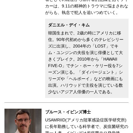
カーは、9.11の精神的トラウマに悩まされな
がらも、執念で犯人を追いつめていく。
ダニエル・デイ・キム
韓国生まれで、2歳の時にアメリカに移
住。90年代初めから多くのテレビシリー
ズに出演し、2004年の「LOST」でキ
ム・ユンジンの夫役を演じ俳優として大
きくブレイク。2010年から「HAWAII
FIVE-O」でチン・ホー・ケリー役を7シ
ーズン演じる。「ダイバージェント」シ
リーズや「ヘルボーイ」などの映画にも
出演。ハリウッドで主役を演じている数
少ないアジア人俳優の一人である。
ブルース・イビンズ博士
USAMRIID(アメリカ陸軍感染症医学研究所)
に長年勤務している科学者で、炭疽菌研究の