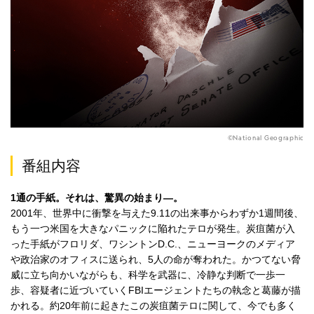
©National Geographic
番組内容
1通の手紙。それは、驚異の始まり―。
2001年、世界中に衝撃を与えた9.11の出来事からわずか1週間後、
もう一つ米国を大きなパニックに陥れたテロが発生。炭疽菌が入
った手紙がフロリダ、ワシントンD.C.、ニューヨークのメディア
や政治家のオフィスに送られ、5人の命が奪われた。かつてない脅
威に立ち向かいながらも、科学を武器に、冷静な判断で一歩一
歩、容疑者に近づいていくFBIエージェントたちの執念と葛藤が描
かれる。約20年前に起きたこの炭疽菌テロに関して、今でも多く