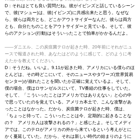
D：それはとても良い質問だね。彼がイビンズと話しているシーン
で、彼(マシュー)は、彼(イビンズ)に共感出来たと思う。なぜな
ら、彼らは両方とも、どこかアウトサイダーなんだ。彼らは両方
とも、自分たちのことをアウトサイダーと見ている。そして、彼
らのアクション(行動)はそういったことで拍車がかかるんだよ。
――ダニエル、この炭疽菌テロが起きた時、20年前にそれがニュ
ースで報道された時、あなたはどのように感じて、どのように考
えたかを教えてください。
D：そうだね。いいよ。9.11が起きた時、アメリカにいる僕らのほ
とんどは、その時どこにいて、そのニュースやタワーズ(世界貿易
センター)が崩れたことを聞いたか正確に覚えているよ。そして、
僕の場合、僕はロサンゼルスにいて、TV番組の仕事をしていた。
そして、「こういったことはアメリカではありえない」と心の中
で思っていたのを覚えている。アメリカ本土で、こんな攻撃があ
ったことはなかった。だから、炭疽菌テロが起きた時、僕は、
「ちょっと待って。こういったことは今、定期的に起きることな
の？ アメリカ人は攻撃されるの？」と感じたよ。そしてメディ
アでは、このテロがアメリカの外から来ているという考えがとに
かく蔓延していた。だから、それは新しい時代の始まりのように