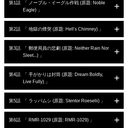
第1話
「 ノーブル・イーグル作戦 (原題: Noble
Eagle) 」
9.11の数週間後、フロリダで1人の男が謎の
第2話
「 地獄の煙突 (原題: Hell's Chimney) 」
病を発症し命を落とす。FBIのマシュー・ラ
イカー特別捜査官は郵便物を使った炭疽菌攻
撃を疑う。感染者は他にも現れ、ライカーの
ニューヨークのテレビ局NBCで著名なアンカ
第3話
「 郵便局員の悲劇 (原題: Neither Rain Nor
チームは犯人の追跡を開始する。陸軍感染症
ー、トム・ブロコウのアシスタントが手紙を
Sleet...) 」
医学研究所に勤務する微生物学者ブルース・
介して炭疽菌に感染する。ライカー捜査官
イビンズは、誰かがどんな手を尽くしてでも
は、NBCが入っているビルの封鎖を求め、ジ
正義を果たさなければならない、という独自
ュリアーニ市長に激しく詰め寄る。同時に
ワシントンにある連邦上院議員のオフィスに
第4話
「 手がかりは封筒 (原題: Dream Boldly,
の理論を持っている。
FBI上層部からは、「犯人の動機を解明し
炭疽菌入りの手紙が届く。現場で捜査を開始
ろ」とのプレッシャーも。陸軍感染症医学研
Live Fully) 」
したFBIのダニエル・トレッティ捜査官は、
究所のブルースは、同僚が炭疽菌事件の犯人
犯人はローンウルフ型だと仮説を立てる。感
ではないかと強く疑うようになり、セラピス
染が予想以上に拡大している可能性が明らか
ムーアは炭疽菌の手紙が投函されたポストを
トに打ち明ける。
第5話
「 ラッパムシ (原題: Stentor Roeselii) 」
になり、トレッティとライカーは議員宛ての
調べ、ライカーとトレッティは郵政公社の監
手紙を取り扱った集配センターを調べること
察官の協力を得て、犯人が封筒を購入した場
に。そのセンターでは感染者が相次いでい
所を追跡する。一方、遠く離れた町では、大
アメリスラックス事件の第一容疑者が浮上す
第6話
「 RMR-1029 (原題: RMR-1029) 」
た。陸軍感染症医学研究所のブルースは、職
学院でブルースと一緒だった微生物学者が
ると、FBIはその容疑者の追及に全力を傾け
場の誰を信用していいのか迷い始める。
FBIに情報を提供。ブルースが当時取ってい
る。ライカーは新たな捜査チームに加わるこ