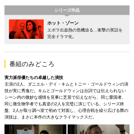
シリーズ作品
ホット・ゾーン
エボラ出血熱の危機迫る…衝撃の実話を
完全ドラマ化。
番組のみどころ
実力派俳優たちの卓越した演技
主演の2人、ダニエル・デイ・キムとトニー・ゴールドウィンの演
技が実に秀逸だ。キムとゴールドウィンは台詞では伝えられない
シーン内の微妙な感情を見事に芝居で伝えながら、同じ愛国者、
同じ微生物学者でも真逆の2人を完璧に演じている。シリーズ終
盤、2人が取り調べ室で初めて対面し、心理合戦を繰り広げる際の
演技は、まさに本作の大きなクライマックスだ。