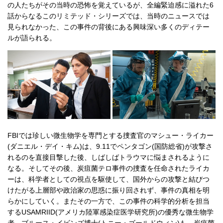
の人たちがその当時の恐怖を覚えているが、全編緊迫感に溢れた6
話からなるこのリミテッド・シリーズでは、当時のニュースでは
見られなかった、この事件の背後にある興味深い多くのディテー
ルが語られる。
FBIでは珍しい微生物学を専門とする捜査官のマシュー・ライカー
(ダニエル・デイ・キム)は、9.11でペンタゴン(国防総省)が攻撃さ
れるのを直接目撃した後、しばしばトラウマに悩まされるように
なる。そしてその後、炭疽菌テロ事件の捜査を任命されたライカ
ーは、科学者としての視点を駆使して、国外からの攻撃と結びつ
けたがる上層部や政治家の思惑に振り回されず、事件の真相を明
らかにしていく。またその一方で、この事件の科学的分析を担当
するUSAMRIID(アメリカ陸軍感染症医学研究所)の優秀な微生物学
者、ブルース・イビンズ博士(トニー・ゴールドウィン)も、炭疽菌