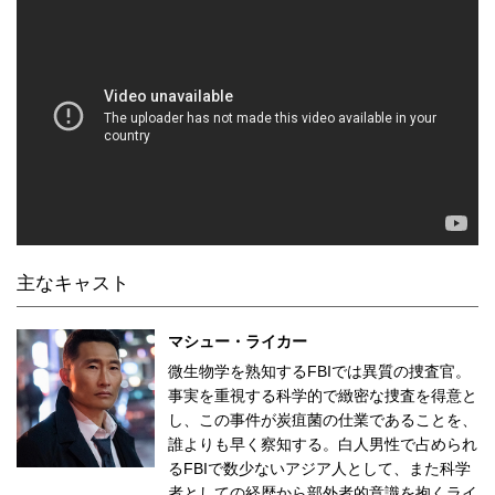
主なキャスト
マシュー・ライカー
微生物学を熟知するFBIでは異質の捜査官。
事実を重視する科学的で緻密な捜査を得意と
し、この事件が炭疽菌の仕業であることを、
誰よりも早く察知する。白人男性で占められ
るFBIで数少ないアジア人として、また科学
者としての経歴から部外者的意識を抱くライ