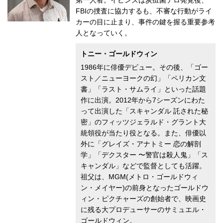
第一人者。イビンズは炭疽菌テロ発覚後、
FBIの捜査に協力するも、不審な行動がライ
カーの目に止まり、事件の鍵を握る重要参考
人となっていく。
トニー・ゴールドウィン
1986年に俳優デビュー。その後、「ゴー
スト／ニューヨークの幻」「ペリカン文
書」「ラスト・サムライ」といった話題
作に出演。2012年から7シーズンにわた
って出演した「スキャンダル 託された秘
密」のフィッツジェラルド・グラント大
統領役が当たり役となる。また、俳優以
外に「グレイズ・アナトミー 恋の解剖
学」「デクスター 〜警官は殺人鬼」「ス
キャンダル」などで監督としても活躍。
祖父は、MGM(メトロ・ゴールドウィ
ン・メイヤー)の前身となったゴールドウ
ィン・ピクチャーズの創始者で、映画史
に残る大プロデューサーのサミュエル・
ゴールドウィン。