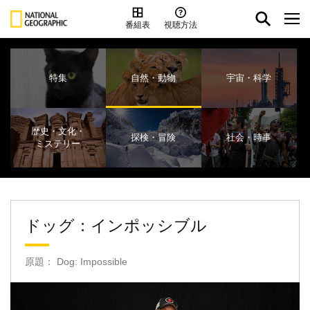
番組表
視聴方法
特集
自然・動物
宇宙・科学
歴史・文化・
探検・冒険
社会・時事
ミステリー
ドッグ：インポッシブル
原題： Dog: Impossible