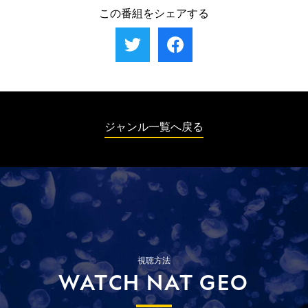
危険とも思える過激な手法だった。
ーは、マットがこれまでに会った中でも最高
ため、他の犬や見知らぬ人間を見た途端に激
この番組をシェアする
レベルの危険な犬。恐怖心があまりにも強い
しく吠え立てて攻撃しようとする。グレイソ
ため、飼い主一家の父親以外には絶対に心を
ンは飼い主の女性を守りたい気持ちが強すぎ
許さない。近くにいるだけで暴れ出すウィス
るため、女性に近づくあらゆる人間を攻撃す
キーを救うため、マットたちは全力を尽く
る。女性は夫を亡くしたばかりで寂しい毎日
す。
を送っているが、グレイソンの攻撃性のせい
で友達や家族を家に招くこともできない。マ
ットはこの2匹をどう立ち直らせるのか。
ジャンル一覧へ戻る
視聴方法
WATCH NAT GEO