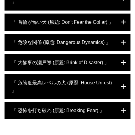
」
マットがまず訪問するのはピットブルミック
「 首輪が怖い犬 (原題: Don't Fear the Collar) 」
スのパックスの家。生後4週間で施設から追
い出されたために適切に育つことができず、
手の付けられない凶暴性を持ってしまった。
ある女性が引っ越した家の玄関先に住んでい
「 危険な関係 (原題: Dangerous Dynamics) 」
口輪を外せないパックスをどう立ち直らせる
たルー。前の家主に置き去りにされて凶暴に
のか。もう1軒は5匹のブルドッグがいる家。
なっていたが、女性の愛情を受けて心を開
5匹中3匹がお互いを攻撃し合うため、飼い主
く。だが市の規則により、放し飼いのままだ
マットはチャイニーズクレステッドドッグの
「 大惨事の瀬戸際 (原題: Brink of Disaster) 」
が困り果てている。恐怖への対処法を知らな
と施設送りになってしまう。首輪とリードを
フランキーの家を訪ねる。飼い主のジュリー
いまま育ってしまった犬たちを預かり、様々
どうしても受け付けないルーの命をどうやっ
は“夜、犬と一緒にベッドで寝るのは当然”と
な犬との社交の経験を積ませる。
てつなぐのか。マットは飼い主以外の全ての
思っている女性。犬と人間の適切な関係を築
ジェシカと犬のハニーは深刻な共依存関係に
「 危険度最高レベルの犬 (原題: House Unrest)
人間を攻撃するアゲダシの家も訪ねる。家に
き、フランキーを落ち着かせることはできる
陥っている。ジェシカを独り占めしたいハニ
」
誰も呼べず、旅行にも行けず、生活が破綻し
のか。もう1つの依頼は2匹の飼い犬のケンカ
ーは、ジェシカの夫を執拗に攻撃し続け、夫
つつある飼い主たちをどうやって救うのか。
に悩む5人家族から。飼い主の愛情を巡る嫉
はそんな生活に嫌気が差している。マットは
妬から、殺し合いのような激しいケンカをす
夫婦の危機を救えるのか。もう1件の依頼は
パグのマネーペニーは先住犬をいじめ、他の
「 恐怖を打ち破れ (原題: Breaking Fear) 」
るようになってしまった犬たちをマットはど
ボストンテリアミックスのオリー。オリーは
犬や隣人にも凶暴なため飼い主は困ってい
う立ち直らせるのか。
恐怖心があまりに強いため、自分の近くにい
る。飼い主に過剰な愛情を与えられてきたマ
る犬を全て殺そうとする。そんなオリーを立
ネーペニーをマットはどう立ち直らせるの
モンキーは飼い主一家にとっては甘えん坊の
ち直らせるためにマットが選んだのは、一見
か。オーストラリアンシェパードのウィスキ
可愛い犬だが、過剰な愛情を与えられている