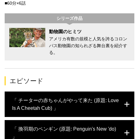
■60分×6話
シリーズ作品
動物園のヒミツ
アメリカ有数の規模と人気を誇るコロン
バス動物園の知られざる舞台裏を紹介す
る。
エピソード
「 チーターの赤ちゃんがやって来た (原題: Love
Is A Cheetah Cub) 」
動物園に3匹のチーターの赤ちゃんがやって
「 換羽期のペンギン (原題: Penguin's New 'do)
来た。ラブラドール・レトリバーとの交流
」
や、初めての外出など、可愛い姿を存分に堪