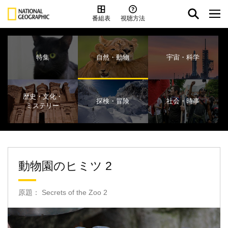
番組表
視聴方法
特集
自然・動物
宇宙・科学
歴史・文化・
探検・冒険
社会・時事
ミステリー
動物園のヒミツ 2
原題： Secrets of the Zoo 2