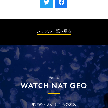
頭のメスに一時的な避妊処置が施される。
夫のラモーンによるトラフザメの定期検診、
カンガルーのブリーの歯の治療、ターキンと
フタコブラクダの赤ちゃんの、種を越えた友
情などに迫る。
ジャンル一覧へ戻る
視聴方法
WATCH NAT GEO
地球の今
わたしたちの未来