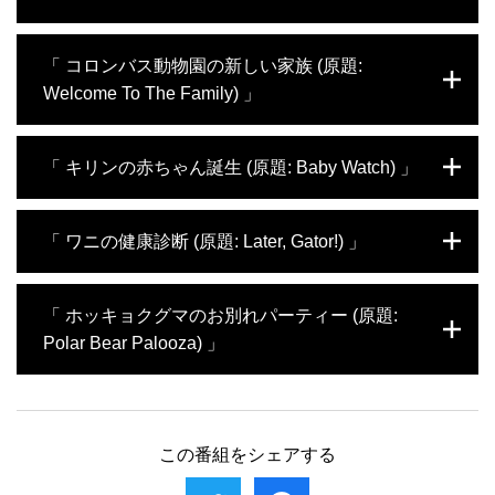
能できる。メスのホッキョクギツネのアナナ
は、鼻の調子が悪く、手術を受けることにな
通常数週間で終わるはずの換羽期が1年近く
「 コロンバス動物園の新しい家族 (原題:
るが…。尿の出が悪いサル“シルバールト
続いているペンギンのバリー。新任獣医師ケ
ン”のフィニックに、飼育員や獣医は手厚い
Welcome To The Family) 」
イティの治療で無事に換羽期を終えられるの
ケアをする。保護公園では、シロオリックス
だろうか？また、心臓病を患うボノボのレデ
のオスのベルが、メスたちとの間にたくさん
ィーを心臓専門医が診察する様子や、角の付
ミルウォーキー動物園で育った生後8ヶ月の
の子供をもうけた。今回は子供たちの健診を
「 キリンの赤ちゃん誕生 (原題: Baby Watch) 」
近に腫瘍のようなものが出来たトナカイのス
ゴリラのザーラは、両親を亡くし、コロンバ
行う。
ヴェンの手術など、病気の動物たちの治療に
ス動物園に引き取られることになった。生ま
も密着。そして、野生生物保護公園“ワイル
れてから共に過ごした飼育員と別れ、新しい
キリンのズリが妊娠していると分かる。コロ
「 ワニの健康診断 (原題: Later, Gator!) 」
ズ”では、チーターのワンガリの妊娠から赤
飼育員や養母と対面する。マヌルネコのマン
ンバス動物園では約20年ぶりのキリンの赤ち
ちゃんの誕生までを追う。
ダは、急激に体重が減少。フラミンゴのアン
ゃんの誕生に、飼育員や獣医たちは大喜び。
ニョンは、2日ほど前から鳴き声を発さなく
他にも、体重300キロ以上のモウコノウマた
30歳のミシシッピワニのガールは、年1回の
「 ホッキョクグマのお別れパーティー (原題:
なった。獣医たちが不調の原因を究明する。
ちの足の治療や、うまく走ることができない
健康診断を受診するが、CT検査の最中もじ
Polar Bear Palooza) 」
野生生物保護公園では、妊娠中のマサイキリ
チーター・エメットの肩の検査に密着。ま
っとしていられない。妊娠中のスローロリス
ンのルルが、間もなく出産の時を迎える。
た、気ままに逃げ回るペンギンを飼育員が苦
のゴーダは、超音波検査を受ける。ドイツか
労して捕まえ、定期検診を行う様子を取り上
ら来たばかりのナマケグマのハイディローズ
ホッキョクグマのニヴァとアメリア・グレイ
げる。
は、動きに不調を抱え、獣医たちが原因究明
がメリーランド動物園に移ることになり、職
に乗り出す。アジアゾウのハンクは、ダイエ
員たちは特製ケーキを作ってお別れパーティ
この番組をシェアする
ットのため、エクササイズを行う。保護公園
ーを開く。2頭は無事に旅立ちの日を迎える
では、リカオンの繁殖数を調整するため、2
ことができるのか。その他に、獣医プリヤと