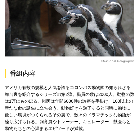
©National Geographic
番組内容
アメリカ有数の規模と人気を誇るコロンバス動物園の知られざる
舞台裏を紹介するシリーズの第2弾。職員の数は2000人、動物の数
は1万にものぼる。獣医は年間6000件の診療を手掛け、100以上の
新たな命の誕生に立ち会う。動物好きを魅了すると同時に動物に
優しい環境がつくられるその裏で、数々のドラマチックな物語が
繰り広げられる。飼育員やトレーナー、キュレーター、獣医らと
動物たちとの心温まるエピソードが満載。