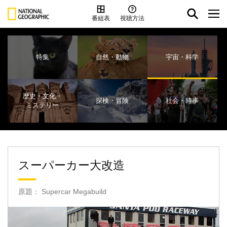
番組表
視聴方法
特集
自然・動物
宇宙・科学
歴史・文化・
探検・冒険
社会・時事
ミステリー
スーパーカー大改造
原題： Supercar Megabuild