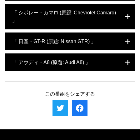
現れるまで身を隠して待つためのテントも必
ニアのラルフとラーネンは誘拐事件が多発す
今回、カーンはジープ・ラングラーを改造
「 シボレー・カマロ (原題: Chevrolet Camaro)
要だ。エンジニアのラルフとラーネンはこれ
るメキシコに飛び、最新の安全対策を視察。
し、アメリカ進出を狙う。その大役をラルフ
らの課題を克服できるのか？
」
2人は、防弾仕様のドアパネルや防犯フィル
とラーネンに任せた。2人はわずか2週間で車
ム、全方位カメラシステムなどを採用し、亜
を改造し、ハリウッドでの発表会に間に合わ
酸化窒素を用いて出力も向上させた。果たし
せなくてはならない。ラーネンが先にロサン
今回アフザル・カーンたちは、アメリカンマ
「 日産・GT-R (原題: Nissan GTR) 」
てカーンは安全対策の専門家のお墨付きを得
ゼルスへ行き作業に取りかかる一方、ラルフ
ッスルカーの象徴、シボレー・カマロをイギ
て、無事に車をお披露目できるのか？
はイギリスに残り、カーンからスタイリング
リス市場向けに改造することに。エンジニア
を学ぶ。果たして2人はカーンを満足させる
のラルフとラーネンはエンジンをパワーアッ
ブガッティ・ヴェイロンは最高時速が400キ
「 アウディ・A8 (原題: Audi A8) 」
仕事を成し遂げることができるのか？
プし、イギリスの道路に合わせて左ハンドル
ロを超える夢のスーパーカーだ。カーンはラ
を右ハンドルに変更。サスペンションやハン
ルフとラーネンにこれより速い車を3週間で
ドリングも改良し、さらにドアをシザードア
作るという無謀な課題を与える。ラルフたち
今回カーンたちが受けた依頼は、アウディ・
に変えた。果たして2人が完成させた特別仕
は日産GT-Rをチューンアップすることで、
A8を改造してスコットランドの雪原を走れ
様のヨーロピアンマッスルカーは発表会に集
課題をクリアしようとするが、ヨーロッパ車
るラグジュアリーカーに変身させること。オ
この番組をシェアする
まった顧客の心をつかむことができるか？
を好むカーンは2人のやり方が気に入らな
リジナルのままで深い新雪に挑めば、タイヤ
い。ECUを書き換え、エンジンやエキゾース
が空転して雪に埋もれてしまう。雪をかき分
トシステムを改良するなど悪戦苦闘する2人
け、トラクションを上げるための装備が欠か
はカーンの納得する結果を出せるのか？
せない。さらに極寒の地でも高級セダンの快
適さを維持する必要がある。カーンのスタイ
リングを尊重しつつ、ラルフとラーネンはこ
れらの課題をクリアできるのか？