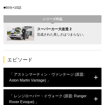
■60分×10話
シリーズ作品
スーパーカー大改造 2
完成された美しさはつまらない。
エピソード
「 アストンマーティン・ヴァンテージ (原題:
Aston Martin Vantage) 」
今回は、アフザル・カーンがアストンマーテ
「 レンジローバー・イヴォーク (原題: Ranger
ィン・V8ヴァンテージをスーパーチャージ
Rover Evoque) 」
ャーが搭載されたグランドツーリングカーに