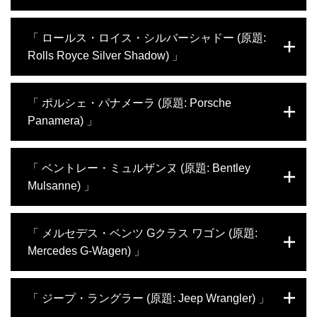
改造するプロジェクトに挑戦。そのプロジェ
クトの裏では、エンジニアのプロであるラル
ダカールラリーから着想を得たアフザル・カ
「 ロールス・ロイス・シルバーシャドー (原題:
フとラーネンがエレガントなスーパーカー
ーンは、レンジローバー・イヴォークを究極
を、ハイスピードかつパワフルなレースカー
Rolls Royce Silver Shadow) 」
のオフロード車に改造するプロジェクトに挑
にアップグレードする任務を任される。ただ
戦。エンジニアのラルフとラーネンがスタイ
し公道仕様でなければならない。果たしてヴ
リッシュなクロスオーバーSUVを、あらゆる
今回、アフザル・カーンは人気ボーカルグル
ァンテージはどんなマシンに生まれ変わるの
「 ポルシェ・パナメーラ (原題: Porsche
地形を走破できるモンスターマシンにアップ
ープ、ボーイゾーンのシェーン・リンチから
か？
グレードするよう任される。最大3万ポンド
Panamera) 」
奇想天外な依頼を受ける。79年式ロールス・
という予算で、すべてを賄わなければならな
ロイス・シルバーシャドーを公道も走れるド
い。果たしてレンジローバー・イヴォークは
リフト仕様に改造してほしいというのだ。エ
今回カーンたちは、ポルシェ・パナメーラ
どんな姿に生まれ変わるのか？
「 ベントレー・ミュルザンヌ (原題: Bentley
レガントなクラシックカーを変身させるた
を、中国市場を意識した環境に優しく高性能
め、まずラルフとラーネンはドリフトが盛ん
Mulsanne) 」
なビジネス仕様車に改造する。エンジニアの
な日本へ向かう。改造に許された期限はたっ
ラルフとラーネンはECUをチューニングし、
たの3週間。果たして2人はプロジェクトを成
エンジンの性能を上げることに成功。ハイブ
今回カーンが受けた依頼は、高級車ベントレ
功させることができるのだろうか？
「 メルセデス・ベンツ Gクラス ワゴン (原題:
リッド車ながら、V8エンジン並みの馬力を
ー・ミュルザンヌを狩猟のためのハンティン
手に入れた。内装にも手を加え、車内にビジ
Mercedes G-Wagen) 」
グカーへ変身させるというもの。荒れた道を
ネス空間を創造。果たして2人は無事プレゼ
走るにはボディを地面でこすらないように最
ンを終え、目の肥えた中国の実業家たちに車
低地上高を高くする必要がある。また遠い土
今回、カーンが手がけるのはメルセデス・ベ
を売り込むことができるだろうか？
「 ジープ・ラングラー (原題: Jeep Wrangler) 」
地までハンティングに出かけるには航続距離
ンツGクラスのワゴン。この車を究極のセキ
も伸ばさなければならない。さらには獲物が
ュリティを誇る一台に仕上げていく。エンジ