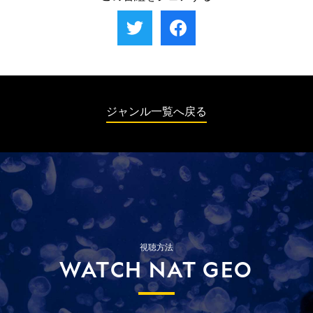
衝突に対する準備体勢を取る中、パイロット
速して進み、地面から離れた瞬間、進路に入
イテッド航空232便のエンジン3基のうちの1
ければならない。
たちは民間航空機の歴史に残る驚異的な着陸
ってきたセスナ機と衝突した。セスナ機は炎
基が爆発した。パイロットはそのエンジンを
を成功させた。調査員たちに課せられた仕事
上し、MD-87型機の方は地面にたたきつけら
停止させるが、まもなくもっと深刻な事態が
は真新しいボーイング737型機のエンジンが
れて手荷物保管庫に激突。その衝撃で機体は
明らかになる。機体は右に大きく傾いてお
飛行中に故障した原因を突き止めることだっ
爆発して大破した。イタリアで史上最悪の航
り、正しい姿勢に戻すことができない。DC-
た。
空機事故となったが、調査の結果、衝撃的な
10の油圧系統がすべて故障していたのだ。残
ミスが幾つも明らかになる。この大惨事を受
る2基のエンジンに切り替えて機体を操縦す
けて、空港の構造の見直しが行われ、事故の
ジャンル一覧へ戻る
るしかなかった。損傷を受けた飛行機を何と
責任者は裁判所より有罪判決を受けた。
か最寄りの空港まで近づけたものの、翼の損
傷のため通常の着陸態勢に入ることはできな
いため、エンジンを最大の出力にしたまま着
陸せざるを得なかった。緊急着陸の衝撃で乗
客296人のうち111人が犠牲となった。調査
員たちは多重安全機能が備わっているはずの
システムが機能しなくなった原因を解明しな
ければならない。
視聴方法
WATCH NAT GEO