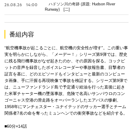
ハドソン川の奇跡 (原題: Hudson River
26.08.26
14:00
Runway) [二]
番組内容
“航空機事故が起こるごとに、航空機の安全性が増す”。この重い事
実を明らかにしながら、「メーデー！」シリーズ第9弾では、歴史
に残る飛行機事故がなぜ起きたのか、その原因を探る。コックピ
ットの音声を録音したボイスレコーダーや事故報告書、目撃者の
証言を基に、どのエピソードもインタビューと最新のコンピュー
タ画像、手に汗握る再現映像で事故を検証する。シリーズ第9弾で
は、ニューファンドランド島で予定通り給油を行った直後に起き
た米軍チャーター機の墜落事故、危険で名高いサンパウロのコン
ゴーニャス空港の滑走路をオーバーランしたエアバスの惨劇、
1958年にマンチェスター・ユナイテッドのサッカー選手とチーム
関係者7名の命を奪ったミュンヘンでの衝突事故などを紹介する。
■60分×14話