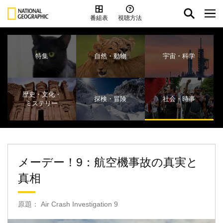
番組表
視聴方法
特集
自然・動物
宇宙・科学
歴史・文化・
探検・冒険
社会・時事
ミステリー
メーデー！9：航空機事故の真実と
真相
原題： Air Crash Investigation 9