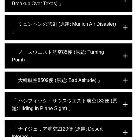
を入れた。驚くことに、乗客・乗員155名は
ートルの滑走路の終点部分にエアバスA320
Breakup Over Texas) 」
域にさしかかり、パイロットたちは迂回を余
動の任務にあたった精鋭のアメリカ人兵士
全員無事だった。調査員たちは、鳥がどのよ
型機を降下させる。しかし、逆推力装置とブ
儀なくされる。乱気流に加え、ほかにも問題
248名が乗っていた。休暇で帰省するため
うに世界で最も高性能な2つのジェットエン
レーキを併用しているにもかかわらず速度が
を抱えていた。エンジンから十分な推力を得
だ。ケンタッキー州フォート・キャンベル行
その日の朝、コンチネンタル・エクスプレス
ジンを故障させたのか、原因を探る。再び同
落ちない。航空機は猛スピードで滑走路を通
「 ミュンヘンの悲劇 (原題: Munich Air Disaster)
られていなかったのだ。この問題を解決する
きの1285便は、軍隊の輸送用として契約さ
2574便のエンブラエル120ブラジリア機は予
じような事故が起きるのを防げるのだろう
り越し、主要道路を横切って、近隣のビルと
ためパイロットは高度を下げるが、下がりき
れたチャーター機だった。カイロから帰国す
」
定通り2度目のフライト中だった。テキサス
か？
給油所に激突した。乗客・乗員は全員死亡。
る前に失速警報がコックピットに鳴り響く。
る途中、DC-8型機は予定通りニューファン
州ラレドからヒューストンまで、1時間の運
地上にいた12名も命を落とした。これは南米
飛行を続けるには速度が遅すぎるためだ。パ
ドランド島のガンダー空港に立ち寄り、給油
航は終わりに近づいていた。最新鋭の航空機
世界で最も有名なサッカーチームのマンチェ
史上、最悪の航空機事故である。これ以上の
イロットたちが問題の原因を突き止める前に
を行った。しかし、目的地までの最後のフラ
「 ノースウエスト航空85便 (原題: Turning
エンブラエル120ブラジリアは近距離用の旅
スター・ユナイテッドは、旧ユーゴスラビア
犠牲を出す前に、調査員たちは大きな重責を
航空機は落下し、人里離れたベネズエラの農
イトに向けて離陸したほんの数秒後、航空機
客機で、あと数回の短いフライトが予定され
Point) 」
で行われたチャンピオンズ・カップの試合を
担いながら、ブラジルで非常に過密な滑走路
場に墜落した。調査チームは、ベネズエラ史
の対気速度が落ちて高度が下がり、滑走路か
ていた。しかしパイロットたちが降下の準備
終え、イギリスへの帰国の途についていた。
で何が起きたのか、真相の究明にあたる。
上最悪の航空機事故の原因解明に乗り出す。
らわずかに南の、木がうっそうと茂った場所
に入った時、航空機は落下。わずか数秒で数
ミュンヘンでの給油後、パイロットたちは、
ノースウエスト航空85便のボーイング747-
世界でも有数の安全な航空機に何が起きたの
に墜落してしまう。過去に例がないほど悲惨
千フィート降下し、農場に激突して大破した
「 大韓航空8509便 (原題: Bad Attitude) 」
最後のフライトに向けて準備を整える。雪が
400型機は、デトロイトから日本の成田空港
か？
な航空機事故となった。調査で明らかになっ
のだ。この事故で、搭乗していた14名全員が
ちらつく中、航空機は滑走路で加速するが、
に向かう途中だった。400名以上を乗せたボ
た事実は激しい議論を呼び、現在まで続いて
死亡。墜落時の衝撃は大きく、残骸が航空機
離陸速度に近づいた時、突然失速し、地上を
ーイング747型機は、ベーリング海の35,000
大韓航空8509便のボーイング747貨物機は、
いる。
のものだと判別できないほどだった。調査員
「 パシフィック・サウスウエスト航空182便 (原
離れることなく近隣の住宅と燃料庫に激突し
フィート上空を飛行していた時、急に機体が
ソウルを出発しウズベキスタンとイギリスを
たちは機内に爆発物があったと推測したが、
た。マンチェスター・ユナイテッドの選手7
題: Hiding In Plane Sight) 」
左に大きく傾き、降下し始める。パイロット
経由してミラノに向かう予定だった。しかし
その可能性は消え、さらなる調査によって善
名を含む23名が死亡。世間の注目を浴びた航
たちは、なんとか機体を水平に戻すことがで
8509便はイギリスのスタンテッド空港の滑
意が恐ろしい結果を引き起こした真相が明ら
空機事故は、世界有数の名門クラブを打ちの
きたが、揺れ続ける機体をコントロールする
走路で時間を浪費。新たな乗員を乗せ、予定
パシフィック・サウスウエスト航空182便の
かになる。
めした。世界中のメディアが原因究明を叫ぶ
「 ナイジェリア航空2120便 (原題: Desert
のは非常に難しい。緊急事態を宣言し、
よりおよそ1時間近く遅れて離陸する。そし
ボーイング727型機は、早朝にカリフォルニ
中、ドイツの調査機関が事故の全容を明らか
1300キロ離れたアンカレジを目指して引き
て2,500フィート上昇したわずか数秒後に機
Inferno) 」
アの沿岸に向かって飛行し、通称“リンドバ