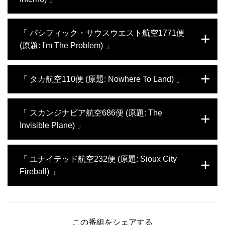
にし始める。生き残ったパイロットが衝突の
返す。およそ2時間後、恐ろしい試練は終わ
体が左に大きく傾き、ロンドン北東部の平原
ーグ空港”と呼ばれるサンディエゴ空港に到
責任を問われるが、彼は疑いを晴らすため10
り、航空機は無事に着陸した。ベテランパイ
に墜落。大規模な爆発で乗員4名は即死、激
着する予定だった。航空機のすぐ前方にセス
1991年7月11日、アフリカ系イスラム教徒の
年以上奮闘し、国と国が対立する。
ロットたちが致命的な墜落からかろうじて
突の衝撃で約9メートルの巨大なクレーター
「 パシフィック・サウスウエスト航空1771便
ナが飛んでいるという警告を受けた727型機
巡礼者一行は、ナイジェリアのソコトへ帰ろ
747型機を救ったのだ。調査員たちは、そも
が出来た。大韓航空にとって、2年半で5度目
のパイロットたちは、セスナを確認。目視で
(原題: I'm The Problem) 」
うとしていた。ナイジェリア航空2120便
そもなぜ航空機はコントロールを失ったの
の大事故となった。事故の全容を探る調査員
間隔を保つよう指示される。しかしわずか数
は、焼けつくような砂漠の暑さの中、サウジ
か、原因の究明に乗り出す。
たちは、原因を解明するため韓国に向かう。
分後、182便はセスナと衝突し、2機とも閑
アラビアのジェッダにある広大な空港から離
ロサンゼルスからサンフランシスコに向かっ
静な住宅地に激突する。地上にいた7名を含
「 タカ航空110便 (原題: Nowhere To Land) 」
陸したが飛び立った直後、パイロットたちは
ていたパシフィック・サウスウェスト航空
む144名が死亡、アメリカ史上最大の航空機
航空機が適切に与圧できていないという警告
1771便はカリフォルニア州郊外の上空を飛
事故となった。調査員たちは、なぜ事故が起
を受けた。航空機の油圧装置が作動しないた
行中だった。弱い乱気流に巻き込まれた以
1988年5月24日、タカ航空110便ボーイング
きたのか、誰の過失かを調べることにする。
「 スカンジナビア航空686便 (原題: The
め、パイロットたちはジェッダにUターンし
外、この定期国内便は順調に目的地を目指し
737-300型機。タカ航空110便は激しい雷雨
ようと奮闘する。そうこうしているうちに、
Invisible Plane) 」
ていた。しかし、それはパイロットたちがキ
の中を飛行中だった。ニューオーリンズ空港
客室には煙が充満し火災が発生。空港からわ
ャビン内で銃声を聞くまでのことだった。発
への着陸に向けて高度を下げ始めたところ、
ずか3.2キロの地点で、2120便は炎に包ま
砲の事実は管制塔に報告されたが、その直後
エンジンが2基とも停止してしまい、機体は
2001年10月8日、スカンジナビア航空686便
れ、地上に急降下して、搭乗していた261名
「 ユナイテッド航空232便 (原題: Sioux City
に機体は急降下をはじめ、人里離れた農地に
落下を始めた。パイロットたちは両エンジン
ボーイングMD-87型機。ミラノのリナーテ空
全員が死亡した。DC-8型機史上最悪の墜落
墜落した。この事故で43人が死亡したが、機
の再始動を試みるが、すでにオーバーヒート
Fireball) 」
港に濃霧が立ちこめる中、スカンジナビア航
事故であるとともに、カナダの航空会社史上
内で犯罪が行われた可能性もあるため、国家
しているため停止させざるを得ない。再び動
空686便はコペンハーゲンへの定期飛行の準
最悪の事故となった。調査員たちは原因解明
輸送安全委員会(NTSB)と連邦捜査局(FBI)の
力源を失った機体は急速に落ち続ける。水路
備に入っていた。視界がほぼゼロだったた
1989年7月19日、ユナイテッド航空232便
に乗り出す。
調査員が協力して捜査に当たり、何が起きた
への不時着を検討するも、結局、細長い草地
め、離陸態勢に入るには地上の管制官の指示
DC-10型機。アイオワ州上空の高度3万7000
のか、誰が犯行の動機と機会を持っていたの
の堤防に着陸することを決断。38人の乗客が
に従わなければならない。機体が滑走路を加
フィート(1万1300メートル)を飛行中のユナ
この番組をシェアする
か、そして、誰が標的だったのかを解明しな