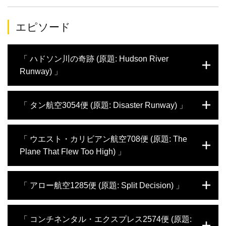
エピソード
「 ハドソン川の奇跡 (原題: Hudson River
Runway) 」
2009年1月15日、ニューヨークのラガーディ
「 タン航空3054便 (原題: Disaster Runway) 」
ア空港を離陸して2分もたたないうちに、US
エアウェイズ1549便が鳥の群れに衝突し
た。両翼のエンジンは突然、推力を失いエア
2007年7月17日、タン航空3054便のエアバ
「 ウエスト・カリビアン航空708便 (原題: The
バスA320型機は空から落下し始める。乗員
スA320型機は、サンパウロの悪名高いコン
Plane That Flew Too High) 」
は懸命にエンジンを再始動させようとするが
ゴーニャス空港に着陸するための最終進入中
失敗。一方にはニューヨーク市街、もう一方
だった。コンゴーニャス空港の滑走路35-L
にはニュージャージー。チェスレイ・サレン
は、世界でも非常に危険な滑走路の1つだ。
2005年8月16日、ウエスト・カリビアン航空
「 アロー航空1285便 (原題: Split Decision) 」
バーガー機長は着陸する場所を必死で探した
高台に造られていて、周りは高層ビルに囲ま
708便のマクドネル・ダグラス社製DC-9-
末、サレンバーガー機長は乗客と乗員に、衝
れている。3054便の乗員は、滑走路が濡れ
82(MD-82)型旅客機は、予定より数時間遅れ
撃に備えるよう警告する。そして管制塔に、
ていて滑りやすいという報告を受けた。エン
てパナマ・シティを出発し、マルティニク島
1985年12月12日、アロー航空1285便のDC-
航空機をハドソン川に不時着水させると連絡
「 コンチネンタル・エクスプレス2574便 (原題:
リケ・ステファニーニ機長は、全長1,945メ
に向かっていた。航空機は気象状態の悪い空
8型機には、中東で6ヶ月にわたり平和維持活