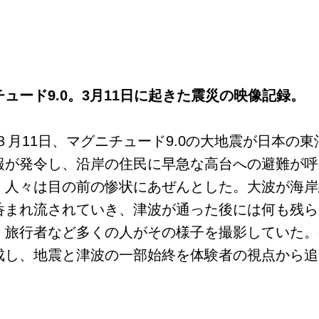
ュード9.0。3月11日に起きた震災の映像記録。
年３月11日、マグニチュード9.0の大地震が日本の
報が発令し、沿岸の住民に早急な高台への避難が呼
、人々は目の前の惨状にあぜんとした。大波が海岸
呑まれ流されていき、津波が通った後には何も残ら
、旅行者など多くの人がその様子を撮影していた。
成し、地震と津波の一部始終を体験者の視点から追