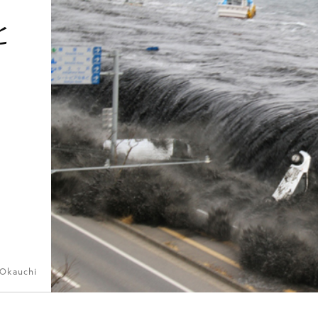
と
 Okauchi