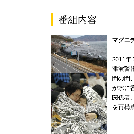
番組内容
マグニチ
2011
津波警
間の間
が水に
関係者
を再構