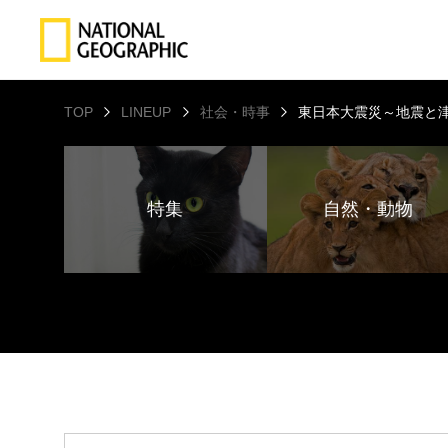
TOP
LINEUP
社会・時事
東日本大震災～地震と
特集
自然・動物