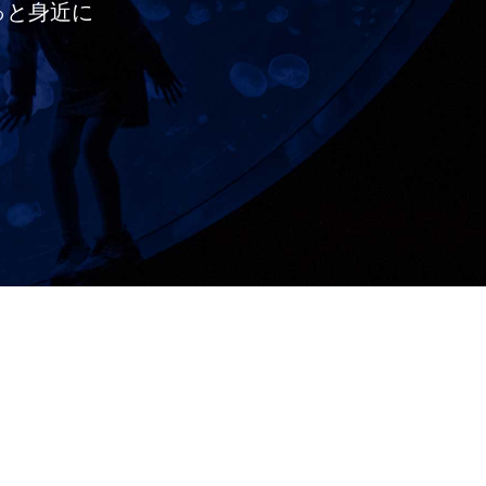
っと
身近に