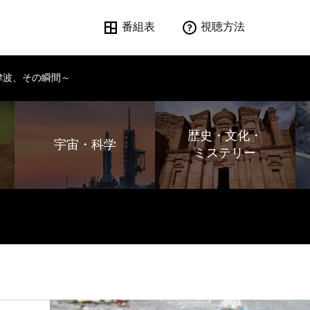
番組表
視聴方法
津波、その瞬間～
歴史・文化・
宇宙・科学
ミステリー