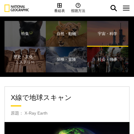
番組表
視聴方法
特集
自然・動物
宇宙・科学
歴史・文化・
探検・冒険
社会・時事
ミステリー
X線で地球スキャン
原題： X-Ray Earth