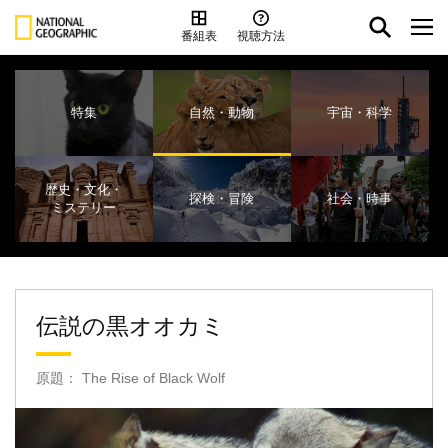
番組表
視聴方法
特集
自然・動物
宇宙・科学
歴史・文化・
探検・冒険
社会・時事
ミステリー
伝説の黒オオカミ
原題： The Rise of Black Wolf