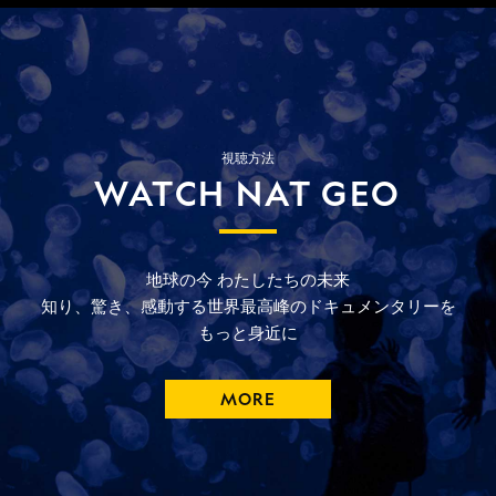
視聴方法
WATCH NAT GEO
地球の今
わたしたちの未来
知り、驚き、
感動する
世界最高峰の
ドキュメンタリーを
もっと
身近に
MORE