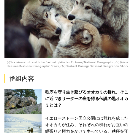
(c)Yva Momatiuk and John Eastcott/Minden Pictures/National Geographic ／(c)Mark
Thiessen/National Geographic Stock／(c)Norbert Rosing/National Geographic Stock
番組内容
秩序を守り生き延びるオオカミの群れ。そこ
に近づきリーダーの座を得る伝説の黒オオカ
ミとは？
イエローストーン国立公園には群れを成した
オオカミが住み、それぞれの群れがお互いの
縄張りと権力をかけて争っている。秩序を守