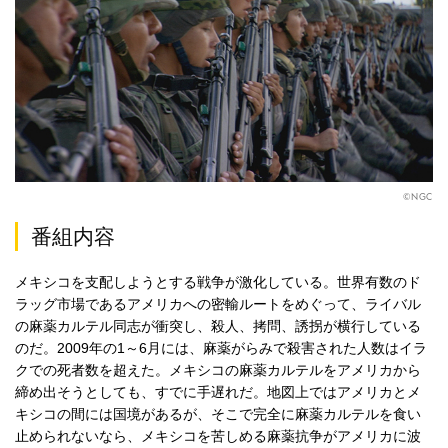
©NGC
番組内容
メキシコを支配しようとする戦争が激化している。世界有数のド
ラッグ市場であるアメリカへの密輸ルートをめぐって、ライバル
の麻薬カルテル同志が衝突し、殺人、拷問、誘拐が横行している
のだ。2009年の1～6月には、麻薬がらみで殺害された人数はイラ
クでの死者数を超えた。メキシコの麻薬カルテルをアメリカから
締め出そうとしても、すでに手遅れだ。地図上ではアメリカとメ
キシコの間には国境があるが、そこで完全に麻薬カルテルを食い
止められないなら、メキシコを苦しめる麻薬抗争がアメリカに波