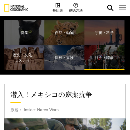
番組表
視聴方法
特集
自然・動物
宇宙・科学
歴史・文化・
探検・冒険
社会・時事
ミステリー
潜入！メキシコの麻薬抗争
原題： Inside: Narco Wars