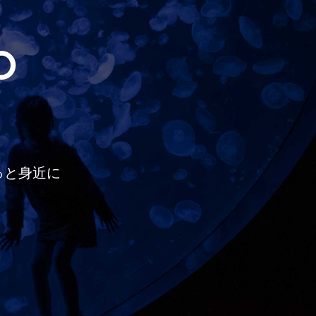
O
っと
身近に