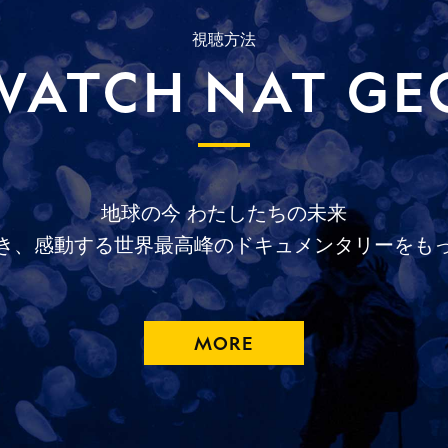
視聴方法
WATCH NAT GE
地球の今
わたしたちの未来
き、
感動する
世界最高峰の
ドキュメンタリーを
も
MORE