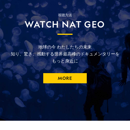
視聴方法
WATCH NAT GEO
地球の今
わたしたちの未来
知り、驚き、
感動する
世界最高峰の
ドキュメンタリーを
もっと
身近に
MORE