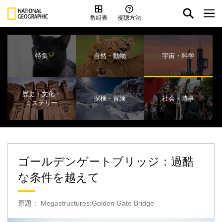
番組表
視聴方法
特集
自然・動物
宇宙・科学
歴史・文化・
探検・冒険
社会・時事
ミステリー
ゴールデンゲートブリッジ：過酷
な条件を越えて
原題： Megastructures:Golden Gate Bridge