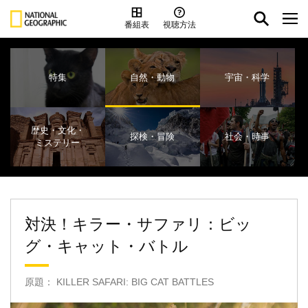
番組表
視聴方法
特集
自然・動物
宇宙・科学
歴史・文化・
探検・冒険
社会・時事
ミステリー
対決！キラー・サファリ：ビッ
グ・キャット・バトル
原題： KILLER SAFARI: BIG CAT BATTLES