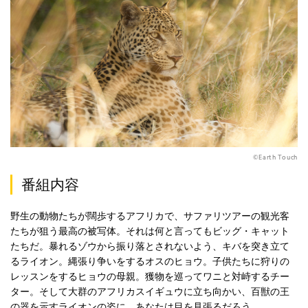
©Earth Touch
番組内容
野生の動物たちが闊歩するアフリカで、サファリツアーの観光客
たちが狙う最高の被写体。それは何と言ってもビッグ・キャット
たちだ。暴れるゾウから振り落とされないよう、キバを突き立て
るライオン。縄張り争いをするオスのヒョウ。子供たちに狩りの
レッスンをするヒョウの母親。獲物を巡ってワニと対峙するチー
ター。そして大群のアフリカスイギュウに立ち向かい、百獣の王
の器を示すライオンの姿に、あなたは目を見張るだろう。