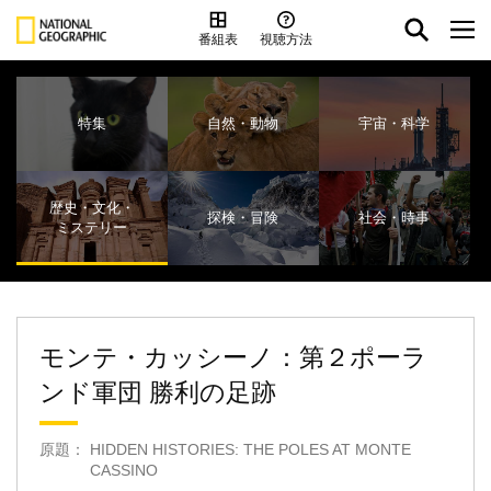
番組表
視聴方法
特集
自然・動物
宇宙・科学
歴史・文化・
探検・冒険
社会・時事
ミステリー
モンテ・カッシーノ：第２ポーラ
ンド軍団 勝利の足跡
原題： HIDDEN HISTORIES: THE POLES AT MONTE
CASSINO