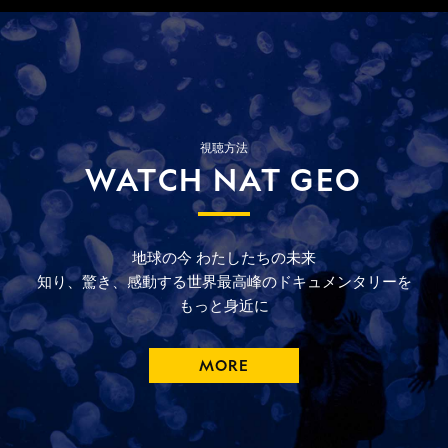
視聴方法
WATCH NAT GEO
地球の今
わたしたちの未来
知り、驚き、
感動する
世界最高峰の
ドキュメンタリーを
もっと
身近に
MORE