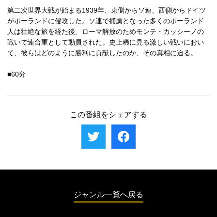
第二次世界大戦が始まる1939年、東側からソ連、西側からドイツ
がポーランドに侵攻した。ソ連で捕虜となった多くのポーランド
人は壮絶な旅を経た後、ローマ解放のためモンテ・カッシーノの
戦いで連合軍として動員された。史上稀に見る激しい戦いにおい
て、彼らはどのように勝利に貢献したのか、その真相に迫る。
■60分
この番組をシェアする
ジャンル一覧へ戻る