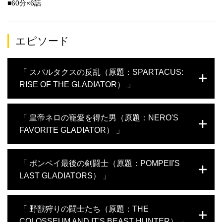
■60分×6話
エピソード
「 スパルタクスの反乱（原題：SPARTACUS:
RISE OF THE GLADIATOR） 」
紀元前１世紀、ローマ軍の捕虜となり剣闘士として戦わされたス
「 皇帝ネロの寵愛を得た男（原題：NERO'S
パルタクス。強要される危険な戦いと養成所での過酷な生活に抵
FAVORITE GLADIATOR） 」
抗し、仲間の剣闘士と脱走を図る。その後ローマに不満を抱く奴
隷たちも参加して大規模になった反乱軍は、ローマ軍を次々と打
ち破り国家に衝撃を与えた。最後には敗北するが、この反乱は共
ローマ市民を熱中させた剣闘士競技。皇帝ネロに寵愛されたスピ
「 ポンペイ最後の剣闘士（原題：POMPEII'S
和政ローマに変革をもたらし、スパルタクスは抵抗運動のシンボ
クルスは、残酷な闘技場で名声を得て一躍スターとなる。スピク
ル、自由の象徴として現代に語り継がれることとなった。
LAST GLADIATORS） 」
ルスは皇帝から富と特権を与えられ、栄光のために戦い続ける。
一方ネロは、豪華な競技会を通してその権力を誇示した。64年の
ローマの大火後、競技の規模はさらに拡大。やがて政権が崩壊す
西暦60年頃、ポンペイの自由民マルクス・アティリウスは借金返
「 野獣狩りの闘士たち（原題：THE
ると、ネロはスピクルスに自害を命じるが、彼は姿を消す。最期
済のため剣闘士になる。当時のポンペイはローマによる支配を象
は謎に包まれ、伝説だけが語り継がれていく。
COLOSSEUM AND IT'S BEAST HUNTER） 」
徴する闘技場が建設されて間もなかった。マルクスは新人ながら