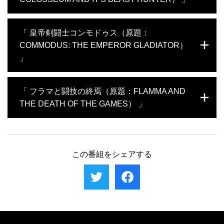
ベテラン剣闘士に連勝し、名声と経済的自由をものにする。だが
20年も経たぬうちにベスビオ火山が噴火し町は埋没してしまう。
西暦80年、皇帝ティトゥスはコロッセオの開場を100日に及ぶ競技
「 皇帝剣闘士コンモドゥス（原題：
マルクスの消息は不明だが、現代に入って彼の活躍の様子がポン
で祝った。剣闘士競技や野獣狩りが行われ、その中心にいたのが
ペイの遺跡で見つかり足跡が知られるようになった。
COMMODUS: THE EMPEROR GLADIATOR）
アフリカ出身の闘獣士カルポフォルスだった。しかし歓声の裏
で、帝国の生態系は破壊され、人間と動物は血の見世物のために
」
犠牲となった。ドミティアヌスの時代になると闘技会はさらに過
激化。ローマの象徴であるコロッセオは、今も栄光の陰にある暴
西暦192年、コンモドゥスは皇帝ながら剣闘士として闘技会に出
力と搾取を物語っている。
「 フラマと闘技の終焉（原題：FLAMMA AND
場。人々に衝撃を与えた。２週間にわたり野獣の惨殺や無力化し
THE DEATH OF THE GAMES） 」
た相手との戦い、ヘラクレスの姿で神話の場面を再現するなど常
道を逸した行いを披露。国政は側近任せで趣味に国庫を使い込
み、おかげで帝国の財政はひっ迫、汚職がはびこり元老院は激怒
この時代のローマ帝国では、皇帝や剣闘士の多くがローマ帝国外
する。最後には専任の剣闘士になると発表し動揺した側近に暗殺
の出身となっていた。北アフリカで生まれた皇帝セプティミウ
されてしまう。そして愚帝の名を残すことになった。
ス・セウェルスやシリア出身の妻、そして捕らえられシチリアに
この番組をシェアする
送られた伝説の剣闘士フラマもその一人である。彼は剣闘士養成
所で仲間と深い絆を築き、34戦を戦い21勝を挙げた。30歳にして
その生涯を終えた彼の墓碑には、過酷な闘技の現実と仲間との強
い結束を今に伝える文言が刻まれている。