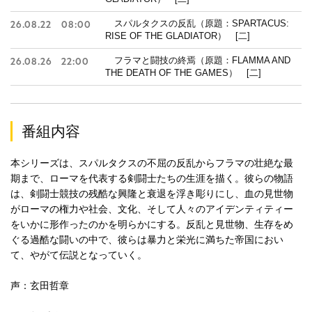
スパルタクスの反乱（原題：SPARTACUS:
26.08.22
08:00
RISE OF THE GLADIATOR） [二]
フラマと闘技の終焉（原題：FLAMMA AND
26.08.26
22:00
THE DEATH OF THE GAMES） [二]
番組内容
本シリーズは、スパルタクスの不屈の反乱からフラマの壮絶な最
期まで、ローマを代表する剣闘士たちの生涯を描く。彼らの物語
は、剣闘士競技の残酷な興隆と衰退を浮き彫りにし、血の見世物
がローマの権力や社会、文化、そして人々のアイデンティティー
をいかに形作ったのかを明らかにする。反乱と見世物、生存をめ
ぐる過酷な闘いの中で、彼らは暴力と栄光に満ちた帝国におい
て、やがて伝説となっていく。
声：玄田哲章