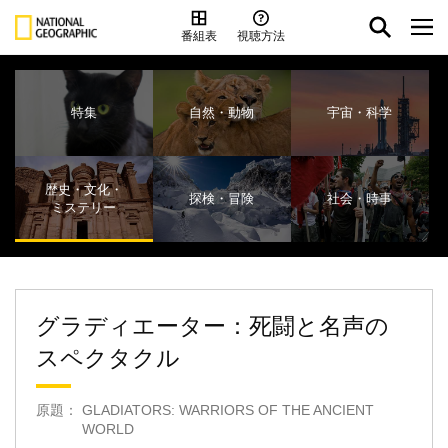
番組表
視聴方法
特集
自然・動物
宇宙・科学
歴史・文化・
探検・冒険
社会・時事
ミステリー
グラディエーター：死闘と名声の
スペクタクル
原題： GLADIATORS: WARRIORS OF THE ANCIENT
WORLD