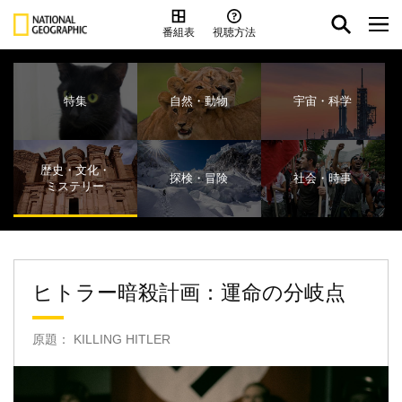
番組表
視聴方法
特集
自然・動物
宇宙・科学
歴史・文化・
探検・冒険
社会・時事
ミステリー
ヒトラー暗殺計画：運命の分岐点
原題： KILLING HITLER