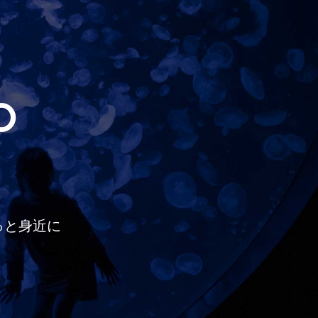
O
っと
身近に