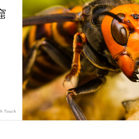
窟
th Touch