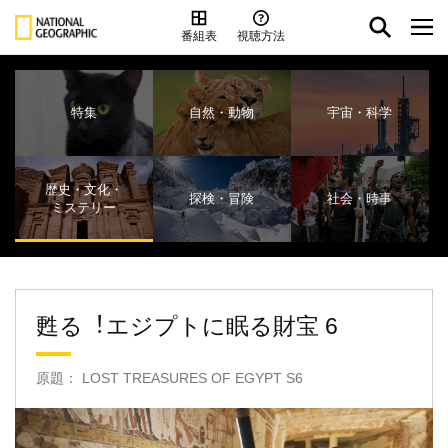
番組表
視聴方法
特集
自然・動物
宇宙・科学
歴史・文化・
探検・冒険
社会・時事
ミステリー
甦る︕エジプトに眠る財宝 6
原題： LOST TREASURES OF EGYPT S6