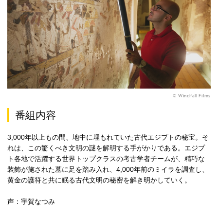
© Windfall Films
番組内容
3,000年以上もの間、地中に埋もれていた古代エジプトの秘宝。そ
れは、この驚くべき⽂明の謎を解明する⼿がかりである。エジプ
ト各地で活躍する世界トップクラスの考古学者チームが、精巧な
装飾が施された墓に⾜を踏み⼊れ、4,000年前のミイラを調査し、
⻩⾦の護符と共に眠る古代⽂明の秘密を解き明かしていく。
声：宇賀なつみ