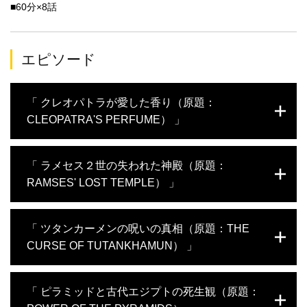
■60分×8話
エピソード
「 クレオパトラが愛した香り（原題：
CLEOPATRA'S PERFUME） 」
古代エジプトで最も有名な女王、クレオパトラが好んだ香りとは
「 ラメセス２世の失われた神殿（原題：
どんな香りだったのだろうか。古代都市フィラデルフィアの地下
RAMSES' LOST TEMPLE） 」
墓地では、来世への願いが込められた貴重な遺物を発見。トゥム
イスでは、発掘された遺構が香料の製造工場なのかどうかを確か
めるため、容器の残留物を分析する。さらに、クレオパトラにゆ
古代エジプトで最も偉大なファラオ、ラメセス２世の時代を解き
「 ツタンカーメンの呪いの真相（原題：THE
かりのある神殿のレリーフから、当時 香りが果たしていた役割
明かす発掘調査と、彼が建てた巨大建造物の謎に迫る。エジプト
や、クレオパトラと香りの関係に迫る。
CURSE OF TUTANKHAMUN） 」
中部で初めてラメセス２世の石像が出土した。石像の周囲には神
殿が眠っているはずだと試掘が始まる。サッカラでは、階段ピラ
ミッドのふもとで、ラメセス朝時代の貴族の霊廟を探して発掘調
ツタンカーメンの王墓が発掘された当時に世界中を賑わした「ツ
「 ピラミッドと古代エジプトの死生観（原題：
査が進められる。さらに、ラメセス２世の巨大建造物を訪れ、
タンカーメンの呪い」の真相に迫る。古代エジプト人にとって身
数々のレリーフから彼の思惑とその背景を読み解く。