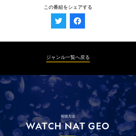
ら、墓の建造作業員と盗掘者の攻防をひも解く。
げたのか？ 古代都市ヘベヌでは、先王朝時代の墓から当時の死生
この番組をシェアする
観を解く手がかりが発見される。現在の首都カイロでは、古王国
時代のミイラのCTスキャンによって驚くべき真実が判明。さら
に、古代エジプトの起源となる初代ファラオ誕生の歴史と、ピラ
ミッドに至るまでの王墓の変化をたどる。
ジャンル一覧へ戻る
視聴方法
WATCH NAT GEO