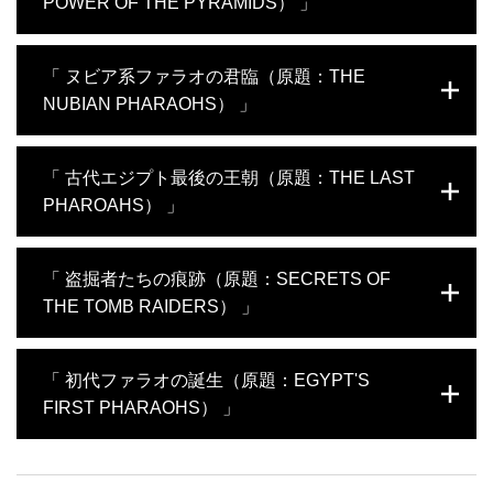
POWER OF THE PYRAMIDS） 」
近だったとされる魔術や呪文は、どのような目的で使用されてい
たのか。「王家の谷」の王墓や、新たに発掘された墓の装飾など
から、そのヒントを探る。デイル･エル＝バハリでは、一度発見さ
古代エジプトを象徴する巨大建造物、ピラミッド。エジプト最古
「 ヌビア系ファラオの君臨（原題：THE
れたものの、現在は所在不明となっているメリトアメン王妃の墓
のピラミッドと言われる階段ピラミッドの誕生から、わずか100年
の再発掘調査が行われる。
NUBIAN PHARAOHS） 」
ほどの間にギザの三大ピラミッドへと発展した。ピラミッドの建
造技術が驚くべき速さで進歩したのはなぜか、その背景に迫る。
アブシールでは、ネフェルイルカーラー王の玄室を探す発掘調査
古代エジプトが古くから金など豊富な資源を輸入してきた、南方
「 古代エジプト最後の王朝（原題：THE LAST
が進行。別の専門家は、階段ピラミッド近くにある謎の墓の奥深
のヌビア人の王国。混乱期に入るとエジプトに侵攻し、エジプト
くへ足を踏み入れる。
PHAROAHS） 」
史上初のヌビア系ファラオが誕生する。なぜ彼らは100年にわたり
エジプトに君臨し続けることができたのか。古代の国境地帯や神
殿に残された証拠から、エジプトとヌビアの関係や、彼らが残し
アレクサンドロス大王によるエジプト征服から始まったプトレマ
「 盗掘者たちの痕跡（原題：SECRETS OF
た功績を探る。また東部砂漠のエメラルド鉱山では、ローマ時代
イオス朝時代の歴史をひも解く。ギリシャ系マケドニアにルーツ
の驚くべき遺物が次々と発見される。
THE TOMB RAIDERS） 」
を持つプトレマイオス家は、異国であるエジプトをなぜ300年近く
も支配し続けることができたのか？ 一族が残した神殿のレリーフ
や遺跡から、エジプト人の支持を得るための彼らの戦略を探って
エジプトの王族や貴族の墓では、古代から財宝狙いの盗掘が繰り
「 初代ファラオの誕生（原題：EGYPT'S
いく。さらに、最終的に王朝の衰退をもたらした、王位をめぐる
返されてきた。考古学者たちは日々、古代の略奪事件現場を検証
壮絶な権力争いにも迫る。
FIRST PHARAOHS） 」
する捜査官のように、盗掘者たちの緻密で大胆不敵な犯行を調査
している。アブシールにあるピラミッドでは、史上初となるサフ
ラー王の玄室の発掘調査に密着。果たして王の遺体は残されてい
古代エジプト初期のファラオたちに迫る発掘調査に密着。彼らは
るのか？ また、ピラミッドに残された盗掘者の足跡を追いなが
点在する集落をどのようにしてまとめあげ、強大な王国を創り上