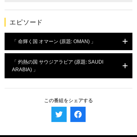
エピソード
「 命輝く国 オマーン (原題: OMAN) 」
海と砂漠の国、オマーン。厳しい環境が広がるが、実はさまざま
「 灼熱の国 サウジアラビア (原題: SAUDI
な野生動物が暮らしている。地元の科学者たちと共に、陸と海に
ARABIA) 」
息づく希少で多様な生き物たちを探す。
国土の大部分が砂漠で覆われている国、サウジアラビア。この地
には希少なアラビアオリックスやアラビアガゼルが暮らす。また
紅海ではサンゴ礁の魚たちを見ることができる。
この番組をシェアする