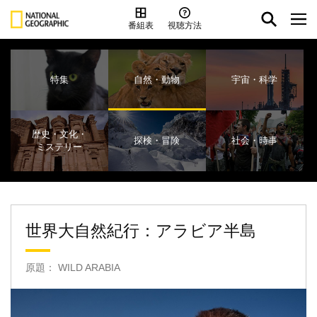
番組表
視聴方法
特集
自然・動物
宇宙・科学
歴史・文化・
探検・冒険
社会・時事
ミステリー
世界大自然紀行：アラビア半島
原題： WILD ARABIA