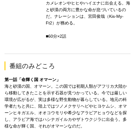
カメレオンやヒヒやハイエナに出会える。海
と砂漠の両方に豊かな命が息づいているの
だ。ナレーションは、宮田俊哉（Kis-My-
Ft2）が務める。
■60分×2話
番組のみどころ
第一話「命輝く国 オマーン」
海と砂漠の国、オマーン。この国では初期人類がアフリカ大陸か
ら移動してきたことを示す石器が見つかっている。今では厳しい
環境が広がるが、実は多様な野生動物が暮らしている。地元の科
学者たちと共に、陸上ではツノメクサリヘビやヒヨケムシ、オマ
ーンヒキガエル、オオコウモリや希少なアラビアヒョウなどを探
し、アラビア海ではハシナガイルカやザトウクジラに出会う。多
様な命が輝く国、それがオマーンなのだ。