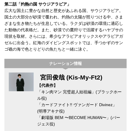
第二話「灼熱の国 サウジアラビア」
広大な国土に豊かな自然と歴史があふれる国、サウジアラビア。
国土の大部分が砂漠で覆われ、灼熱の太陽が照りつける中、さま
ざまな生き物たちが生息している。ラクダは砂漠の環境に適応し
た動物の代表格だ。また、砂漠での鷹狩りで活躍するハヤブサの
現状を取材。さらには、希少なアラビアオリックスやアラビアガ
ゼルに出会う。紅海のダイビングスポットでは、手つかずのサン
ゴ礁の海で色とりどりの魚たちと一緒に泳ぐ。
ナレーション情報
宮田俊哉 (Kis-My-Ft2)
【代表作】
「キン肉マン 完璧超人始祖編」(ブラックホー
ル役)
「カードファイト!! ヴァンガード Divinez」
(明導アキナ役)
「劇場版 BEM 〜BECOME HUMAN〜」(バー
ジェス役)