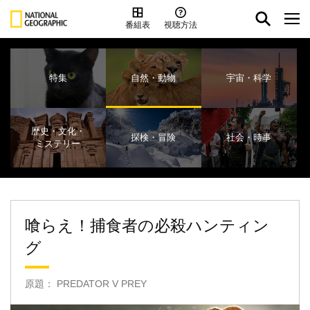
番組表
視聴方法
特集
自然・動物
宇宙・科学
歴史・文化・
探検・冒険
社会・時事
ミステリー
喰らえ！捕食者の必殺ハンティン
グ
原題： PREDATOR V PREY