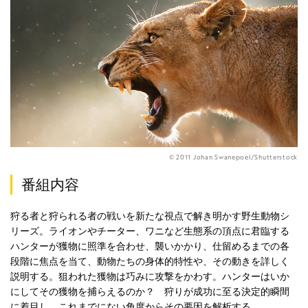
© 2011 Johan Swanepoel/Shutterstock
番組内容
狩る者と狩られる者の戦いを新たな視点で解き明かす野生動物シ
リーズ。ライオンやチーター、ワニなど生態系の頂点に君臨する
ハンターが獲物に照準を合わせ、襲いかかり、仕留めるまでの各
段階に焦点を当て、動物たちの身体的特性や、その動きを詳しく
説明する。狙われた獲物は巧みに攻撃をかわす。ハンターはいか
にしてその獲物を捕らえるのか？ 狩りが成功に至る決定的瞬間
に着目し、これまでにない角度からその要因を解析する。