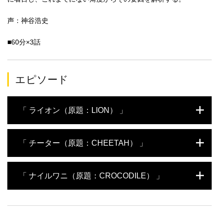
声：神谷浩史
■60分×3話
エピソード
「 ライオン（原題：LION） 」
ライオンが自分よりも体の大きいスイギュウやシマウマを捕食す
「 チーター（原題：CHEETAH） 」
ることができるのはなぜか？獲物に狙いを定めた瞬間から狩りの
各段階を細かく分析し、成功の要因を解き明かす。群れから離
れ、単独で子育てするメスライオンは思うように狩りができず、
陸上で世界最速を誇るチーター。卓越した加速力で獲物を追い詰
「 ナイルワニ（原題：CROCODILE） 」
狡猾な方法で獲物を手に入れる。一方、獲物が減った乾期、精鋭
め、一瞬で命を奪う。並外れた身体能力を持つものの、それだけ
揃いの群れは陸上で最大の動物、アフリカゾウを仕留めるために
では一流のハンターにはなれない。母親による18カ月にわたる特
綿密な計画を立て、完璧なチームワークで攻撃を繰り出す。
訓で狩りの腕を磨くのだ。メスは大抵、単独で狩りをする。狙う
地球上の生き物の中で最も噛む力が強いナイルワニ。水中に身を
のはアンテロープなど。トップスピードを維持できるのはわずか
潜め、川岸にやってきた獲物を狙う奇襲攻撃の達人だ。ナイルワ