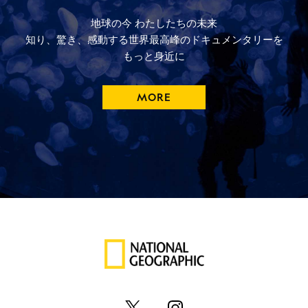
地球の今
わたしたちの未来
知り、驚き、
感動する
世界最高峰の
ドキュメンタリーを
もっと
身近に
MORE