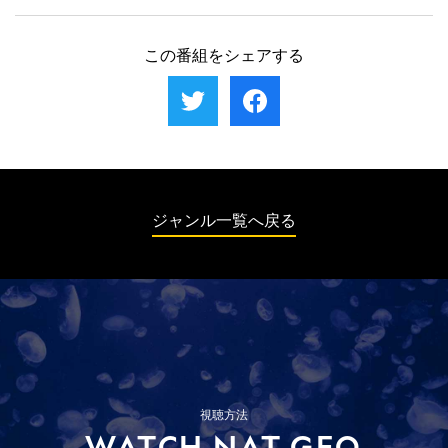
世界中の海を支配するサメ。今回は、暗く深い深海、極寒の北極
に住むサメの驚きの生態が明らかになる。目印の無い青い世界
圏、干満の激しい潮間帯など、とりわけ過酷とされる場所で生き
で、サメはどのようにして生き抜いているのだろうか。
抜くサメに注目。なぜ、サメは厳しい状況をものともせず生き続
この番組をシェアする
けられるのか。それは、長年の時をかけ進化した肉体と、環境に
適応するため編み出された数々の戦略にあった。凍える海を生き
抜くため体内に不凍物質を持つ種や、陸地を歩いて食料を求める
種など、サメの驚くべき能力が次々と明らかになる。
ジャンル一覧へ戻る
視聴方法
WATCH NAT GEO