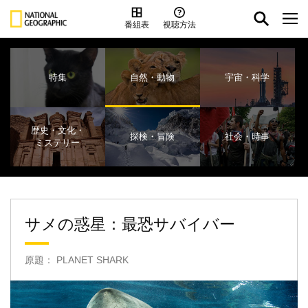
番組表
視聴方法
特集
自然・動物
宇宙・科学
歴史・文化・
探検・冒険
社会・時事
ミステリー
サメの惑星：最恐サバイバー
原題： PLANET SHARK