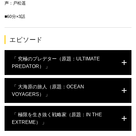
声：戸松遥
■60分×3話
エピソード
「 究極のプレデター（原題：ULTIMATE
PREDATOR） 」
恐竜より古く、樹木より長い歴史を持つサメ。水面に飛び出して
「 大海原の旅人（原題：OCEAN
狩りを行ったり、擬態して獲物を待ち伏せたりと、その捕食能力
VOYAGERS） 」
は多岐にわたっている。サメはいかにして高い能力を手に入れ、
頂点捕食者に上り詰めたのか。その答えは、独自に進化を遂げた
体にあった。世界中の専門家による研究や、最新鋭のシャークカ
食料と繁殖相手を求め、広大な海を回遊する外洋性のサメ。その
「 極限を生き抜く戦略家（原題：IN THE
ム技術での調査により、鼻先から尾にいたるまで、究極の捕食者
能力は非常に高く、大陸間を移動してエサ場を開拓し、定期的に
になるべく進化をしてきたサメの秘密が明らかになる。
EXTREME） 」
同じ島を訪れ、獲物が現れる時と場所を記憶できるほど。なぜ、
外洋性のサメは途方もない距離を正確に移動できるのか。サメに
取り付けたカメラ映像や、特殊な装置を使った実験により、外洋