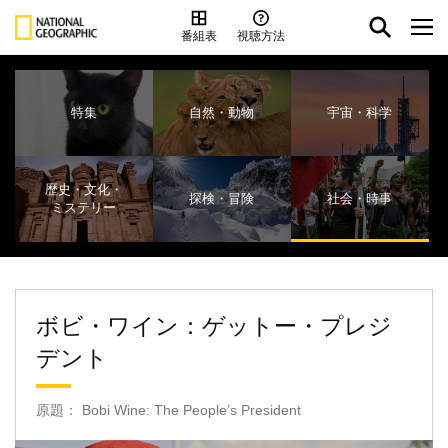
番組表
視聴方法
特集
自然・動物
宇宙・科学
歴史・文化・
探検・冒険
社会・時事
ミステリー
ボビ・ワイン：ゲットー・プレジ
デント
原題： Bobi Wine: The People’s President