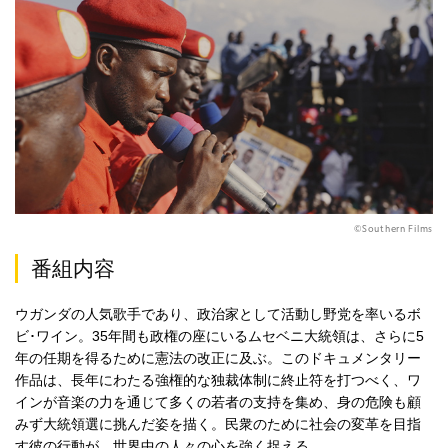
©Southern Films
番組内容
ウガンダの人気歌手であり、政治家として活動し野党を率いるボ
ビ･ワイン。35年間も政権の座にいるムセベニ大統領は、さらに5
年の任期を得るために憲法の改正に及ぶ。このドキュメンタリー
作品は、長年にわたる強権的な独裁体制に終止符を打つべく、ワ
インが音楽の力を通じて多くの若者の支持を集め、身の危険も顧
みず大統領選に挑んだ姿を描く。民衆のために社会の変革を目指
す彼の行動が、世界中の人々の心を強く捉える。