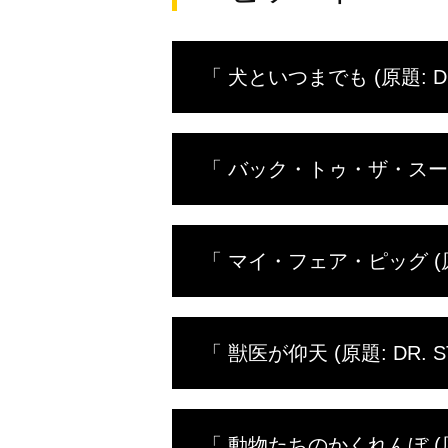
「 犬といつまでも (原題: DOG
今週の診療所は朝から晩まで犬で
「 バック・トゥ・ザ・スーチャー 
はならない存在だ。引き取り手の
い。
今回は、キーキーと叫ぶ豚に金切
「 マイ・フェア・ピッグ (原題:
終わり、ドクター・ポールはカー
せな思い出に浸るのだった。
イザベラ・カウンティのカウンテ
「 獣医が仰天 (原題: DR. S
万全にするため大忙しだ。ドクタ
では、ドクター・エミリーがヘル
動物病院には、些細な異常から見
「 動物たちのかくれんぼ (原題: