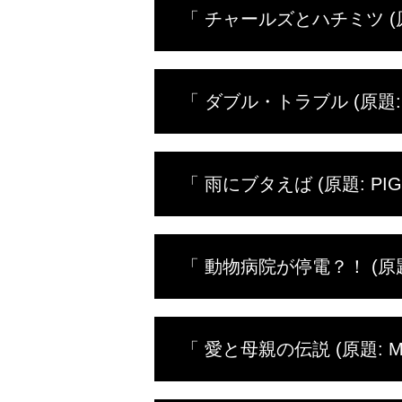
「 チャールズとハチミツ (原題:
知り、父親に“色”をプレゼントし
大声で鳴く雄牛、出産する雌牛、
「 ダブル・トラブル (原題:DO
れない出来事が起こる。一方、チ
一家の養蜂プロジェクトが始まる
妊娠中も懸命に働くドクター・エ
「 雨にブタえば (原題: PIGGI
だ。
たとえ雨降りの憂うつな月曜日で
「 動物病院が停電？！ (原題:
な雄牛、咳をしている豚、よろめ
ガン州ホランドへ旅行する。
予定外の妊娠、長時間の陣痛、不
「 愛と母親の伝説 (原題: MO
照明やコンピューターが使えない
も困難に負けることなく仕事を続