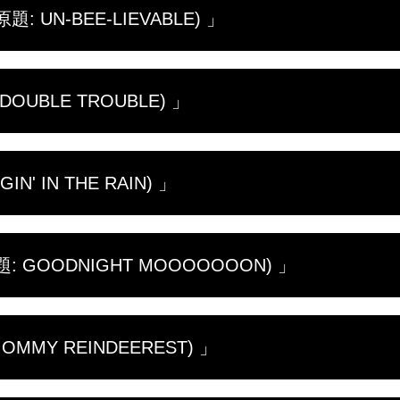
 UN-BEE-LIEVABLE) 」
ようと決意する。
ヤマアラシとの対決で動けなくなった子犬など、動物病
UBLE TROUBLE) 」
ャールズは自身の最新プロジェクトである養蜂の準備に
。
ミリーだが、出産休暇を取るのはたくさんの動物の子ど
N' IN THE RAIN) 」
も、動物が困っているとあらばいつでもどこでも動物病
 GOODNIGHT MOOOOOOON) 」
くトナカイなどの珍しい患者が登場。仕事を終えたドク
可解な症状、停電などのせいで、ドクター・ポールの動
MMY REINDEEREST) 」
状況でも、クリニックの猫や犬には助けが必要だ。ドク
ける。