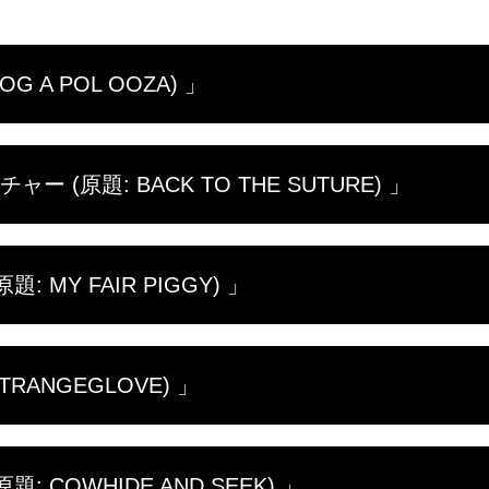
 A POL OOZA) 」
いっぱい！犬はペットとしても来院する患者としても、
(原題: BACK TO THE SUTURE) 」
ない野良犬からひどいにおいの農場犬まで、ドクター・
り声を上げるアヒル、不機嫌なアルパカと、気難しい動
 MY FAIR PIGGY) 」
・ショーで注目を集めるべく、出品予定の1981年式デ
ィ・フェアを目前に控え、動物病院はコンテストに出場
TRANGEGLOVE) 」
ー・ポールとチャールズがその日最初に診察した豚は賞
ニアのために賞レースから脱落しそうな牛を診察してい
たことのない症例まで次々と難問がやってくる。ドクタ
 COWHIDE AND SEEK) 」