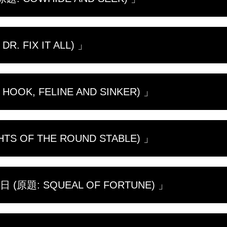
領域に取り組む。ドクター・ブレンダはヘルニアの豚の
の“フリップアンドスティッチ”によるLDA治療を初
る。
忙し。自らも妊娠中のドクター・エミリーは牛の出産に
 FIX IT ALL) 」
しさを知るが、ドクター・ポールのアドバイスによって
飼っているグレート・デーンがドアの開け方を覚えて逃
ル・ウェルに隠れている子猫を見つける。
近づいているが、病院の仕事は終わる気配がない。獣医
OK, FELINE AND SINKER) 」
をされた動物を診察する。ドクター・ブレンダは子牛に
十分に活躍できることを証明する。
て動物を連れてくる。農業機械に近づきすぎた子犬に、
S OF THE ROUND STABLE) 」
医全員で手当てする。一方チャールズは、ドロゴという
チャールズは獣医として日々成長していく。
は、病気の動物にとって正義のヒーローだ。捻挫した双
題: SQUEAL OF FORTUNE) 」
ティバルの試合に出場する馬に至るまで、動物病院は大
だが、診察に大忙しでお祝いどころではない。頼もしい