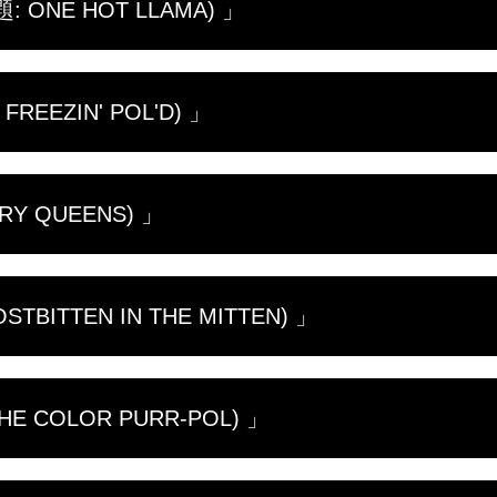
ONE HOT LLAMA) 」
検査を行う。一方ドクター・ブレンダは子犬の脚の骨折
ミリーと協力して、大切な友達である犬の世話をする。
誕生日ディナーをプレゼントする。
にも冬の気配が訪れる。ドクター・ポールとスタッフた
EEZIN' POL'D) 」
ッド・ヒーラーなどの診察に懸命に取り組む。さらにミ
ブルに見舞われる。
てくる。ハリネズミのナゲットや、まぶたがひどく裂け
Y QUEENS) 」
物がいる限り、ドクター・ポールとそのチームが豪雪に
。ミシガンの厳しい真冬でも、チームがペースを落とす
BITTEN IN THE MITTEN) 」
リリーが登場。さらに治療しようとするドクター・ポー
が、ドクター・ポールの動物病院のスタッフは、治療を
 COLOR PURR-POL) 」
ター・ポールは晩冬の大寒波の中、ポール家のリフォー
を正しく認識することができない。息子のチャールズは