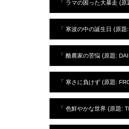
「 ラマの困った大暴走 (原題: 
ター・ポールは86頭の牛の妊娠
子犬の若い飼い主はドクター・エ
ドクター・ポールにサプライズの
木々が色づき、ミシガン州中央部
「 寒波の中の誕生日 (原題: FR
ハイランド牛、車にぶつかったレ
回る中、車の故障など新たなトラ
吹雪の日でも患者は病院へとやっ
「 酪農家の苦悩 (原題: DAIR
イニーなどが登場。困っている動
悪天候でも動物病院は休みなしだ
「 寒さに負けず (原題: FROST
オーストラリアン・シェパードの
る牛にも立ち向かう。
中央ミシガンは厳しい冬の最中だ
「 色鮮やかな世界 (原題: THE
な状況であろうと諦めない。ドク
すご腕のドクター・ポールは、色