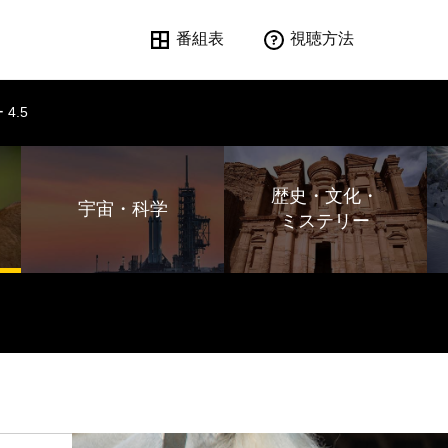
番組表
視聴方法
4.5
歴史・文化・
宇宙・科学
ミステリー