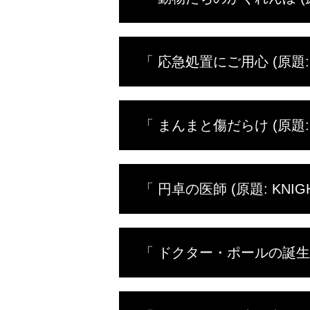
ずにがんを除去するという未知の
ーであるドクター・エミリーも、牛
療し、奇形の子牛の出産を手がけ
獣医たちは病院の中でも外でも大
「 応急処置にご用心 (原題: DR.
した女の子は生と死に直面する難
になる。そんな中、チャールズが
来ていたカップルが、車のホイー
ミシガン州中央部の夏も終わりに
「 まんまと傷だらけ (原題: HO
り、木の枝と粘着テープで添え木
ー・ポールは72歳でもまだまだ
この夏、近隣の住民が病院を頼っ
「 円卓の医師 (原題: KNIGHT
首をひねったと思われるヤギは獣
ドクター・ポールの助けにより、
ドクター・ポールとスタッフたち
「 ドクター・ポールの誕生日 (原
した子豚、ルネッサンス・フェス
誕生日を迎えたドクター・ポール