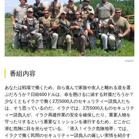
©NGT
番組内容
あなたは戦場で働くため、自ら進んで家族や友人と離れる道を選
ぶだろうか？日給600ドルは、命を懸けるに値する対価だろうか？
少なくともイラクで働く2万5000人のセキュリティー請負人たち
は、そう思っているのだ。イラクでは、2万5000人ものセキュリテ
ィー請負人が、イラク再建作業の安全を確保したり、重要人物を
守ったりするという重要なミッションを遂行するため、どこかに
潜む危険に目を光らせている。「潜入！イラク危険地帯」では、
イラクで働く民間のセキュリティー請負人の厳しい実情を紹介す