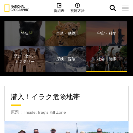
番組表
視聴方法
特集
自然・動物
宇宙・科学
歴史・文化・
探検・冒険
社会・時事
ミステリー
潜入！イラク危険地帯
原題： Inside: Iraq's Kill Zone