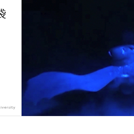
袋
iversity