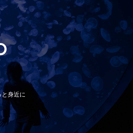
O
っと
身近に