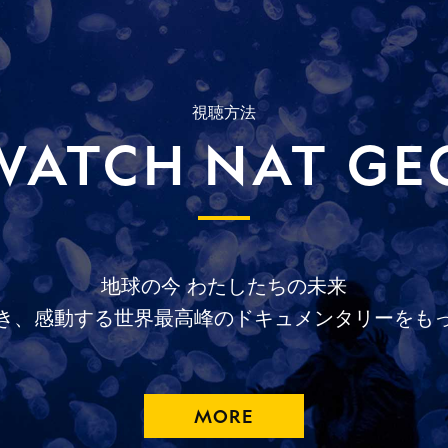
視聴方法
WATCH NAT GE
地球の今
わたしたちの未来
き、
感動する
世界最高峰の
ドキュメンタリーを
も
MORE