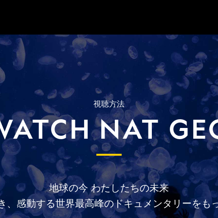
視聴方法
WATCH NAT GE
地球の今
わたしたちの未来
き、
感動する
世界最高峰の
ドキュメンタリーを
も