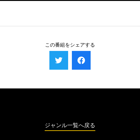
ヨーロッパでも希少な生き物たちの宝庫だ。しかし、
ジロワシは朝食を巡って戦い、キツネやオオカミなど
に三方を囲まれ、島々と緑豊かな本土を誇るギリシャ
幼虫は驚きのなりすまし戦術に出る。
土には「ヨーロッパのセレンゲティ」と言われる自然
である。海の洞窟から初めて外海へ泳ぎ出すモンクア
ミガメ、島の岩場から渡り鳥を狙う毒ヘビやパートナ
この番組をシェアする
鳥ハイイロペリカンなどの姿を紹介する。
ジャンル一覧へ戻る