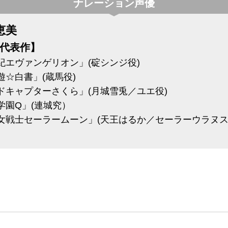
ナレーション声優
恵美
代表作】
紀エヴァンゲリオン」(碇シンジ役)
遊☆白書」(蔵馬役)
ドキャプターさくら」(月城雪兎／ユエ役)
学園Q」(連城究）
女戦士セーラームーン」(天王はるか／セーラーウラヌス