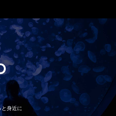
O
っと
身近に