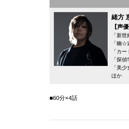
緒方 
【声優
「新世
「幽☆
「カー
「探偵
「美少
ほか
■60分×4話