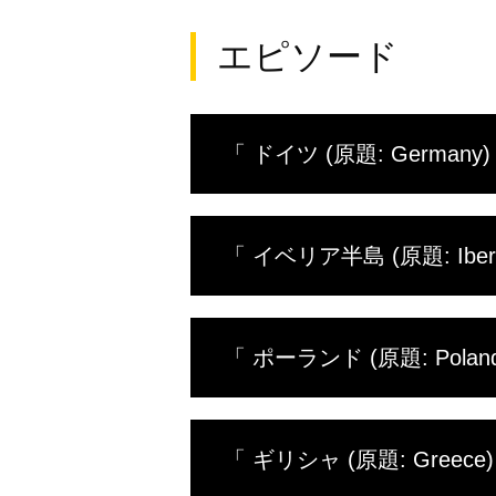
エピソード
「 ドイツ (原題: Germany)
ドイツは
「 イベリア半島 (原題: Iberi
っている
の地で、
トやリス
イベリア
ネコなど
「 ポーランド (原題: Polan
われた山
様。世界
ク、ドニ
ヨーロッ
ト、岩山
「 ギリシャ (原題: Greece)
は、海岸