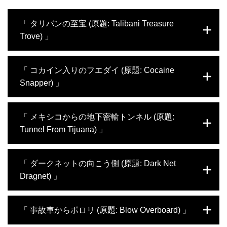
「 タリバンの至宝 (原題: Talibani Treasure
Trove) 」
ジョン・F・ケネディ国際空港で、貨物から
「 コカイン入りのフエダイ (原題: Cocaine
金の宝飾品が見つかった。ひょっとするとこ
Snapper) 」
れは、アフガニスタンの貴重な文化遺産であ
り、同国で2021年に政変が起きた際に行方
知れずになった“バクトリアの黄金”の一部な
マイアミ国際空港では、段ボール40箱分の冷
「 メキシコからの地下密輸トンネル (原題:
のかもしれない。取締官は、専門家や考古学
凍フエダイから総重量37キロ余りのコカイン
者に鑑定を依頼し、宝飾品の素性を確かめよ
Tunnel From Tijuana) 」
が見つかった。捜査官はこの冷凍フエダイを
うとするが…。マイアミ国際空港では、ある
使って泳がせ捜査を試み、空港の北にある国
乗客の預け荷物から怪しいシャンプーボトル
際貨物施設に張り込みをかけた。果たして、
サンディエゴとの国境で、麻薬を取り扱う組
が見つかった。中身は何なのだろうか？
「 ダークネットの向こう側 (原題: Dark Net
このコカイン入りフエダイの受取人は現れる
織によって掘られた全長500メートル超のト
のだろうか？メキシコと国境を接するカリフ
Dragnet) 」
ンネルが発見される。また、検問所では探知
ォルニア州サンイシドロ検問所では、密入国
犬が反応を示した車両から混合薬物の包み
者の取り締まりに余念がない。この日も3台
100個以上が出てくる。一方、プエルトリコ
コロラド州デンバーの捜査官が、MDMAを使
の車に密入国者が潜んでいることが判明。
「 事故車からポロリ (原題: Blow Overboard) 」
の航空海上部隊は、不審な船を追跡するうち
った泳がせ捜査を決行した。捜査から得た情
にビーチに置き去りにされた船の中から900
報をもとに販売元がフランスの組織であるこ