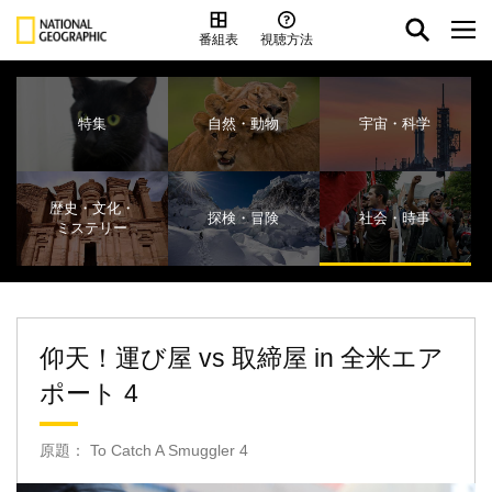
番組表
視聴方法
特集
自然・動物
宇宙・科学
歴史・文化・
探検・冒険
社会・時事
ミステリー
仰天！運び屋 vs 取締屋 in 全米エア
ポート 4
原題： To Catch A Smuggler 4