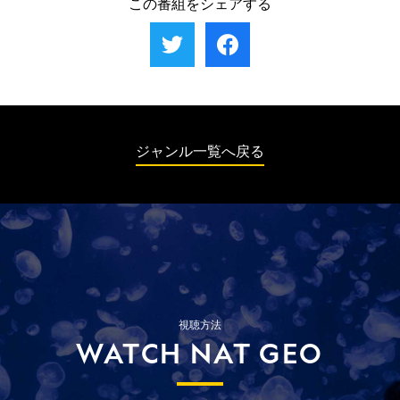
この番組をシェアする
コの隠れ家で中米からの移民16名を保護する
JFK国際空港では、スペインから届いた荷物
ことに。一方、JFK国際空港では、バイアグ
からケタミンが出てくる。捜査チームはすぐ
ラのジェネリック医薬品を大量に持ち込もう
さま宛名の人物が住むクイーンズ区の住宅へ
としたドミニカからの乗客が現れる。
と向かうが…。一方、ロサンゼルス国際空港
では、探知犬が反応を示した荷物を調べてみ
ると、大量のメスが見つかる。シャベルでか
き集める光景は、まさに雪かきさながらだ。
ジャンル一覧へ戻る
視聴方法
WATCH NAT GEO