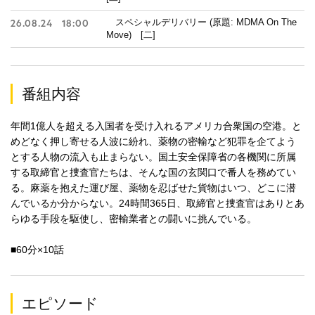
スペシャルデリバリー (原題: MDMA On The
26.08.24
18:00
Move) [二]
番組内容
年間1億人を超える入国者を受け入れるアメリカ合衆国の空港。と
めどなく押し寄せる人波に紛れ、薬物の密輸など犯罪を企てよう
とする人物の流入も止まらない。国土安全保障省の各機関に所属
する取締官と捜査官たちは、そんな国の玄関口で番人を務めてい
る。麻薬を抱えた運び屋、薬物を忍ばせた貨物はいつ、どこに潜
んでいるか分からない。24時間365日、取締官と捜査官はありとあ
らゆる手段を駆使し、密輸業者との闘いに挑んでいる。
■60分×10話
エピソード