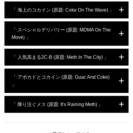
キロを超えるコカインを押収。アトランタ国
とを突き止める。匿名性の高いダークネット
テキサス州エルパソの国境で、検問の列に並
「 海上のコカイン (原題: Coke On The Wave) 」
際空港では、旅行帰りの乗客が個人での使用
と呼ばれるインターネット上の領域で違法薬
ぶ車が衝突事故を起こし、中から良からぬ物
を目的とした麻薬を所持していたことが判明
物を販売しているという。そこで、捜査官は
が見つかることに。また別の車両にはコカイ
する。
パリに飛び、現地の捜査当局であるジャンダ
ンが隠されていることが発覚。そして、マイ
マイアミ港に停泊していた船舶からコカイン
「 スペシャルデリバリー (原題: MDMA On The
ルムリとの合同捜査を行う。密売を行ってい
アミ国際空港では、南米やカリブ諸国から違
が見つかる。なんと、磁石を使って船体にく
Move) 」
る人物の自宅を突き止め、そこを強襲するこ
法なパーティードラッグを持ち込もうとする
っつけてあったのだ。一方、テキサス州エル
とに。果たして、成功するのだろうか？
運び屋の取り締まりが行われていた。一方、
パソでは、捜査官が泳がせ捜査を行うことが
プエルトリコの海上部隊は、警告を無視して
決まる。協力者の女性を待ち合わせの場所へ
テキサス州エルパソの国境。歩行者が公衆ト
「 人気高まる2C-B (原題: Meth In The City) 」
逃げようとする運び屋を海上で捕らえ、海に
と送り出し、カルテルの人間が現れるのを待
イレに放棄したと見られるフェンタニルと大
投げ込まれたコカインの押収に成功する。
つことに。ところが、女性の携帯に「メキシ
麻が見つかる。そして、巧妙に隠し場所が設
コに戻れ」との指示が入る。何らかの理由で
けられた車両からもコカインが発見される。
マイアミのフォートローダーデール・ハリウ
「 アボカドとコカイン (原題: Guac And Coke)
警察が介入していることがバレてしまったの
一方、シカゴでは、オランダからの荷物の中
ッド国際空港。コロンビアのメデジンから到
かもしれない。捜査は成功するのだろうか？
」
からエクスタシーの包みが押収される。捜査
着する乗客の中に、近年パーティードラッグ
局は、予定通り配達を行うことで、受け取ろ
としての人気が高まっている2C-Bを所持し
うとした人物を逮捕しようとする。うまくい
ている者がいるとの情報が入る。その人物を
南フロリダの港にドミニカからアボカドを運
「 降り注ぐメス (原題: It's Raining Meth) 」
けば、その人物から海外の共犯者も特定でき
特定することはできるのだろうか？一方、サ
ぶコンテナが到着。内部に隠し場所が見つか
るかもしれない。成功するのだろうか。
ンイシドロでは、大量のメタンフェタミンを
り150キロ近いコカインが見つかる。捜査局
隠した車両が発見される。トランク、ドア、
は関与した組織を追うことを決める。メキシ
マイアミ国際空港に届いた、とある貨物。中
そして燃料タンクまで、至る所に隠されてい
コ国境では、国境警備隊、航空隊、捜査局が
から闇取引で流れてきたと思われるナイジェ
る。即座に車両の解体作業が始まることに。
連携し、密入国者を捜索する。ニューメキシ
リアの歴史的石像アクワンシが見つかる。