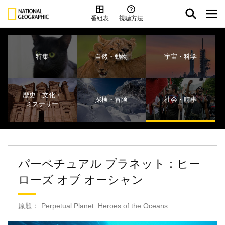
番組表
視聴方法
特集
自然・動物
宇宙・科学
歴史・文化・
探検・冒険
社会・時事
ミステリー
パーペチュアル プラネット：ヒー
ローズ オブ オーシャン
原題： Perpetual Planet: Heroes of the Oceans