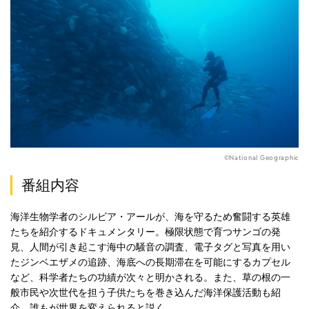
©National Geographic
番組内容
海洋生物学者のシルビア・アールが、海を守るため奮闘する英雄
たちを紹介するドキュメンタリー。極限状態で育つサンゴの発
見、人間が引き起こす海中の騒音の調査、電子タグと写真を用い
たジンベエザメの追跡、海底への長期滞在を可能にするカプセル
など、科学者たちの功績が次々と明かされる。また、草の根の一
般市民や次世代を担う子供たちを巻き込んだ海洋保護活動も紹
介。誰もが世界を変えられると説く。