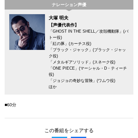
ナレーション声優
大塚 明夫
【声優代表作】
「GHOST IN THE SHELL／攻殻機動隊」(バ
トー役)
「紅の豚」(カーチス役)
「ブラック・ジャック」(ブラック・ジャッ
ク役)
「メタルギアソリッド」(スネーク役)
「ONE PIECE」(マーシャル・D・ティーチ
役)
「ジョジョの奇妙な冒険」(ワムウ役)
ほか
■60分
この番組をシェアする