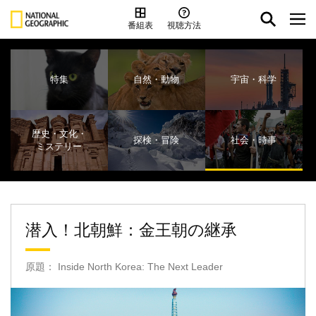
番組表
視聴方法
特集
自然・動物
宇宙・科学
歴史・文化・
探検・冒険
社会・時事
ミステリー
潜入！北朝鮮：金王朝の継承
原題： Inside North Korea: The Next Leader