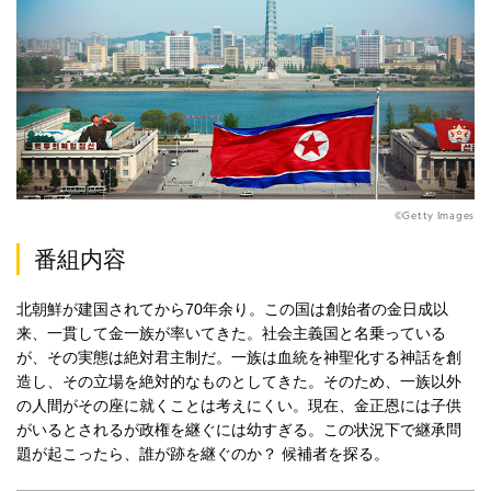
©Getty Images
番組内容
北朝鮮が建国されてから70年余り。この国は創始者の金日成以
来、一貫して金一族が率いてきた。社会主義国と名乗っている
が、その実態は絶対君主制だ。一族は血統を神聖化する神話を創
造し、その立場を絶対的なものとしてきた。そのため、一族以外
の人間がその座に就くことは考えにくい。現在、金正恩には子供
がいるとされるが政権を継ぐには幼すぎる。この状況下で継承問
題が起こったら、誰が跡を継ぐのか？ 候補者を探る。