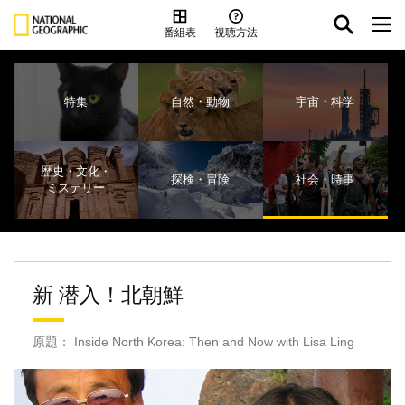
番組表
視聴方法
特集
自然・動物
宇宙・科学
歴史・文化・
探検・冒険
社会・時事
ミステリー
新 潜入！北朝鮮
原題： Inside North Korea: Then and Now with Lisa Ling