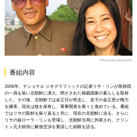
©National Geographic
番組内容
2006年、ナショナル ジオグラフィックの記者リサ・リンが医師団
の一員を装い北朝鮮に潜入。閉ざされた独裁国家の暮らしを取材
した。その後、北朝鮮では金正日が死去し、息子の金正恩が権力
を継承。現在は核を保有し、軍事開発を着々と進めている。番組
ではリサの取材を振り返ると共に、現在の北朝鮮に迫る。さらに
リサの妹ローラ・リンも登場し、北朝鮮当局に拘束され、クリン
トン元大統領に解放交渉を要請した経験を語る。