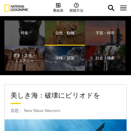
番組表
視聴方法
特集
自然・動物
宇宙・科学
歴史・文化・
探検・冒険
社会・時事
ミステリー
美しき海：破壊にピリオドを
原題： New Wave Warriors