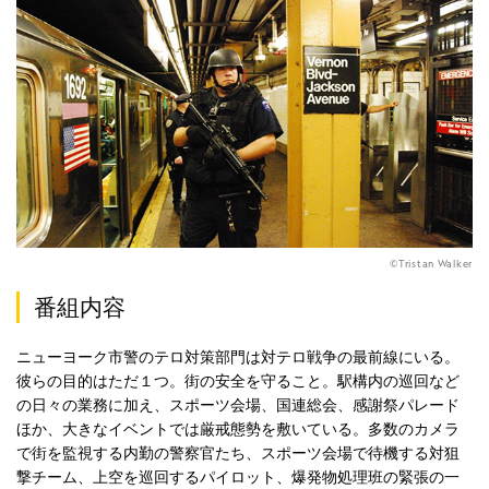
©Tristan Walker
番組内容
ニューヨーク市警のテロ対策部門は対テロ戦争の最前線にいる。
彼らの目的はただ１つ。街の安全を守ること。駅構内の巡回など
の日々の業務に加え、スポーツ会場、国連総会、感謝祭パレード
ほか、大きなイベントでは厳戒態勢を敷いている。多数のカメラ
で街を監視する内勤の警察官たち、スポーツ会場で待機する対狙
撃チーム、上空を巡回するパイロット、爆発物処理班の緊張の一