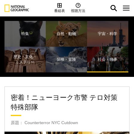
番組表
視聴方法
特集
自然・動物
宇宙・科学
歴史・文化・
探検・冒険
社会・時事
ミステリー
密着！ニューヨーク市警 テロ対策
特殊部隊
原題： Counterterror NYC Cutdown