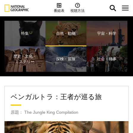
番組表
視聴方法
特集
自然・動物
宇宙・科学
歴史・文化・
探検・冒険
社会・時事
ミステリー
ベンガルトラ：王者が巡る旅
原題： The Jungle King Compilation