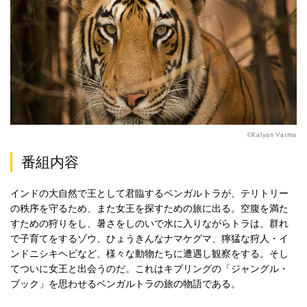
©Kalyan Varma
番組内容
インドの大自然で王として君臨するベンガルトラが、テリトリー
の秩序を守るため、また女王を探すための旅に出る。空腹を満た
すための狩りをし、暑さをしのいで水に入りながらトラは、群れ
で子育てをするゾウ、ひょうきんなナマケグマ、獰猛な狩人・イ
ンドニシキヘビなど、様々な動物たちに遭遇し観察をする。そし
てついに女王と出会うのだ。これはキプリングの「ジャングル・
ブック」を思わせるベンガルトラの旅の物語である。