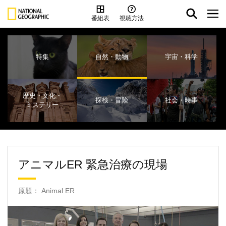
番組表
視聴方法
特集
自然・動物
宇宙・科学
歴史・文化・
探検・冒険
社会・時事
ミステリー
アニマルER 緊急治療の現場
原題： Animal ER