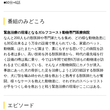
■60分×6話
番組のみどころ
緊急治療の現場となるガルフコースト動物専門医療病院
なんと200人もの獣医師や専門家たちを集め、どの様な動物急患に
も対応出来るよう万全の設備で整えられている。家庭のペット、
動物園、はたまたヘビ園まで、藁にもすがる思いでこの病院を訪
れる者は多い。高い技術を誇る獣医師達から、時代の最先端を行
く設備の噂は風に乗り、今では1年間で総勢5万頭もの動物達が訪
れるまでに成長している。そんなメガ動物病院にカメラが潜入。
事故にあった犬の骨折した足を治療しようと試行錯誤する獣医師
や、犬に顎を噛み砕かれた猫を救おうと熟考する獣医師たちが奮
闘。様々なケースを抱えた動物達に、それぞれのスペシャリスト
が手をつくし命を救おうと戦う緊急治療の現場がここにはある。
エピソード