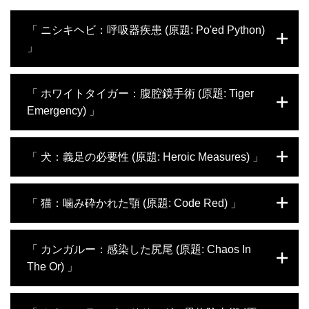
「 ニシキヘビ：呼吸器疾患 (原題: Po'ed Python)
」
やってきた患者は体長5.5メートルのアミメ
「 ホワイトタイガー：腹腔鏡手術 (原題: Tiger
ニシキヘビ。呼吸器疾患の診断ためレントゲ
Emergency) 」
ン撮影や検体採取が必要だが、巨大なヘビを
相手にスタッフは悪戦苦闘する。近隣のヒュ
ーストン動物園からは、脚を骨折した絶滅危
今回、搬送されてきたのはホワイトタイガー
「 犬：義足の必要性 (原題: Heroic Measures) 」
惧種のアオコブホウカンチョウや歯の治療が
のニアだ。大型猛獣の来院にスタッフは四苦
必要なミーアキャットなど珍しい動物が来
八苦。鎮静剤を打って担架に乗せ、やっとの
院。一般家庭の犬たちは人工股関節置換手術
ことで手術室に運び込んだ。医師たちは、子
動物保護団体から持ち込まれたのは足先を失
「 猫：噛み砕かれた顎 (原題: Code Red) 」
などの複雑な外科手術に臨む。また、ガンが
宮からの異常出血があるニアに対し、トラで
った犬。哀れな捨て犬の未来を変えるため、
進行した犬の飼い主は難しい決断を迫られ
はほとんど前例がないとされる腹腔鏡手術を
獣医師は義足を使った最新治療に乗り出す。
る。
試みる。しかし、腹腔鏡で子宮を確認したと
エキゾチック動物科には、慢性的な消化不全
ネコのノワールは、同じ家で飼われているイ
「 カンガルー：感染した尻尾 (原題: Chaos In
ころ、全く予期していなかった問題が発覚し
に苦しむネコ科動物のカラカルや腫瘍に覆わ
ヌとケンカし、下あごの骨を粉砕骨折してし
The Or) 」
た。さらにその時、ニアのバイタルに異変
れた野生のウミガメが来院する。ペットの治
まった。粉々に砕けているので整復するのは
が…。果たして無事に手術を終えられるの
療では、顎が砕けたダックスフンドを救うた
難しい。そこで担当のマイルズ医師は、一見
か？
めに専門医たちが奮闘。脚が麻痺したフレン
奇抜に思える治療法を採用することにした。
大事な尾に傷を負ったアカカンガルー。鎮静