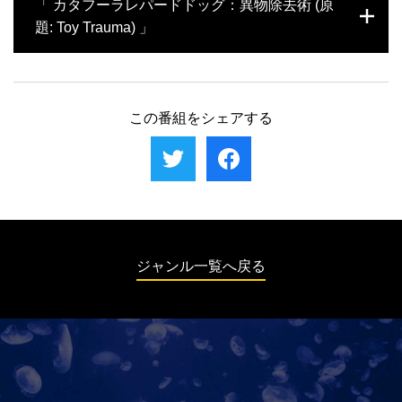
「 カタフーラレパードドッグ：異物除去術 (原
チブルドッグや呼吸障害のあるラブラドール
なんと上下の犬歯をアクリル樹脂で連結し、
剤を使わずに化膿した傷を手当てすることに
も、飼い主の愛情に支えられて病と闘う。
口を開けた状態で固定するというのだ。そう
題: Toy Trauma) 」
なるが、力の強いカンガルーを相手に無事治
すると、骨片同士の隙間が徐々に軟骨で埋ま
療を終えることができるのか？歯科では動物
り、下あごの骨が修復されるのだと言う。果
園のチンパンジーを治療。序列争いに重要な
ある日、研修医のダナ・ゲールは、今後の医
たして、この奇抜な治療法は成功するのか？
鋭い犬歯を守るため、獣医師たちが連携して
師人生の中で二度とお目にかかれないかもし
根管治療に挑む。犬にかまれたペットの鶏
れない珍しい症例に出くわした。緊急搬送さ
この番組をシェアする
は、手遅れに見える重傷にもたくましい回復
れてきたカタフーラレパードドッグのクロイ
力を発揮する。また、骨腫瘍に冒された犬の
は、わき腹からおもちゃの棒が突き出してい
飼い主は、脚の切断と治療継続を決意する。
るというのに、平然とした顔をして現れたの
だ。棒は胃と横隔膜を突き破っていたが、奇
跡的に重要な臓器は傷付いていなかった。だ
が既に瘢痕組織が癒着していて取り出すのは
簡単ではない。果たして手術は成功するの
ジャンル一覧へ戻る
か？