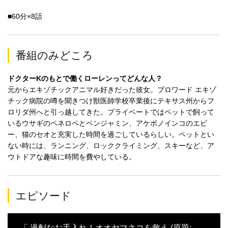
■60分×8話
番組のみどころ
ドクターKのもとで働くローレンってどんな人？
元からエキゾチックアニマル好きだった彼女。ブロワード エキゾ
チック病院の噂を聞きつけ獣医師学校卒業後にテキサス州からフ
ロリダ州へと引っ越してきた。プライベートではペットで飼って
いるウサギのペネロペとベンジャミン、アケボノインコのエビ
ー、猫のセオと充実した時間を過ごしているらしい。ペットとい
ない時には、ランニング、ロッククライミング、スキーなど、ア
ウトドアな趣味に時間を費やしている。
エピソード
「 過剰なお手入れ！オオヤマネコを救え (原題: