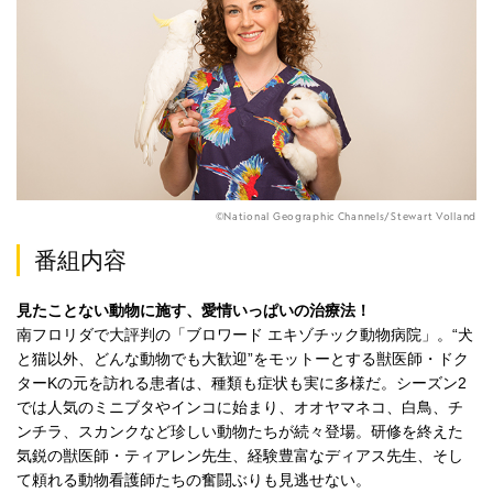
©National Geographic Channels/Stewart Volland
番組内容
見たことない動物に施す、愛情いっぱいの治療法！
南フロリダで大評判の「ブロワード エキゾチック動物病院」。“犬
と猫以外、どんな動物でも大歓迎”をモットーとする獣医師・ドク
ターKの元を訪れる患者は、種類も症状も実に多様だ。シーズン2
では人気のミニブタやインコに始まり、オオヤマネコ、白鳥、チ
ンチラ、スカンクなど珍しい動物たちが続々登場。研修を終えた
気鋭の獣医師・ティアレン先生、経験豊富なディアス先生、そし
て頼れる動物看護師たちの奮闘ぶりも見逃せない。