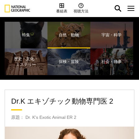
番組表
視聴方法
特集
自然・動物
宇宙・科学
歴史・文化・
探検・冒険
社会・時事
ミステリー
Dr.K エキゾチック動物専門医 2
原題： Dr. K's Exotic Animal ER 2