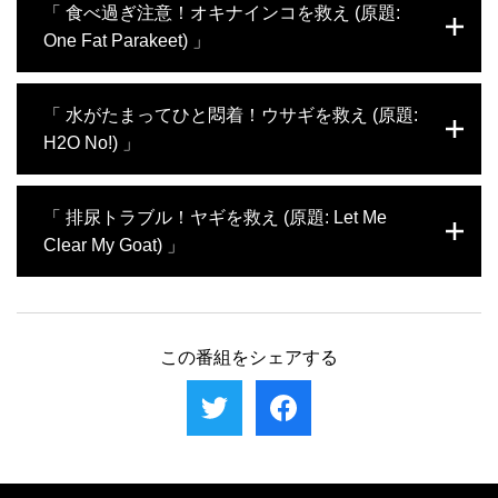
い主のため、病気の原因を懸命に探る。
「 食べ過ぎ注意！オキナインコを救え (原題:
だ。深刻な病気を抱えている可能性があり、
院」には、体がベトベトになったインコや、
腹部の切開を急いだのだったが…。動物看護
One Fat Parakeet) 」
おなかが腫れたモルモットなど、様々な悩み
師のトムは、カメの産卵を献身的にサポー
を抱えた小動物たちが大集結。中でも2匹の
ト。ティアレン先生は、ちょっと恥ずかしい
フクロモモンガの傷は深刻だ。仲良しだった
骨折が原因で飛べなくなったオキナインコが
お悩みを抱えたオスのウサギに対応する。
「 水がたまってひと悶着！ウサギを救え (原題:
はずが、ささいなことでケンカをし、互いに
「ブロワード エキゾチック動物病院」を訪
傷つけ合ってしまったという。一方で、普段
H2O No!) 」
れた。肥満気味で、深刻な心疾患を抱えてい
からケンカが絶えない2匹のウサギも登場。
るかもしれない。この鳥の体調を気遣うDr.K
あまりに仲が悪いため、Dr.Kが指導する厳し
は、心臓専門医に助言を求める。同じく心臓
「ブロワード エキゾチック動物病院」に1匹
い「訓練キャンプ」に参加することに。
「 排尿トラブル！ヤギを救え (原題: Let Me
の状態が心配な高齢のフェレットも登場。常
のヤギがやってきた。排尿トラブルを抱え、
連である飼い主の困り果てた様子に、スタッ
Clear My Goat) 」
すでに2ヶ所の病院で手術を受けたという
フも心を痛める。ティアレン先生はスカンク
が、いっこうに回復する気配がない。一方、
の避妊手術に初めて挑戦する。獣医師に憧れ
生まれつき骨に異常のあるコンゴウインコの
「ブロワード エキゾチック動物病院」に1匹
るスナネズミの飼い主とも出会う。
ヒナも登場。どちらの飼い主も、Dr.Kの評判
のヤギがやってきた。排尿トラブルを抱え、
を聞きつけ、その手腕に大きな期待を寄せて
すでに2ヶ所の病院で手術を受けたという
この番組をシェアする
いた。すべては愛するペットを救うため。い
が、いっこうに回復する気配がない。一方、
つにないプレッシャーの中、Dr.Kは経験のな
生まれつき骨に異常のあるコンゴウインコの
い大手術に挑むこととなった。
ヒナも登場。どちらの飼い主も、Dr.Kの評判
を聞きつけ、その手腕に大きな期待を寄せて
いた。すべては愛するペットを救うため。い
つにないプレッシャーの中、Dr.Kは経験のな