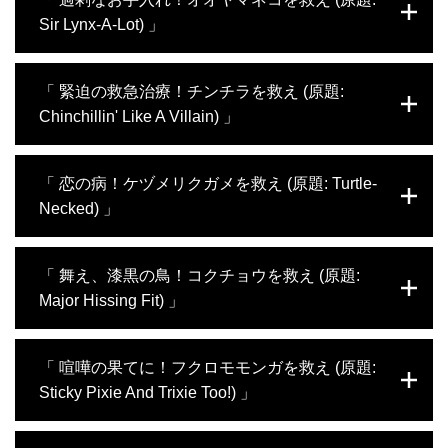
Sir Lynx-A-Lot) 」
過剰に毛をなめる癖があり、食欲不振になっ
「 緊迫の救急治療！チンチラを救え (原題:
てしまったヨーロッパオオヤマネコが「ブロ
Chinchillin' Like A Villain) 」
ワード エキゾチック動物病院」にやってき
た。体内に毛玉がたまっているのではないか
と疑うDr.K。体も大きく野生的なこのヤマネ
今回「ブロワード エキゾチック動物病院」
「 恋の病！ケヅメリクガメを救え (原題: Turtle-
コの治療に、スタッフたちは厳戒態勢で挑
に登場するのは、下痢に悩むチンチラ、脚を
む。新しくスタッフに加わった動物看護師の
Necked) 」
骨折したハリネズミ、便秘のアゴヒゲトカゲ
トムも、頼もしい体格。
など。病状が急変するチンチラの治療は、ま
るでジェットコースターに乗っているかのよ
首に腫れ物ができたケヅメリクガメが登場。
「 舞え、漆黒の鳥！コクチョウを救え (原題:
う。主治医のティアレン先生は飼い主ととも
発情期を迎え、思わぬことがきっかけでケガ
に大慌て。Dr.Kは、長年に渡り悪性腫瘍を患
Major Hissing Fit) 」
を負ったようだ。「ブロワード エキゾチッ
っているというラブバードを治療。セカンド
ク動物病院」のスタッフは、体格が大きく頑
オピニオンを求めて訪れた飼い主の期待は大
固なこのカメの治療に苦戦する。Dr.Kは並行
「ブロワード エキゾチック動物病院」に、
きく、いつになく緊迫した手術が続く。
「 喧嘩の果てに！フクロモモンガを救え (原題:
してチンチラの急患にも対応。口から大量出
“ブラック・スワン”こと、重傷のコクチョウ
血する珍しいケースを冷静に扱う。一方、テ
Sticky Pixie And Trixie Too!) 」
がやってきた。Dr.Kは緊急に手術を実施し、
ィアレン先生は、ハゲワシのような見た目を
スタッフが総出でケアにあたる。同じく緊急
した不思議なニワトリに出会う。心配する飼
手術を受けたのが、嘔吐に苦しむミニブタ
今回の「ブロワード エキゾチック動物病