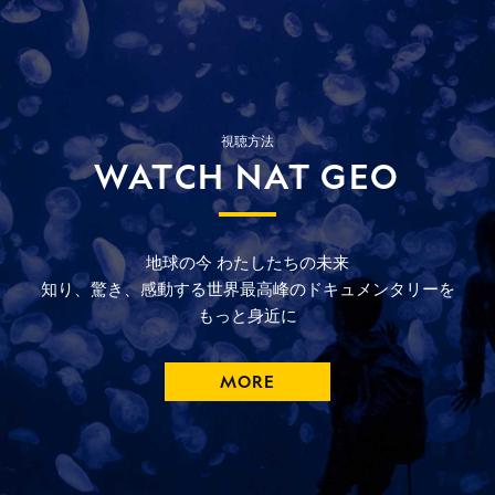
視聴方法
WATCH NAT GEO
地球の今
わたしたちの未来
知り、驚き、
感動する
世界最高峰の
ドキュメンタリーを
もっと
身近に
MORE