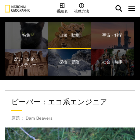
番組表
視聴方法
特集
自然・動物
宇宙・科学
歴史・文化・
探検・冒険
社会・時事
ミステリー
ビーバー：エコ系エンジニア
原題： Dam Beavers