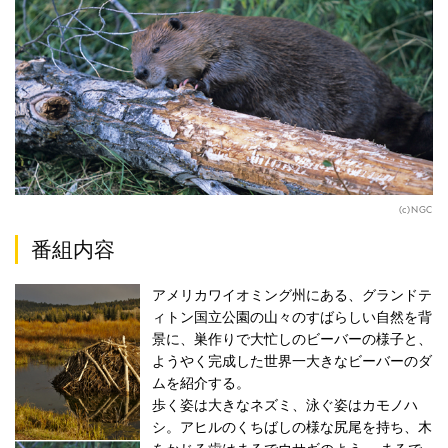
(c)NGC
番組内容
アメリカワイオミング州にある、グランドテ
ィトン国立公園の山々のすばらしい自然を背
景に、巣作りで大忙しのビーバーの様子と、
ようやく完成した世界一大きなビーバーのダ
ムを紹介する。
歩く姿は大きなネズミ、泳ぐ姿はカモノハ
シ。アヒルのくちばしの様な尻尾を持ち、木