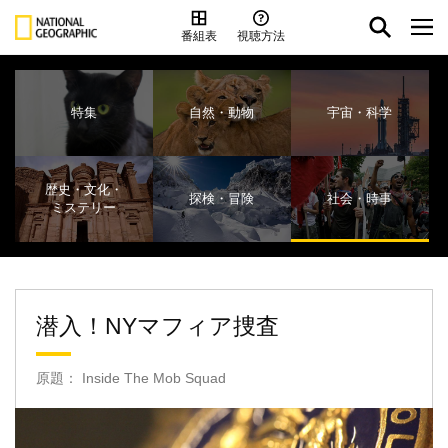
番組表
視聴方法
特集
自然・動物
宇宙・科学
歴史・文化・
探検・冒険
社会・時事
ミステリー
潜入！NYマフィア捜査
原題： Inside The Mob Squad