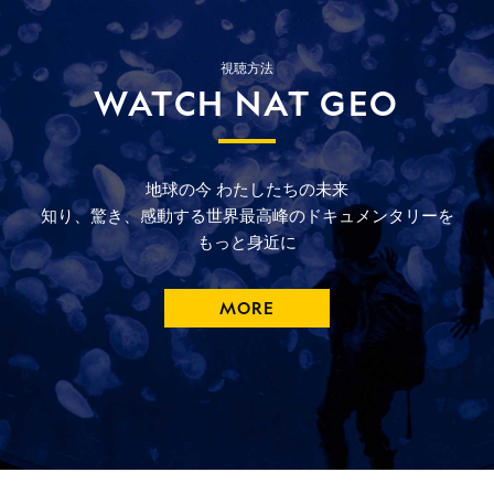
視聴方法
WATCH NAT GEO
地球の今
わたしたちの未来
知り、驚き、
感動する
世界最高峰の
ドキュメンタリーを
もっと
身近に
MORE